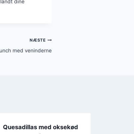
blandt dine
NÆSTE
brunch med veninderne
Quesadillas med oksekød
Quesad