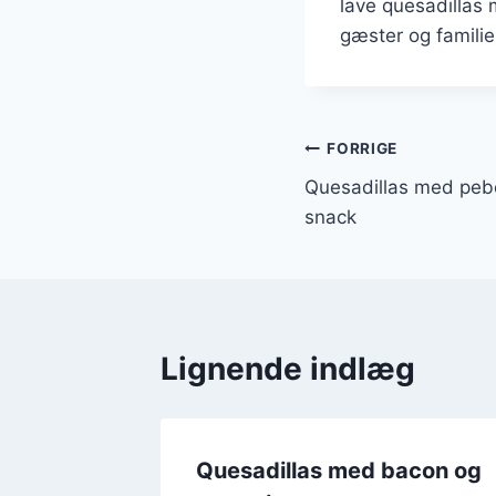
lave quesadillas 
gæster og familie
Indlægsnavi
FORRIGE
Quesadillas med peb
snack
Lignende indlæg
as med
Quesadillas med bacon og