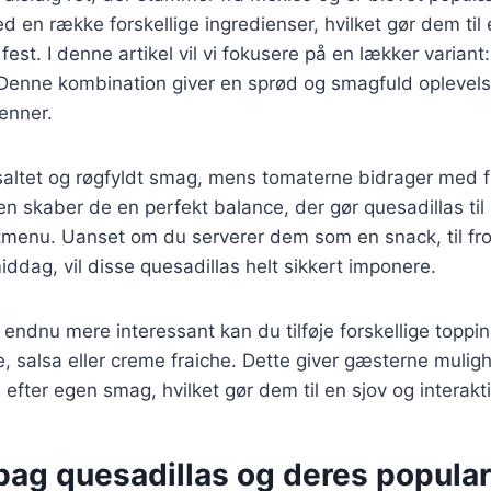
 en række forskellige ingredienser, hvilket gør dem til e
est. I denne artikel vil vi fokusere på en lækker varian
Denne kombination giver en sprød og smagfuld oplevelse
enner.
 saltet og røgfyldt smag, mens tomaterne bidrager med 
 skaber de en perfekt balance, der gør quesadillas til
tmenu. Uanset om du serverer dem som en snack, til fro
iddag, vil disse quesadillas helt sikkert imponere.
n endnu mere interessant kan du tilføje forskellige toppi
salsa eller creme fraiche. Dette giver gæsterne mulighe
 efter egen smag, hvilket gør dem til en sjov og interakt
bag quesadillas og deres popular