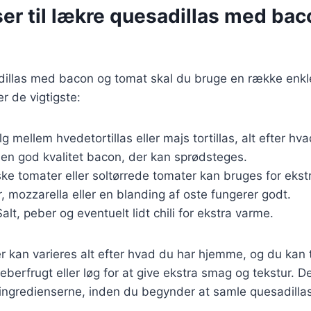
er til lækre quesadillas med bac
dillas med bacon og tomat skal du bruge en række enkle
er de vigtigste:
lg mellem hvedetortillas eller majs tortillas, alt efter hv
 en god kvalitet bacon, der kan sprødsteges.
iske tomater eller soltørrede tomater kan bruges for eks
, mozzarella eller en blanding af oste fungerer godt.
Salt, peber og eventuelt lidt chili for ekstra varme.
r kan varieres alt efter hvad du har hjemme, og du kan t
berfrugt eller løg for at give ekstra smag og tekstur. D
 ingredienserne, inden du begynder at samle quesadilla