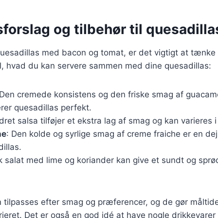
forslag og tilbehør til quesadilla
uesadillas med bacon og tomat, er det vigtigt at tænke 
til, hvad du kan servere sammen med dine quesadillas:
 Den cremede konsistens og den friske smag af guacam
er quesadillas perfekt.
dret salsa tilføjer et ekstra lag af smag og kan varieres i
he
: Den kolde og syrlige smag af creme fraiche er en dejl
illas.
sk salat med lime og koriander kan give et sundt og sprød
n tilpasses efter smag og præferencer, og de gør måltid
rieret. Det er også en god idé at have nogle drikkevarer