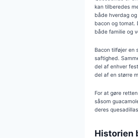
kan tilberedes med
både hverdag og f
bacon og tomat. 
både familie og v
Bacon tilføjer en
saftighed. Sammen
del af enhver fes
del af en større m
For at gøre rette
såsom guacamole, 
deres quesadillas
Historien 