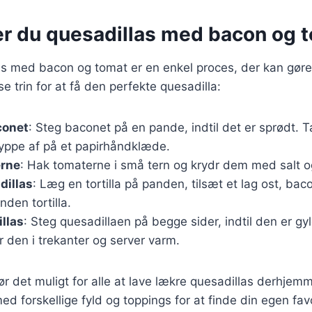
er du quesadillas med bacon og 
las med bacon og tomat er en enkel proces, der kan gør
se trin for at få den perfekte quesadilla:
conet
: Steg baconet på en pande, indtil det er sprødt. 
ryppe af på et papirhåndklæde.
rne
: Hak tomaterne i små tern og krydr dem med salt o
dillas
: Læg en tortilla på panden, tilsæt et lag ost, ba
den tortilla.
llas
: Steg quesadillaen på begge sider, indtil den er gy
 den i trekanter og server varm.
gør det muligt for alle at lave lækre quesadillas derhje
d forskellige fyld og toppings for at finde din egen fav