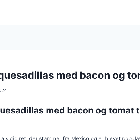
: quesadillas med bacon og t
024
Quesadillas med bacon og tomat t
 alsidig ret, der stammer fra Mexico og er blevet popul