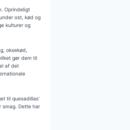
n. Oprindeligt
runder ost, kød og
ge kulturer og
ng, oksekød,
lket gør dem til
el af det
ernationale
 til quesadillas’
r smag. Dette har