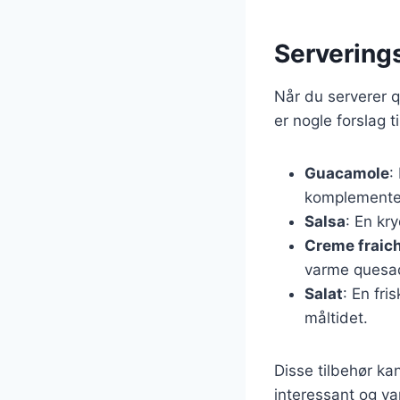
Serverings
Når du serverer q
er nogle forslag 
Guacamole
:
komplementer
Salsa
: En kry
Creme fraic
varme quesad
Salat
: En fri
måltidet.
Disse tilbehør ka
interessant og va