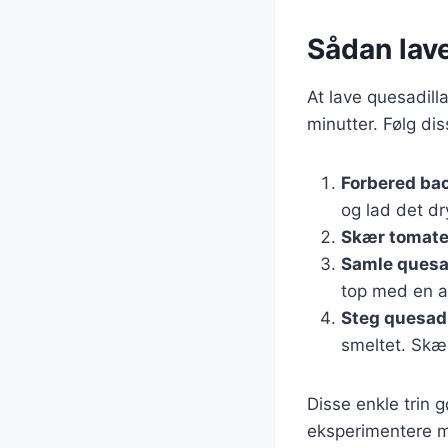
Sådan lav
At lave quesadil
minutter. Følg dis
Forbered ba
og lad det d
Skær tomate
Samle quesa
top med en an
Steg quesadi
smeltet. Skær
Disse enkle trin 
eksperimentere me