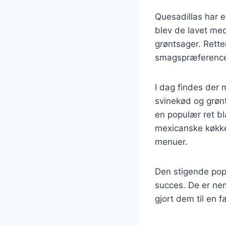
Quesadillas har e
blev de lavet med
grøntsager. Retten
smagspræference
I dag findes der 
svinekød og grønt
en populær ret bl
mexicanske køkke
menuer.
Den stigende popu
succes. De er nem
gjort dem til en 