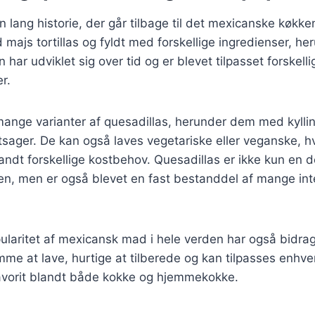
n lang historie, der går tilbage til det mexicanske køkke
 majs tortillas og fyldt med forskellige ingredienser, he
 har udviklet sig over tid og er blevet tilpasset forskelli
r.
mange varianter af quesadillas, herunder dem med kylli
sager. De kan også laves vegetariske eller veganske, hvi
andt forskellige kostbehov. Quesadillas er ikke kun en d
n, men er også blevet en fast bestanddel af mange int
laritet af mexicansk mad i hele verden har også bidraget
me at lave, hurtige at tilberede og kan tilpasses enhve
favorit blandt både kokke og hjemmekokke.