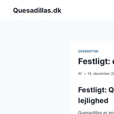
Fortsæt
Quesadillas.dk
til
indhold
OPSKRIFTER
Festligt
Af
14. december 2
Festligt: 
lejlighed
Quesadillas er en