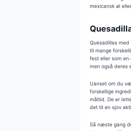
mexicansk øl elle
Quesadilla
Quesadillas med 
til mange forskel
fest eller som en
men også deres ev
Uanset om du væl
forskellige ingre
måltid. De er lett
det til en sjov akti
Så næste gang du 