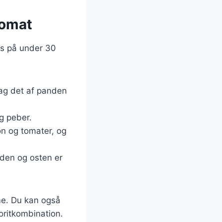
tomat
es på under 30
Tag det af panden
g peber.
con og tomater, og
lden og osten er
mme. Du kan også
oritkombination.