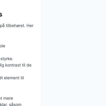
s
på tilbehøret. Her
ole
 styrke.
ig kontrast til de
t element til
et mere
 klar, såsom