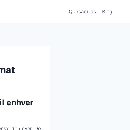
Quesadillas
Blog
omat
il enhver
ær verden over. De