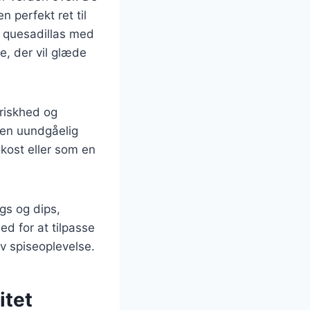
n perfekt ret til
t: quesadillas med
, der vil glæde
friskhed og
 en uundgåelig
kost eller som en
ngs og dips,
d for at tilpasse
iv spiseoplevelse.
itet