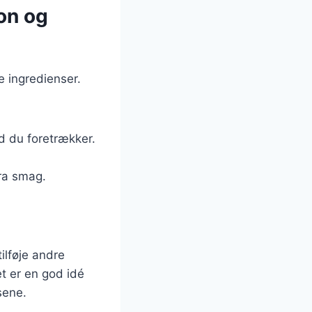
on og
 ingredienser.
ad du foretrækker.
tra smag.
ilføje andre
et er en god idé
sene.