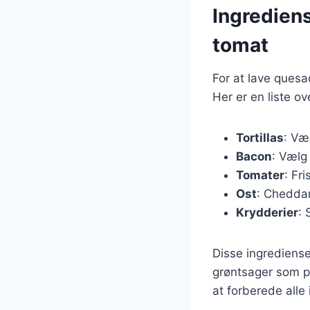
Ingrediens
tomat
For at lave quesa
Her er en liste ov
Tortillas
: Væ
Bacon
: Vælg
Tomater
: Fr
Ost
: Cheddar
Krydderier
: 
Disse ingrediense
grøntsager som pe
at forberede alle