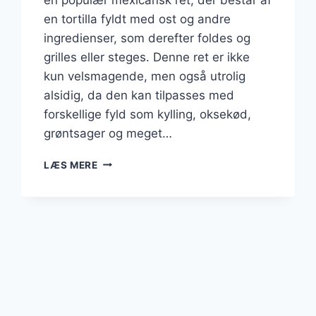
en tortilla fyldt med ost og andre
ingredienser, som derefter foldes og
grilles eller steges. Denne ret er ikke
kun velsmagende, men også utrolig
alsidig, da den kan tilpasses med
forskellige fyld som kylling, oksekød,
grøntsager og meget…
QUESADILLAS
LÆS MERE
MED
EKSTRA
OST
OG
HVIDLØG