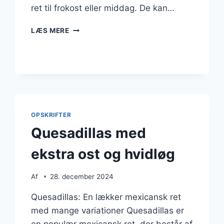
ret til frokost eller middag. De kan…
QUESADILLAS
LÆS MERE
MED
BACON
OG
LØG
OPSKRIFTER
Quesadillas med
ekstra ost og hvidløg
Af
28. december 2024
Quesadillas: En lækker mexicansk ret
med mange variationer Quesadillas er
en populær mexicansk ret, der består af