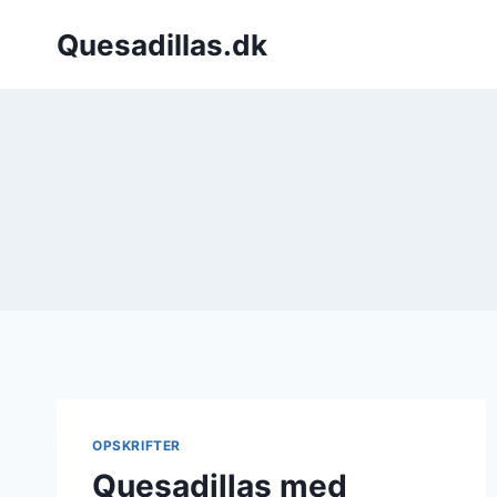
Fortsæt
Quesadillas.dk
til
indhold
OPSKRIFTER
Quesadillas med