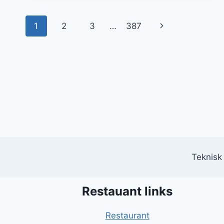
MED
BACON
Side
Næste
1
2
3
…
387
navigation
side
Teknisk
Restauant links
Restaurant