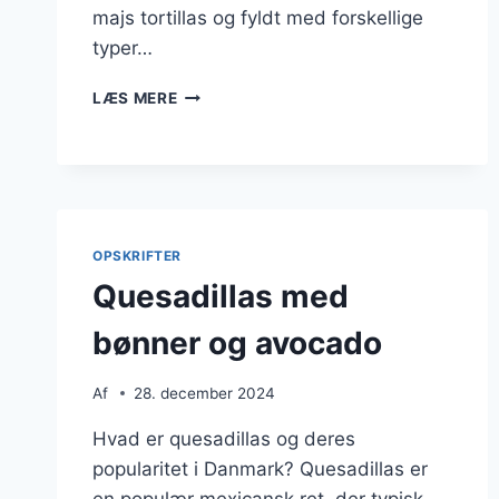
majs tortillas og fyldt med forskellige
typer…
QUESADILLAS
LÆS MERE
MED
FISK
OG
LIME
OPSKRIFTER
Quesadillas med
bønner og avocado
Af
28. december 2024
Hvad er quesadillas og deres
popularitet i Danmark? Quesadillas er
en populær mexicansk ret, der typisk