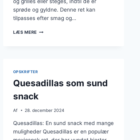
og grilles eller steges, indtil de er
sprøde og gyldne. Denne ret kan
tilpasses efter smag og…
QUESADILLAS
LÆS MERE
TIL
MEXICANSK
MIDDAG
DERHJEMME
OPSKRIFTER
Quesadillas som sund
snack
Af
28. december 2024
Quesadillas: En sund snack med mange
muligheder Quesadillas er en populær
mexicansk ret, der har vundet hjerter