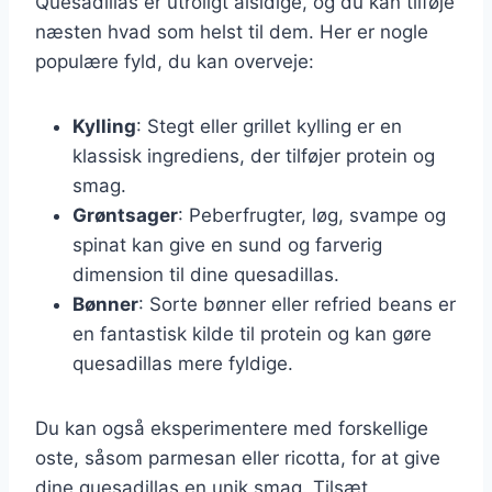
Quesadillas er utroligt alsidige, og du kan tilføje
næsten hvad som helst til dem. Her er nogle
populære fyld, du kan overveje:
Kylling
: Stegt eller grillet kylling er en
klassisk ingrediens, der tilføjer protein og
smag.
Grøntsager
: Peberfrugter, løg, svampe og
spinat kan give en sund og farverig
dimension til dine quesadillas.
Bønner
: Sorte bønner eller refried beans er
en fantastisk kilde til protein og kan gøre
quesadillas mere fyldige.
Du kan også eksperimentere med forskellige
oste, såsom parmesan eller ricotta, for at give
dine quesadillas en unik smag. Tilsæt