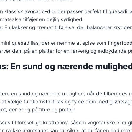
En klassisk avocado-dip, der passer perfekt til quesadilla
omatsalsa tilføjer en dejlig syrlighed.
e
: En lækker og cremet tilføjelse, der balancerer krydder
 mini quesadillas, der er nemme at spise som fingerfoo
rver dem på en platter for en farverig og indbydende p
s: En sund og nærende mulighed t
være en sund og nærende mulighed, når de tilberedes m
d at vælge fuldkornstortillas og fylde dem med grøntsa
t, der er rig på fibre og protein.
ses til forskellige kostbehov, såsom vegetariske eller gl
 en række grøntsager kan du sikre, at du får en god mæ