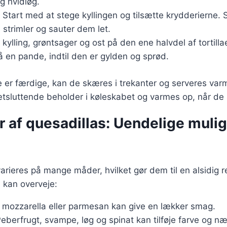
og hvidløg.
: Start med at stege kyllingen og tilsætte krydderierne.
 strimler og sauter dem let.
 kylling, grøntsager og ost på den ene halvdel af tortilla
 en pande, indtil den er gylden og sprød.
e er færdige, kan de skæres i trekanter og serveres va
tsluttende beholder i køleskabet og varmes op, når de 
r af quesadillas: Uendelige muli
arieres på mange måder, hvilket gør dem til en alsidig r
 kan overveje:
 mozzarella eller parmesan kan give en lækker smag.
Peberfrugt, svampe, løg og spinat kan tilføje farve og næ