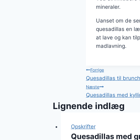
mineraler.
Uanset om de serv
quesadillas en læ
at lave og kan ti
madlavning.
Indlægsnavi
Forrige
Quesadillas til brun
Næste
Quesadillas med kyllin
Lignende indlæg
Opskrifter
Quesadillas med gr