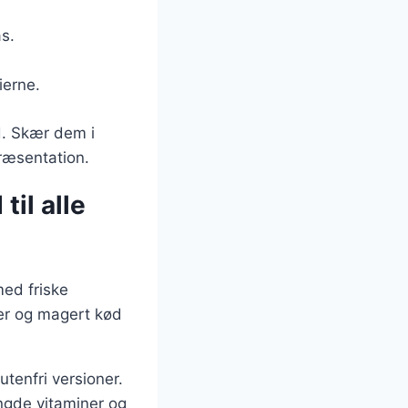
s.
ierne.
d. Skær dem i
ræsentation.
il alle
ed friske
ger og magert kød
utenfri versioner.
ngde vitaminer og