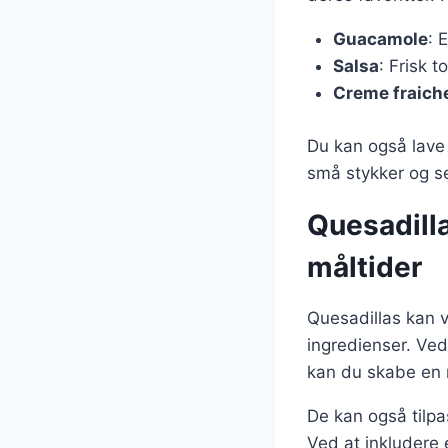
Guacamole
: 
Salsa
: Frisk t
Creme fraich
Du kan også lave
små stykker og se
Quesadilla
måltider
Quesadillas kan 
ingredienser. Ve
kan du skabe en re
De kan også tilpas
Ved at inkludere