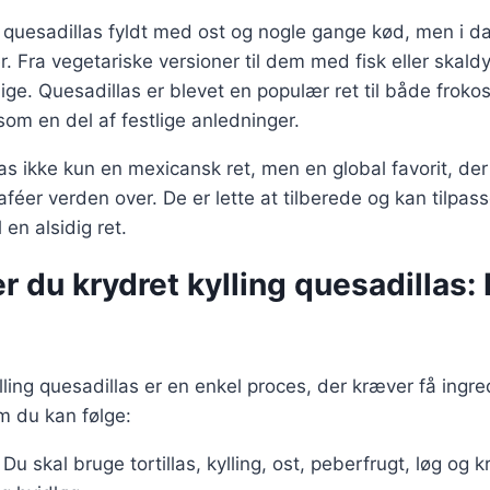
v quesadillas fyldt med ost og nogle gange kød, men i d
er. Fra vegetariske versioner til dem med fisk eller skal
ge. Quesadillas er blevet en populær ret til både froko
som en del af festlige anledninger.
las ikke kun en mexicansk ret, men en global favorit, d
aféer verden over. De er lette at tilberede og kan tilpa
 en alsidig ret.
r du krydret kylling quesadillas:
ylling quesadillas er en enkel proces, der kræver få ingre
m du kan følge:
: Du skal bruge tortillas, kylling, ost, peberfrugt, løg og