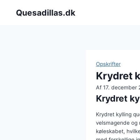
Fortsæt
Quesadillas.dk
til
indhold
Opskrifter
Krydret k
Af
17. december
Krydret ky
Krydret kylling q
velsmagende og n
køleskabet, hvilke
med forskellige i