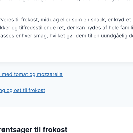
eres til frokost, middag eller som en snack, er krydret 
kker og tilfredsstillende ret, der kan nydes af hele fam
lpasses enhver smag, hvilket gør dem til en uundgåelig de
gation
ch med tomat og mozzarella
g og ost til frokost
øntsager til frokost