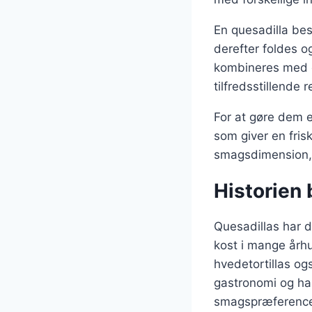
En quesadilla best
derefter foldes og
kombineres med e
tilfredsstillende r
For at gøre dem ek
som giver en fris
smagsdimension, 
Historien 
Quesadillas har d
kost i mange århu
hvedetortillas o
gastronomi og har
smagspræference