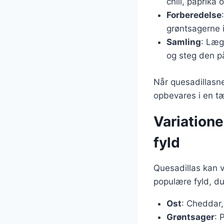
chili, paprika 
Forberedelse
grøntsagerne i
Samling
: Læg
og steg den på
Når quesadillasn
opbevares i en tæ
Variatione
fyld
Quesadillas kan v
populære fyld, du
Ost
: Cheddar,
Grøntsager
: 