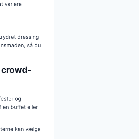
t variere
rydret dressing
ftensmaden, så du
n crowd-
fester og
en buffet eller
æsterne kan vælge