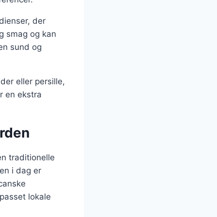
edienser, der
jlig smag og kan
 en sund og
er eller persille,
r en ekstra
erden
n traditionelle
en i dag er
icanske
lpasset lokale