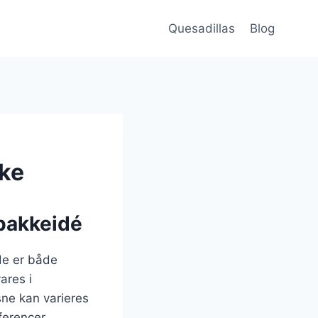
Quesadillas
Blog
kke
dpakkeidé
de er både
ares i
asne kan varieres
ferencer.