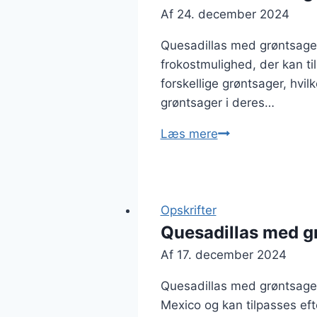
Af
24. december 2024
Quesadillas med grøntsage
frokostmulighed, der kan t
forskellige grøntsager, hvil
grøntsager i deres…
Quesadillas
Læs mere
med
grøntsager
til
frokost
Opskrifter
Quesadillas med g
Af
17. december 2024
Quesadillas med grøntsager:
Mexico og kan tilpasses ef