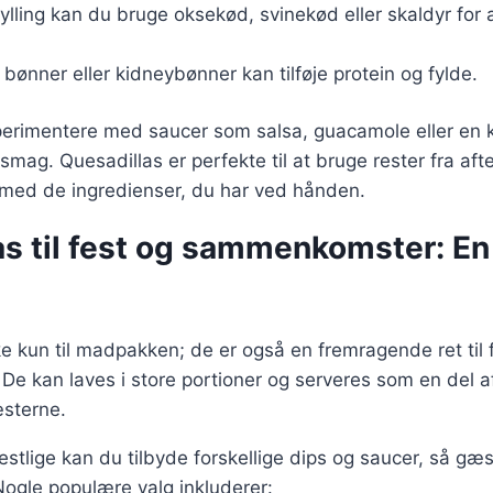
ylling kan du bruge oksekød, svinekød eller skaldyr for a
 bønner eller kidneybønner kan tilføje protein og fylde.
erimentere med saucer som salsa, guacamole eller en k
a smag. Quesadillas er perfekte til at bruge rester fra a
 med de ingredienser, du har ved hånden.
as til fest og sammenkomster: E
ke kun til madpakken; de er også en fremragende ret til 
 kan laves i store portioner og serveres som en del af 
æsterne.
estlige kan du tilbyde forskellige dips og saucer, så g
 Nogle populære valg inkluderer: