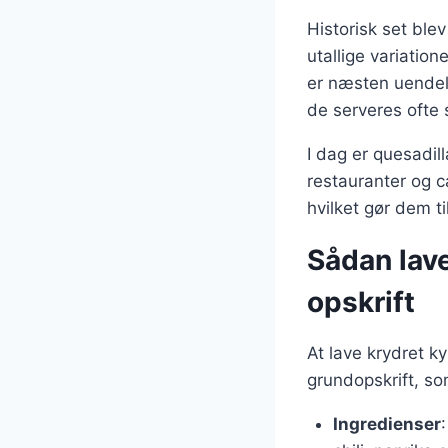
Historisk set ble
utallige variation
er næsten uendeli
de serveres ofte 
I dag er quesadil
restauranter og c
hvilket gør dem til
Sådan lave
opskrift
At lave krydret k
grundopskrift, so
Ingredienser