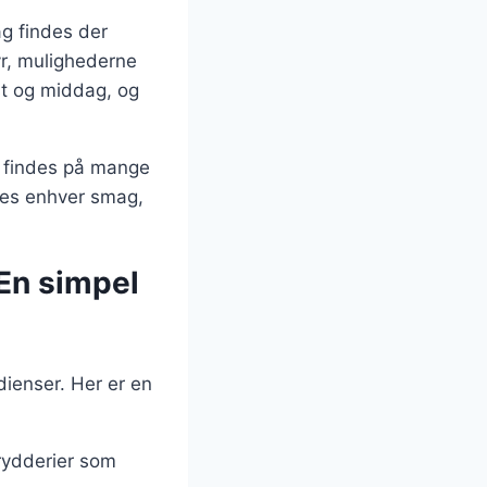
ag findes der
dyr, mulighederne
st og middag, og
er findes på mange
sses enhver smag,
 En simpel
dienser. Her er en
 krydderier som