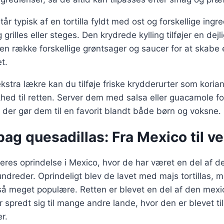
år typisk af en tortilla fyldt med ost og forskellige ingr
 grilles eller steges. Den krydrede kylling tilføjer en de
n række forskellige grøntsager og saucer for at skabe
et.
stra lækre kan du tilføje friske krydderurter som koriand
khed til retten. Server dem med salsa eller guacamole fo
der gør dem til en favorit blandt både børn og voksne.
bag quesadillas: Fra Mexico til v
eres oprindelse i Mexico, hvor de har været en del af de
ndreder. Oprindeligt blev de lavet med majs tortillas, m
gså meget populære. Retten er blevet en del af den mex
 spredt sig til mange andre lande, hvor den er blevet ti
r.