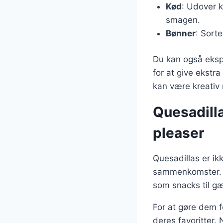
Kød
: Udover k
smagen.
Bønner
: Sorte
Du kan også eksp
for at give ekstr
kan være kreativ
Quesadill
pleaser
Quesadillas er ik
sammenkomster. De
som snacks til g
For at gøre dem f
deres favoritter.