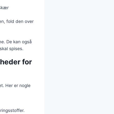
 Skær
en, fold den over
rme. De kan også
skal spises.
gheder for
et. Her er nogle
ringsstoffer.