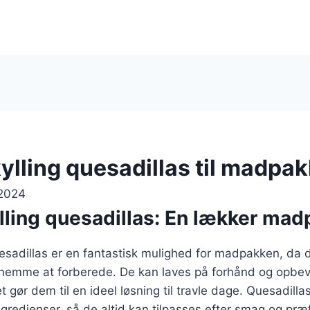
ylling quesadillas til madpa
 2024
lling quesadillas: En lækker ma
uesadillas er en fantastisk mulighed for madpakken, da 
emme at forberede. De kan laves på forhånd og opbev
t gør dem til en ideel løsning til travle dage. Quesadill
ngredienser, så de altid kan tilpasses efter smag og præ