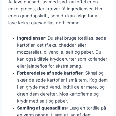
At lave quesadillas med sød kartoffel er en
enkel proces, der kræver få ingredienser. Her
er en grundopskrift, som du kan følge for at
lave lækre quesadillas derhjemme.
Ingredienser
: Du skal bruge tortillas, søde
kartofler, ost (f.eks. cheddar eller
mozzarella), olivenolie, salt og peber. Du
kan også tilføje krydderurter som koriander
eller jalapeños for ekstra smag.
Forberedelse af søde kartofler
: Skræl og
skær de søde kartofler i små tern. Kog dem
i en gryde med vand, indtil de er møre, og
dræn dem derefter. Mos kartoflerne og
krydr med salt og peber.
Samling af quesadillas
: Læg en tortilla på
en varm pande, tilsæt et lag af den