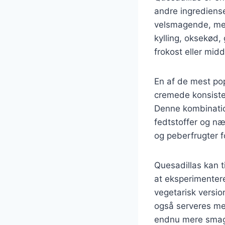
andre ingrediense
velsmagende, men 
kylling, oksekød
frokost eller midd
En af de mest po
cremede konsiste
Denne kombinatio
fedtstoffer og næ
og peberfrugter f
Quesadillas kan ti
at eksperimenter
vegetarisk versio
også serveres med
endnu mere sma