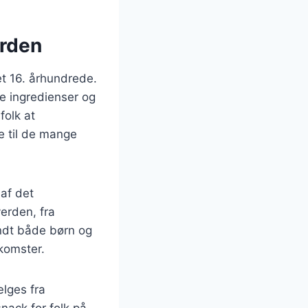
erden
t 16. århundrede.
ge ingredienser og
folk at
e til de mange
 af det
erden, fra
andt både børn og
nkomster.
ælges fra
nack for folk på