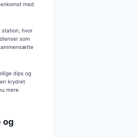
ammenkomst med
 station, hvor
edienser som
så sammensætte
ellige dips og
en krydret
dnu mere
 og