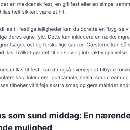
der en mexicansk fest, en grillfest eller en simpel s
illas helt sikkert være et hit.
illas til festlige lejligheder kan du oprette en “byg-selv”
ge deres egne fyld. Dette kan inkludere en række ingr
, grøntsager, ost og forskellige saucer. Gæsterne kan 
llas, hvilket gør det til en sjov og interaktiv oplevelse.
esadillas til fest, kan du også overveje at tilbyde forsk
ulære valg inkluderer guacamole, salsa, sour cream og 
isse tilbehør vil tilføje ekstra smag og gøre måltidet en
as som sund middag: En nærende
nde mulighed