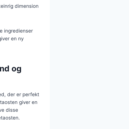
oteinrig dimension
e ingredienser
giver en ny
und og
, der er perfekt
etaosten giver en
ve disse
etaosten.