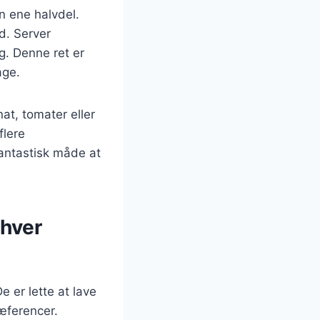
n ene halvdel.
d. Server
g. Denne ret er
age.
at, tomater eller
flere
fantastisk måde at
nhver
 er lette at lave
æferencer.