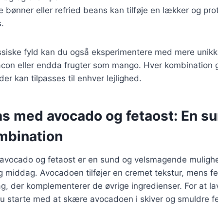
te bønner eller refried beans kan tilføje en lækker og pr
s.
ssiske fyld kan du også eksperimentere med mere unikk
bacon eller endda frugter som mango. Hver kombination 
er kan tilpasses til enhver lejlighed.
as med avocado og fetaost: En s
mbination
avocado og fetaost er en sund og velsmagende mulighed
og middag. Avocadoen tilføjer en cremet tekstur, mens f
g, der komplementerer de øvrige ingredienser. For at la
du starte med at skære avocadoen i skiver og smuldre f