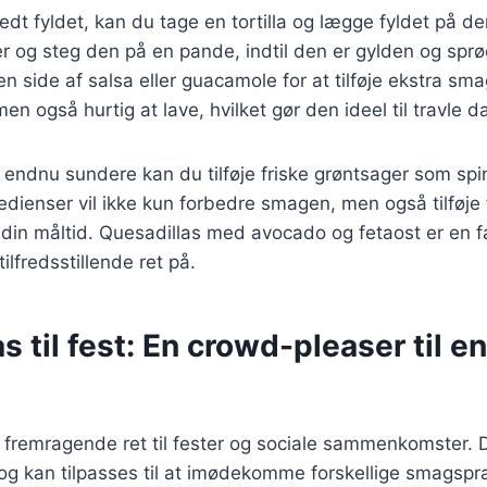
edt fyldet, kan du tage en tortilla og lægge fyldet på de
ver og steg den på en pande, indtil den er gylden og sprø
n side af salsa eller guacamole for at tilføje ekstra sma
en også hurtig at lave, hvilket gør den ideel til travle d
n endnu sundere kan du tilføje friske grøntsager som spin
redienser vil ikke kun forbedre smagen, men også tilføje 
l din måltid. Quesadillas med avocado og fetaost er en 
lfredsstillende ret på.
s til fest: En crowd-pleaser til e
 fremragende ret til fester og sociale sammenkomster. De
og kan tilpasses til at imødekomme forskellige smagspr