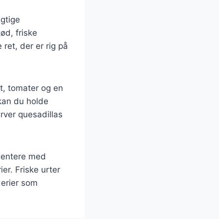
gtige
ød, friske
et, der er rig på
at, tomater og en
kan du holde
rver quesadillas
imentere med
ier. Friske urter
derier som