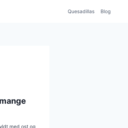
Quesadillas
Blog
d mange
fyldt med ost og