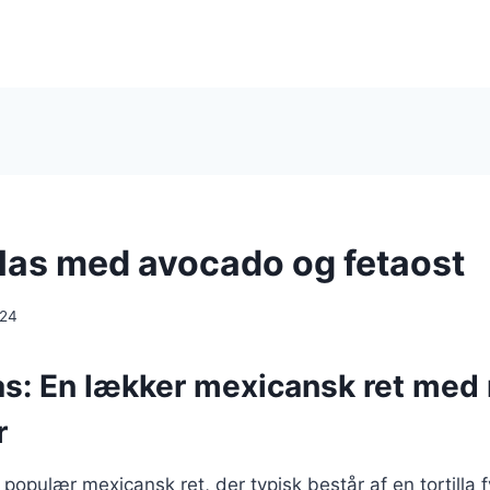
las med avocado og fetaost
024
as: En lækker mexicansk ret me
r
 populær mexicansk ret, der typisk består af en tortilla 