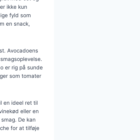
 er ikke kun
lige fyld som
om en snack,
ost. Avocadoens
 smagsoplevelse.
 er rig på sunde
sager som tomater
en ideel ret til
inekød eller en
in smag. De kan
e for at tilføje