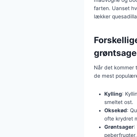
farten. Uanset hv
lækker quesadill
Forskellige
grøntsage
Når det kommer ti
de mest populære
Kylling
: Kyll
smeltet ost.
Oksekød
: Q
ofte krydret
Grøntsager
:
peberfrugter