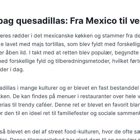
bag quesadillas: Fra Mexico til v
deres rødder i det mexicanske køkken og stammer fra de
de lavet med majs tortillas, som blev fyldt med forskelli
ver åben ild. I takt med at retten blev populær, begyndte 
d forskellige fyld og tilberedningsmetoder, hvilket ført
nder i dag.
adillas i mange kulturer og er blevet en fast bestanddel
kken. De kan findes på menuer i restauranter over hele v
ias til trendy caféer. Denne ret er blevet en favorit bl
r den til en ideel ret til familiefester og sociale samme
så blevet en del af street food-kulturen, hvor de ofte s
r. Denne tilgængelighed har gjort dem til en populær s