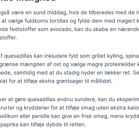
også være en sund middag, hvis de tilberedes med de ri
 at vælge fuldkorns tortillas og fylde dem med magert k
nde fedtstoffer som avocado, kan du skabe en nærende r
toffer.
 quesadillas kan inkludere fyld som grillet kylling, spin
begrænse mængden af ost og vælge magre proteinkilder 
nede, samtidig med at du stadig nyder en lækker ret. Se
at for at tilføje ekstra grøntsager til måltidet.
ker at gøre quesadillas endnu sundere, kan du eksper
rurter og krydderier for at tilføje smag uden ekstra kalor
silikum eller persille kan give en frisk smag, mens kryd
prika kan tilføje dybde til retten.