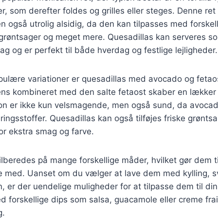
r, som derefter foldes og grilles eller steges. Denne ret
også utrolig alsidig, da den kan tilpasses med forskel
, grøntsager og meget mere. Quesadillas kan serveres s
ag og er perfekt til både hverdag og festlige lejligheder.
pulære variationer er quesadillas med avocado og feta
ns kombineret med den salte fetaost skaber en lækker
n er ikke kun velsmagende, men også sund, da avocado
ringsstoffer. Quesadillas kan også tilføjes friske grønt
or ekstra smag og farve.
lberedes på mange forskellige måder, hvilket gør dem til 
e med. Uanset om du vælger at lave dem med kylling, sv
n, er der uendelige muligheder for at tilpasse dem til d
 forskellige dips som salsa, guacamole eller creme fraich
g.