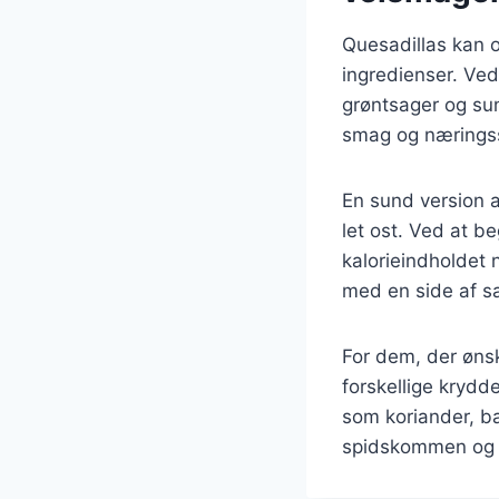
Quesadillas kan 
ingredienser. Ved
grøntsager og su
smag og næringss
En sund version af
let ost. Ved at 
kalorieindholdet 
med en side af sal
For dem, der øns
forskellige krydde
som koriander, ba
spidskommen og pa