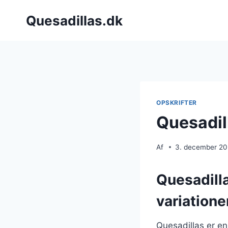
Fortsæt
Quesadillas.dk
til
indhold
OPSKRIFTER
Quesadil
Af
3. december 2
Quesadill
variatione
Quesadillas er en