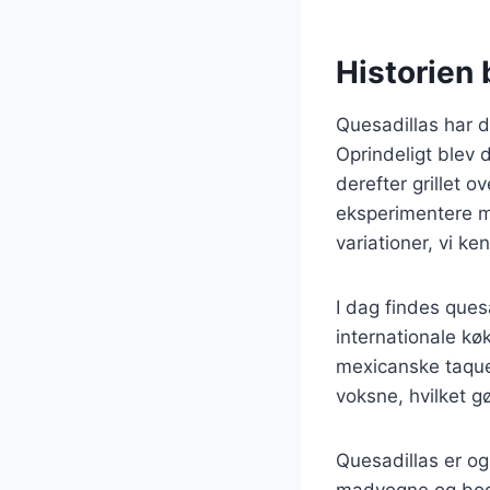
Historien 
Quesadillas har 
Oprindeligt blev 
derefter grillet o
eksperimentere me
variationer, vi ke
I dag findes ques
internationale kø
mexicanske taquer
voksne, hvilket gø
Quesadillas er og
madvogne og bode