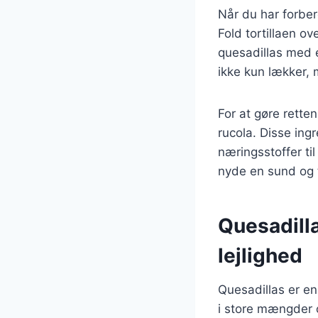
Når du har forber
Fold tortillaen o
quesadillas med e
ikke kun lækker, m
For at gøre rette
rucola. Disse ing
næringsstoffer ti
nyde en sund og ti
Quesadilla
lejlighed
Quesadillas er en
i store mængder 