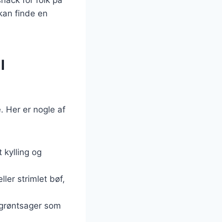
 kan finde en
l
. Her er nogle af
 kylling og
er strimlet bøf,
 grøntsager som