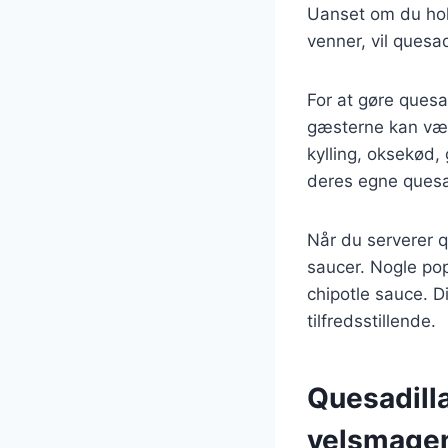
Uanset om du hol
venner, vil quesad
For at gøre quesad
gæsterne kan væl
kylling, oksekød
deres egne quesadi
Når du serverer qu
saucer. Nogle pop
chipotle sauce. D
tilfredsstillende.
Quesadill
velsmage