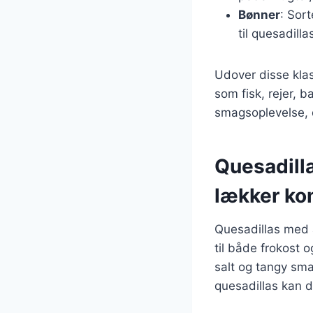
Bønner
: Sor
til quesadilla
Udover disse kla
som fisk, rejer, 
smagsoplevelse, d
Quesadill
lækker ko
Quesadillas med 
til både frokost 
salt og tangy sma
quesadillas kan 