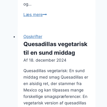
og…
Quesadillas
Læs mere
med
tomat
og
Opskrifter
peberfrugt
Quesadillas vegetarisk
til
til en sund middag
grillfest
Af
18. december 2024
Quesadillas vegetarisk: En sund
middag med smag Quesadillas er
en alsidig ret, der stammer fra
Mexico og kan tilpasses mange
forskellige smagspræferencer. En
vegetarisk version af quesadillas