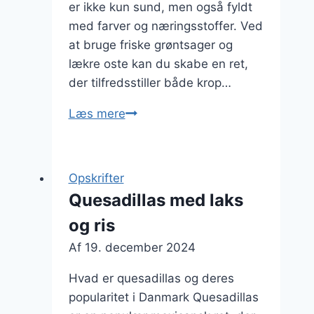
er ikke kun sund, men også fyldt
med farver og næringsstoffer. Ved
at bruge friske grøntsager og
lækre oste kan du skabe en ret,
der tilfredsstiller både krop…
Quesadillas
Læs mere
vegetarisk
til
en
Opskrifter
sund
Quesadillas med laks
middag
og ris
Af
19. december 2024
Hvad er quesadillas og deres
popularitet i Danmark Quesadillas