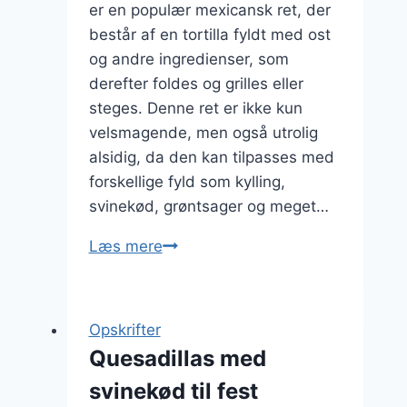
er en populær mexicansk ret, der
består af en tortilla fyldt med ost
og andre ingredienser, som
derefter foldes og grilles eller
steges. Denne ret er ikke kun
velsmagende, men også utrolig
alsidig, da den kan tilpasses med
forskellige fyld som kylling,
svinekød, grøntsager og meget…
Quesadillas
Læs mere
med
guacamole
og
Opskrifter
bacon
Quesadillas med
svinekød til fest