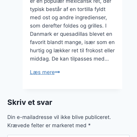
er en populær mexicansk ret, der
typisk består af en tortilla fyldt
med ost og andre ingredienser,
som derefter foldes og grilles. I
Danmark er quesadillas blevet en
favorit blandt mange, især som en
hurtig og lækker ret til frokost eller
middag. De kan tilpasses med…
Quesadillas
Læs mere
med
laks
og
Skriv et svar
ris
Din e-mailadresse vil ikke blive publiceret.
Krævede felter er markeret med
*