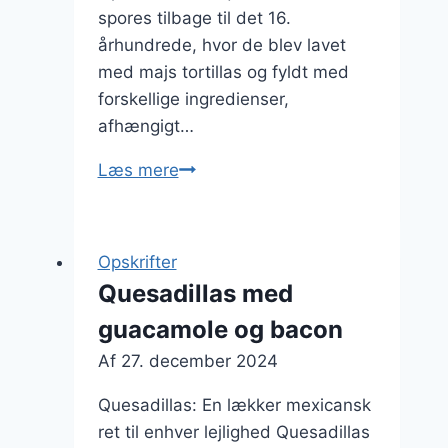
spores tilbage til det 16.
århundrede, hvor de blev lavet
med majs tortillas og fyldt med
forskellige ingredienser,
afhængigt…
Quesadillas
Læs mere
vegetarisk
fyldt
med
Opskrifter
grøntsager
Quesadillas med
guacamole og bacon
Af
27. december 2024
Quesadillas: En lækker mexicansk
ret til enhver lejlighed Quesadillas