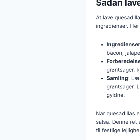
Sådan lav
At lave quesadill
ingredienser. Her
Ingrediense
bacon, jalape
Forberedels
grøntsager, k
Samling
: Læ
grøntsager. L
gyldne.
Når quesadillas e
salsa. Denne ret 
til festlige lejligh