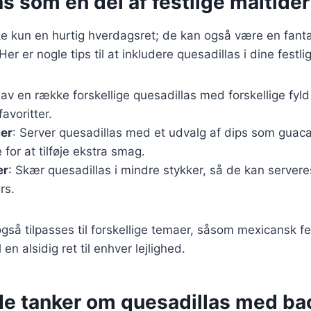
s som en del af festlige måltider
e kun en hurtig hverdagsret; de kan også være en fantasti
 Her er nogle tips til at inkludere quesadillas i dine fest
Lav en række forskellige quesadillas med forskellige fyl
avoritter.
cer
: Server quesadillas med et udvalg af dips som guaca
 for at tilføje ekstra smag.
er
: Skær quesadillas i mindre stykker, så de kan serve
rs.
så tilpasses til forskellige temaer, såsom mexicansk fest 
 en alsidig ret til enhver lejlighed.
de tanker om quesadillas med ba