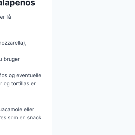
jalapeños
er få
mozzarella),
du bruger
eños og eventuelle
 og tortillas er
uacamole eller
eres som en snack