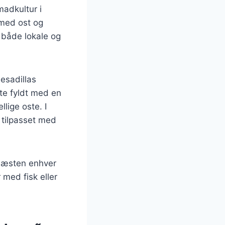
madkultur i
 med ost og
t både lokale og
esadillas
fte fyldt med en
lige oste. I
 tilpasset med
 næsten enhver
 med fisk eller