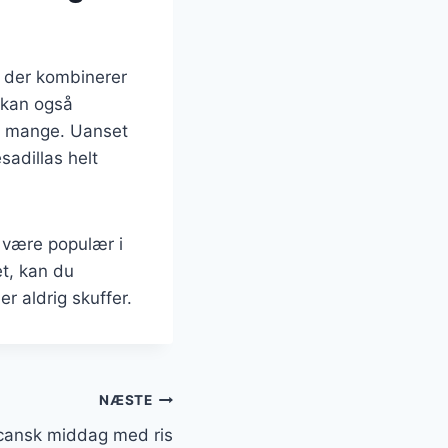
, der kombinerer
 kan også
ndt mange. Uanset
sadillas helt
l være populær i
t, kan du
r aldrig skuffer.
NÆSTE
icansk middag med ris