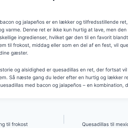
acon og jalapeños er en lækker og tilfredsstillende ret
g varme. Denne ret er ikke kun hurtig at lave, men den
skellige ingredienser, hvilket gør den til en favorit bla
 til frokost, middag eller som en del af en fest, vil que
dine gæster.
torie og alsidighed er quesadillas en ret, der fortsat vi
m. Så næste gang du leder efter en hurtig og lækker re
quesadillas med bacon og jalapeños – en kombination, de
gation
g til frokost
Quesadillas til mex