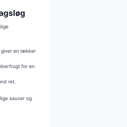
magsløg
lige
m giver en lækker
berfrugt for en
und ret.
lige saucer og