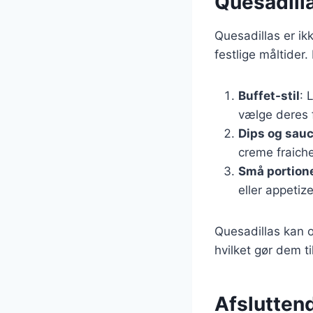
Quesadilla
Quesadillas er ikk
festlige måltider.
Buffet-stil
: 
vælge deres f
Dips og sau
creme fraiche
Små portion
eller appetize
Quesadillas kan og
hvilket gør dem til
Afslutten