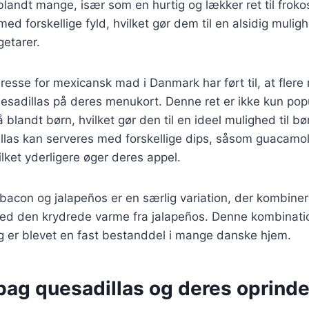
 blandt mange, især som en hurtig og lækker ret til froko
med forskellige fyld, hvilket gør dem til en alsidig mulig
etarer.
resse for mexicansk mad i Danmark har ført til, at flere
uesadillas på deres menukort. Denne ret er ikke kun po
blandt børn, hvilket gør den til en ideel mulighed til b
llas kan serveres med forskellige dips, såsom guacamole
ilket yderligere øger deres appel.
acon og jalapeños er en særlig variation, der kombiner
d den krydrede varme fra jalapeños. Denne kombinati
og er blevet en fast bestanddel i mange danske hjem.
bag quesadillas og deres oprinde