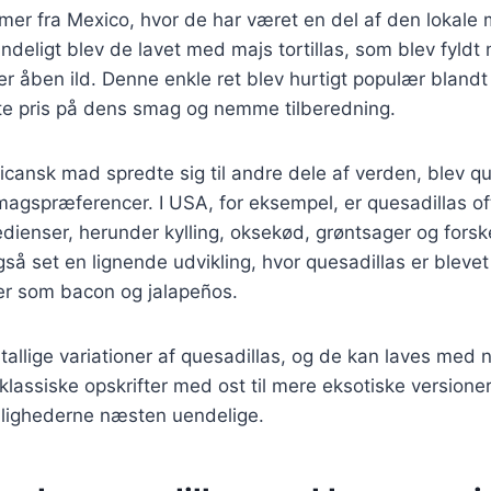
er fra Mexico, hvor de har været en del af den lokale 
ndeligt blev de lavet med majs tortillas, som blev fyldt
over åben ild. Denne enkle ret blev hurtigt populær bland
tte pris på dens smag og nemme tilberedning.
icansk mad spredte sig til andre dele af verden, blev qu
smagspræferencer. I USA, for eksempel, er quesadillas o
edienser, herunder kylling, oksekød, grøntsager og forskel
så set en lignende udvikling, hvor quesadillas er blevet
ser som bacon og jalapeños.
utallige variationer af quesadillas, og de kan laves med
 klassiske opskrifter med ost til mere eksotiske versioner
ulighederne næsten uendelige.