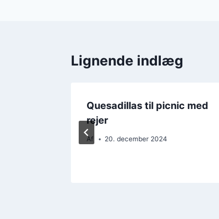
Lignende indlæg
lling
Quesadillas til picnic med
rejer
Af
20. december 2024