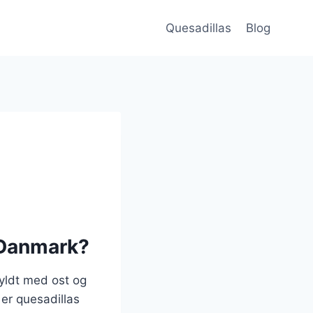
Quesadillas
Blog
i Danmark?
fyldt med ost og
 er quesadillas