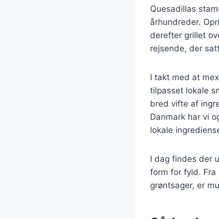
Quesadillas stamm
århundreder. Opri
derefter grillet 
rejsende, der sa
I takt med at mex
tilpasset lokale 
bred vifte af ingr
Danmark har vi og
lokale ingredien
I dag findes der 
form for fyld. Fra
grøntsager, er m