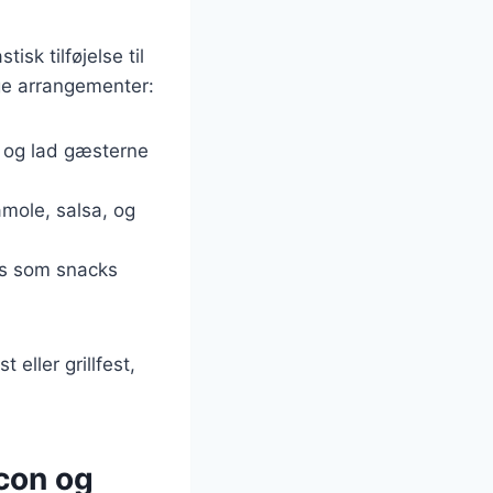
sk tilføjelse til
lige arrangementer:
d og lad gæsterne
mole, salsa, og
res som snacks
eller grillfest,
con og