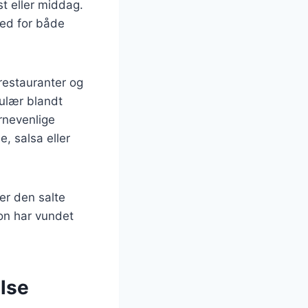
st eller middag.
hed for både
 restauranter og
pulær blandt
ørnevenlige
, salsa eller
er den salte
on har vundet
lse