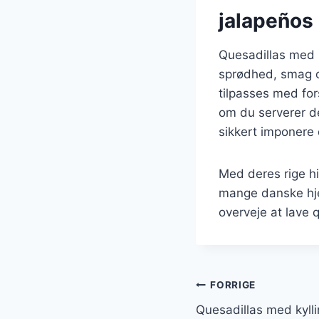
jalapeños
Quesadillas med b
sprødhed, smag o
tilpasses med for
om du serverer dem
sikkert imponere 
Med deres rige his
mange danske hje
overveje at lave 
Indlægsnavi
FORRIGE
Quesadillas med kyllin