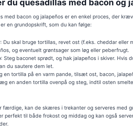
er du quesadillas med bacon og 
as med bacon og jalapeños er en enkel proces, der kræv
 er en grundopskrift, som du kan følge:
r
: Du skal bruge tortillas, revet ost (f.eks. cheddar eller 
ños, og eventuelt grøntsager som løg eller peberfrugt.
e
: Steg baconet sprødt, og hak jalapeños i skiver. Hvis 
an du sautere dem let.
g en tortilla på en varm pande, tilsæt ost, bacon, jalap
æg en anden tortilla ovenpå og steg, indtil osten smelter
r færdige, kan de skæres i trekanter og serveres med g
er perfekt til både frokost og middag og kan også serv
eder.