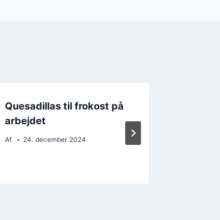
Quesadillas til frokost på
Quesad
arbejdet
grønts
snack
Af
24. december 2024
Af
24. 