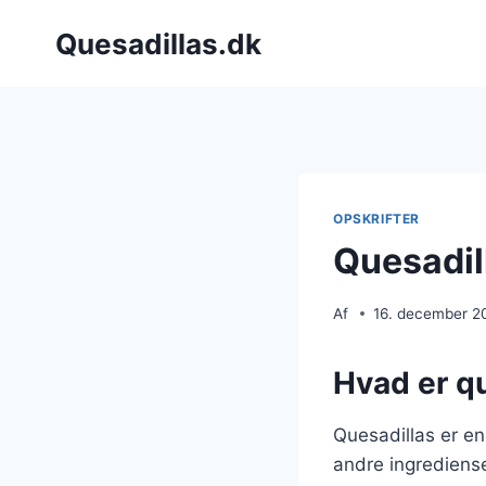
Fortsæt
Quesadillas.dk
til
indhold
OPSKRIFTER
Quesadil
Af
16. december 2
Hvad er qu
Quesadillas er en
andre ingrediense