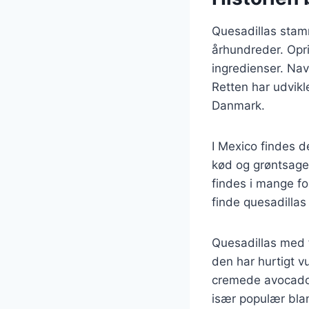
Quesadillas stamm
århundreder. Opri
ingredienser. Nav
Retten har udvikl
Danmark.
I Mexico findes d
kød og grøntsager 
findes i mange fo
finde quesadillas
Quesadillas med f
den har hurtigt v
cremede avocado 
især populær blan