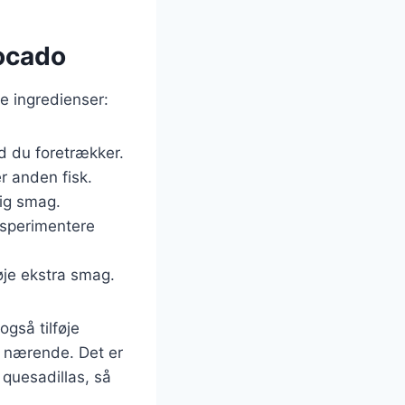
vocado
e ingredienser:
ad du foretrækker.
r anden fisk.
lig smag.
ksperimentere
føje ekstra smag.
også tilføje
e nærende. Det er
 quesadillas, så