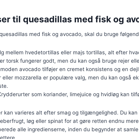
er til quesadillas med fisk og a
 quesadillas med fisk og avocado, skal du bruge følgend
lg mellem hvedetortillas eller majs tortillas, alt efter hv
ler torsk fungerer godt, men du kan også bruge rejer elle
 moden avocado tilføjer en cremet konsistens og en dej
 eller mozzarella er populære valg, men du kan også e
te.
Krydderurter som koriander, limejuice og hvidløg kan til
r kan varieres alt efter smag og tilgængelighed. Du kan 
berfrugt, løg eller spinat for at gøre retten endnu mer
berede alle ingredienserne, inden du begynder at samle
ettere.