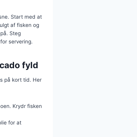
asne. Start med at
ulgt af fisken og
npå. Steg
for servering.
cado fyld
 på kort tid. Her
oen. Krydr fisken
ie for at