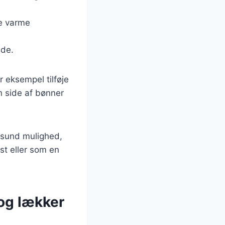
de varme
ide.
r eksempel tilføje
n side af bønner
 sund mulighed,
est eller som en
og lækker