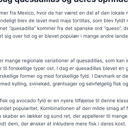
er fra Mexico, hvor de har været en del af den lokale 
ndeligt blev de lavet med majs tortillas, som blev fyld
net “quesadilla” kommer fra det spanske ord “queso”, de
et sig over tid og er blevet populær i mange andre land
er mange regionale variationer af quesadillas, som kan i
til forskellige typer ost. I dag er quesadillas blevet en g
rskellige former og med forskellige fyld. I Danmark er de
 med kylling, svinekød, grøntsager og selvfølgelig fisk 
isk og avocado fyld er en nyere tilføjelse til denne klas
undet popularitet. Kombinationen af den milde smag af 
skaber en lækker og sund ret, der appellerer til mange.
dt dem, der ønsker at inkludere mere fisk i deres kost.