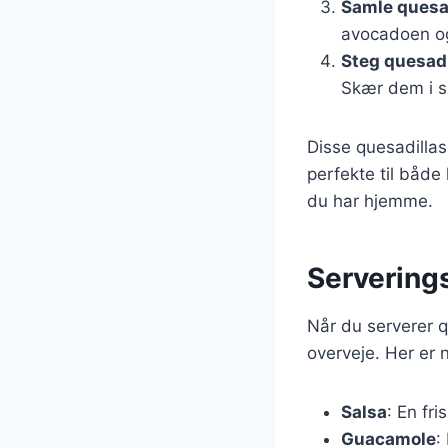
Samle quesa
avocadoen og
Steg quesadi
Skær dem i s
Disse quesadilla
perfekte til både
du har hjemme.
Serverings
Når du serverer q
overveje. Her er 
Salsa
: En fri
Guacamole
: