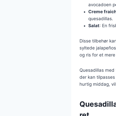
avocadoen pe
Creme fraic
quesadillas.
Salat
: En fr
Disse tilbehør ka
syltede jalapeños
og ris for et mere
Quesadillas med 
der kan tilpasses
hurtig middag, vi
Quesadill
ret