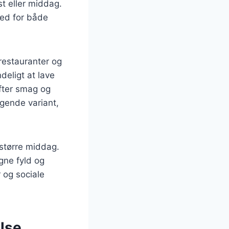
st eller middag.
hed for både
 restauranter og
deligt at lave
fter smag og
gende variant,
 større middag.
gne fyld og
r og sociale
lse