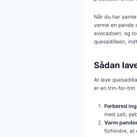
Når du har samlet
varme en pande op
avocadoen, og to
quesadillaen, indt
Sådan lave
At lave quesadill
er en trin-for-tri
Forbered in
med salt, peb
Varm pande
forhindre, at