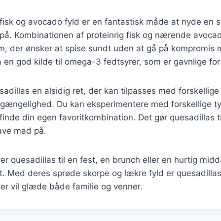
fisk og avocado fyld er en fantastisk måde at nyde en 
på. Kombinationen af proteinrig fisk og nærende avocad
dem, der ønsker at spise sundt uden at gå på kompromi
 en god kilde til omega-3 fedtsyrer, som er gavnlige for 
adillas en alsidig ret, der kan tilpasses med forskellige
lgængelighed. Du kan eksperimentere med forskellige typ
 finde din egen favoritkombination. Det gør quesadillas ti
lave mad på.
 quesadillas til en fest, en brunch eller en hurtig midda
it. Med deres sprøde skorpe og lækre fyld er quesadilla
er vil glæde både familie og venner.