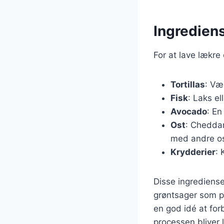
Ingrediens
For at lave lækre
Tortillas
: Væ
Fisk
: Laks el
Avocado
: En
Ost
: Cheddar
med andre os
Krydderier
: 
Disse ingrediense
grøntsager som pe
en god idé at for
processen bliver l