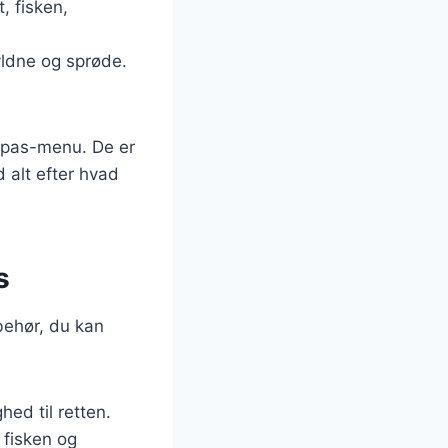
, fisken,
gyldne og sprøde.
tapas-menu. De er
d alt efter hvad
s
behør, du kan
hed til retten.
fisken og