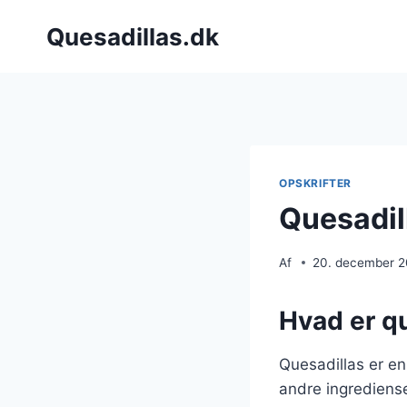
Fortsæt
Quesadillas.dk
til
indhold
OPSKRIFTER
Quesadil
Af
20. december 
Hvad er qu
Quesadillas er en
andre ingrediense