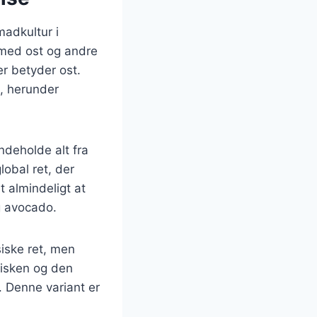
madkultur i
t med ost og andre
r betyder ost.
e, herunder
ndeholde alt fra
lobal ret, der
t almindeligt at
og avocado.
siske ret, men
fisken og den
 Denne variant er