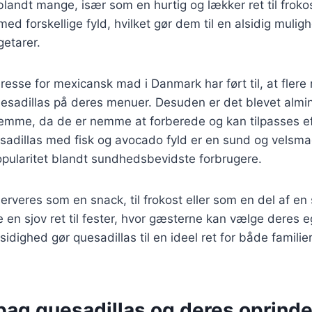
 blandt mange, især som en hurtig og lækker ret til froko
med forskellige fyld, hvilket gør dem til en alsidig mulig
etarer.
resse for mexicansk mad i Danmark har ført til, at flere
uesadillas på deres menuer. Desuden er det blevet almin
jemme, da de er nemme at forberede og kan tilpasses e
sadillas med fisk og avocado fyld er en sund og velsma
opularitet blandt sundhedsbevidste forbrugere.
erveres som en snack, til frokost eller som en del af en
en sjov ret til fester, hvor gæsterne kan vælge deres e
sidighed gør quesadillas til en ideel ret for både familie
bag quesadillas og deres oprinde