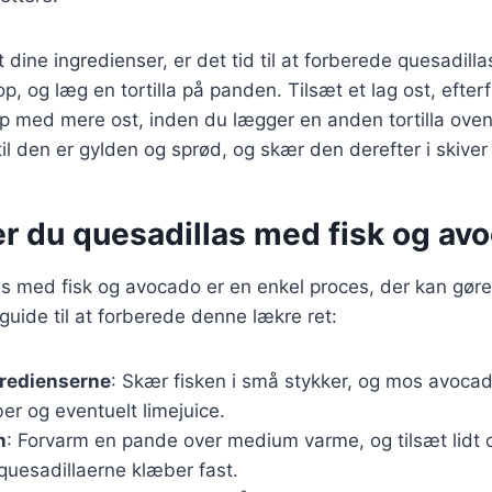
 dine ingredienser, er det tid til at forberede quesadill
, og læg en tortilla på panden. Tilsæt et lag ost, efterf
p med mere ost, inden du lægger en anden tortilla ove
il den er gylden og sprød, og skær den derefter i skiver 
r du quesadillas med fisk og avo
as med fisk og avocado er en enkel proces, der kan gøres
n guide til at forberede denne lækre ret:
gredienserne
: Skær fisken i små stykker, og mos avocad
er og eventuelt limejuice.
n
: Forvarm en pande over medium varme, og tilsæt lidt ol
 quesadillaerne klæber fast.