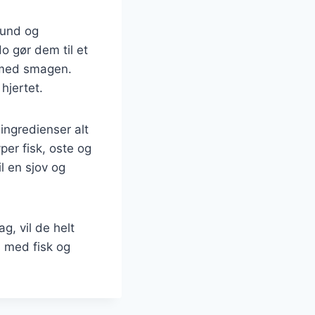
sund og
o gør dem til et
s med smagen.
hjertet.
 ingredienser alt
er fisk, oste og
l en sjov og
g, vil de helt
s med fisk og