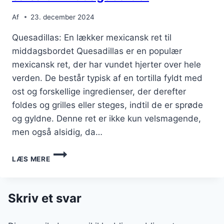
Af
23. december 2024
Quesadillas: En lækker mexicansk ret til
middagsbordet Quesadillas er en populær
mexicansk ret, der har vundet hjerter over hele
verden. De består typisk af en tortilla fyldt med
ost og forskellige ingredienser, der derefter
foldes og grilles eller steges, indtil de er sprøde
og gyldne. Denne ret er ikke kun velsmagende,
men også alsidig, da…
QUESADILLAS
LÆS MERE
MED
OKSEKØD
OG
SALSA
Skriv et svar
TIL
MIDDAGSBORDET