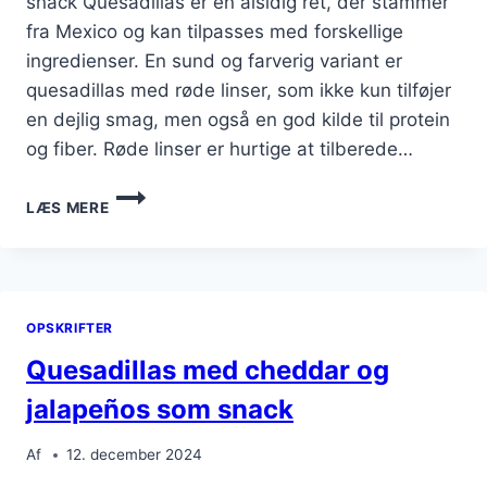
snack Quesadillas er en alsidig ret, der stammer
fra Mexico og kan tilpasses med forskellige
ingredienser. En sund og farverig variant er
quesadillas med røde linser, som ikke kun tilføjer
en dejlig smag, men også en god kilde til protein
og fiber. Røde linser er hurtige at tilberede…
FARVERIGE
LÆS MERE
QUESADILLAS
MED
RØDE
LINSER
OPSKRIFTER
Quesadillas med cheddar og
jalapeños som snack
Af
12. december 2024