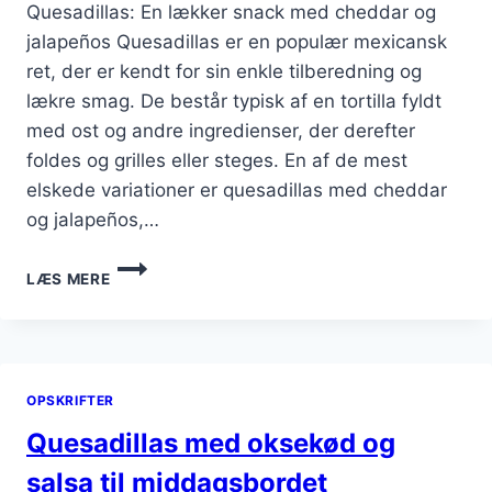
Quesadillas: En lækker snack med cheddar og
jalapeños Quesadillas er en populær mexicansk
ret, der er kendt for sin enkle tilberedning og
lækre smag. De består typisk af en tortilla fyldt
med ost og andre ingredienser, der derefter
foldes og grilles eller steges. En af de mest
elskede variationer er quesadillas med cheddar
og jalapeños,…
QUESADILLAS
LÆS MERE
MED
CHEDDAR
OG
JALAPEÑOS
SOM
OPSKRIFTER
SNACK
Quesadillas med oksekød og
salsa til middagsbordet