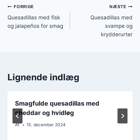
Indlægsnavigation
FORRIGE
NÆSTE
Quesadillas med fisk
Quesadillas med
og jalapeños for smag
svampe og
krydderurter
Lignende indlæg
Smagfulde quesadillas med
cheddar og hvidløg
Af
15. december 2024