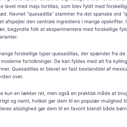
de lavet med majs tortillas, som blev fyldt med forskelli
ød. Navnet “quesadilla” stammer fra det spanske ord “q
et afspejler den centrale ingrediens i mange opskrifter. 
r, begyndte folk at eksperimentere med forskellige fyld, 
arianter.
mange forskellige typer quesadillas, der spænder fra de t
 moderne fortolkninger. De kan fyldes med alt fra kylling
nner. Quesadillas er blevet en fast bestanddel af mexi
erden over.
ke kun en lækker ret, men også en praktisk måde at bru
rtigt og nemt, hvilket gør dem til en populær mulighed ti
Deres alsidighed gør dem til en favorit blandt både bør