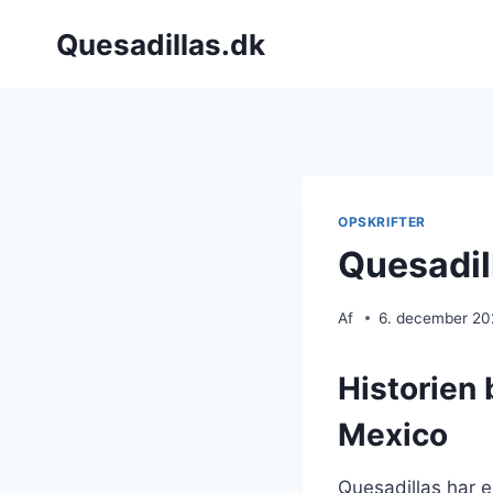
Fortsæt
Quesadillas.dk
til
indhold
OPSKRIFTER
Quesadil
Af
6. december 2
Historien 
Mexico
Quesadillas har en