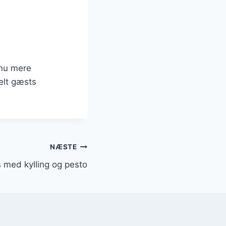
dnu mere
elt gæsts
NÆSTE
 med kylling og pesto