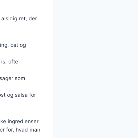
alsidig ret, der
ling, ost og
ns, ofte
tsager som
st og salsa for
ske ingredienser
ser for, hvad man