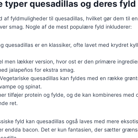
e typer quesadillas og deres fyld
 af fyldmuligheder til quesadillas, hvilket gør dem til en 
ver smag. Nogle af de mest populære fyld inkluderer:
ing quesadillas er en klassiker, ofte lavet med krydret kyl
el men lækker version, hvor ost er den primære ingredie
ed jalapeños for ekstra smag.
 Vegetariske quesadillas kan fyldes med en række grøn
svampe og spinat.
ner tilføjer protein og fylde, og de kan kombineres med o
de ret.
ssiske fyld kan quesadillas også laves med mere eksoti
ller endda bacon. Det er kun fantasien, der sætter græn
sadilla.