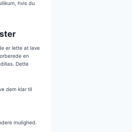
ilikum, hvis du
ster
e er lette at lave
forberede en
illas. Dette
e dem klar til
undere mulighed.