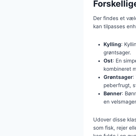
Forskellig
Der findes et væld
kan tilpasses enh
Kylling
: Kyll
grøntsager.
Ost
: En simp
kombineret m
Grøntsager
:
peberfrugt, 
Bønner
: Bøn
en velsmagen
Udover disse kla
som fisk, rejer e
kan fylde i en que