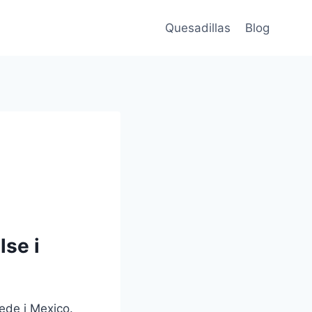
Quesadillas
Blog
lse i
rede i Mexico.