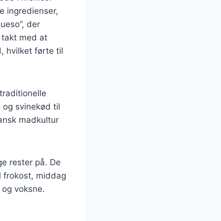
ge ingredienser,
ueso”, der
I takt med at
hvilket førte til
raditionelle
 og svinekød til
cansk madkultur
ge rester på. De
l frokost, middag
n og voksne.