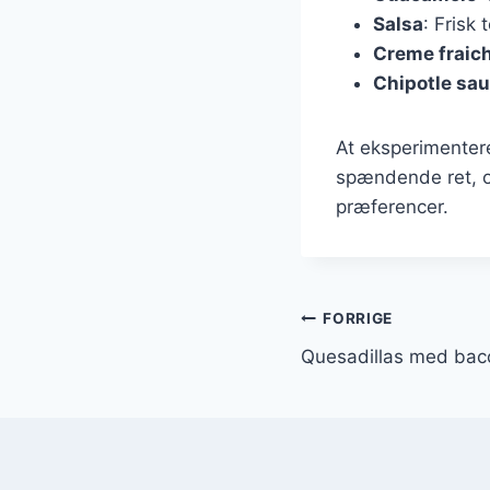
Salsa
: Frisk 
Creme fraic
Chipotle sa
At eksperimentere
spændende ret, og
præferencer.
Indlægsnavi
FORRIGE
Quesadillas med bac