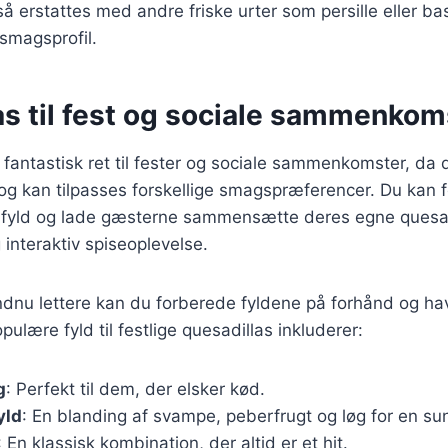
å erstattes med andre friske urter som persille eller bas
smagsprofil.
as til fest og sociale sammenkom
 fantastisk ret til fester og sociale sammenkomster, da d
og kan tilpasses forskellige smagspræferencer. Du kan 
e fyld og lade gæsterne sammensætte deres egne quesad
 interaktiv spiseoplevelse.
ndnu lettere kan du forberede fyldene på forhånd og hav
ulære fyld til festlige quesadillas inkluderer:
g
: Perfekt til dem, der elsker kød.
yld
: En blanding af svampe, peberfrugt og løg for en s
: En klassisk kombination, der altid er et hit.