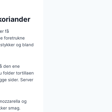
koriander
er få
ne foretrukne
 stykker og bland
på den ene
 folder tortillaen
gge sider. Server
 mozzarella og
ækker smag.