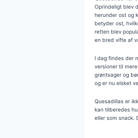
Oprindeligt blev 
herunder ost og k
betyder ost, hvilk
retten blev populæ
en bred vifte af v
I dag findes der 
versioner til mere
grøntsager og bø
og er nu elsket v
Quesadillas er ik
kan tilberedes hu
eller som snack. 