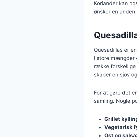
Koriander kan ogs
ønsker en anden 
Quesadill
Quesadillas er en
i store mængder 
række forskellig
skaber en sjov og
For at gøre det e
samling. Nogle pop
Grillet kyllin
Vegetarisk f
Ost og salsa