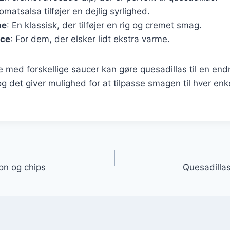
tomatsalsa tilføjer en dejlig syrlighed.
he
: En klassisk, der tilføjer en rig og cremet smag.
uce
: For dem, der elsker lidt ekstra varme.
 med forskellige saucer kan gøre quesadillas til en en
 det giver mulighed for at tilpasse smagen til hver enk
gation
on og chips
Quesadillas