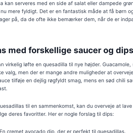
a kan serveres med en side af salat eller dampede grøn
nu mere fyldigt. Det er en fantastisk måde at få børn og
sager på, da de ofte ikke bemærker dem, når de er indp
s med forskellige saucer og dip
n virkelig løfte en quesadilla til nye højder. Guacamole
ske valg, men der er mange andre muligheder at overvej
auce tilføje en dejlig røgfyldt smag, mens en sød chili s
ast.
uesadillas til en sammenkomst, kan du overveje at lave
e deres favoritter. Her er nogle forslag til dips:
 En cremet avocado dip, der er perfekt til quesadillas.