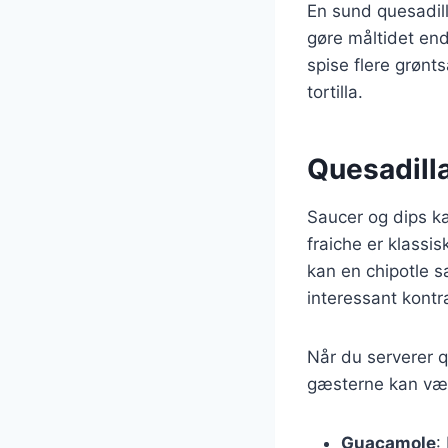
En sund quesadill
gøre måltidet end
spise flere grønt
tortilla.
Quesadilla
Saucer og dips ka
fraiche er klassi
kan en chipotle s
interessant kontr
Når du serverer q
gæsterne kan vælg
Guacamole
: