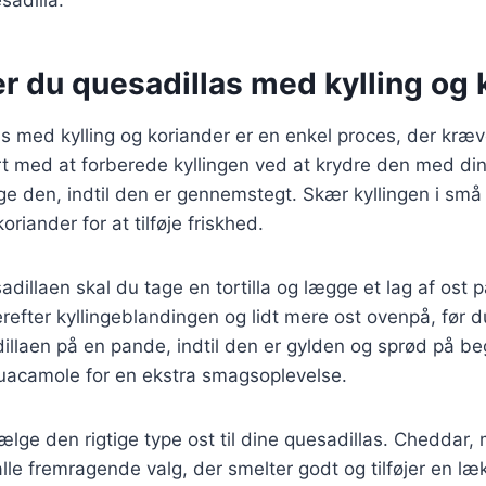
r du quesadillas med kylling og 
as med kylling og koriander er en enkel proces, der kræv
rt med at forberede kyllingen ved at krydre den med di
ge den, indtil den er gennemstegt. Skær kyllingen i små
riander for at tilføje friskhed.
adillaen skal du tage en tortilla og lægge et lag af ost 
refter kyllingeblandingen og lidt mere ost ovenpå, før du
illaen på en pande, indtil den er gylden og sprød på be
guacamole for en ekstra smagsoplevelse.
vælge den rigtige type ost til dine quesadillas. Cheddar,
lle fremragende valg, der smelter godt og tilføjer en l