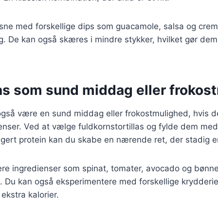
sne med forskellige dips som guacamole, salsa og creme
ag. De kan også skæres i mindre stykker, hvilket gør dem 
as som sund middag eller frokos
også være en sund middag eller frokostmulighed, hvis d
ienser. Ved at vælge fuldkornstortillas og fylde dem me
gert protein kan du skabe en nærende ret, der stadig e
ere ingredienser som spinat, tomater, avocado og bønne
 Du kan også eksperimentere med forskellige krydderier
ekstra kalorier.