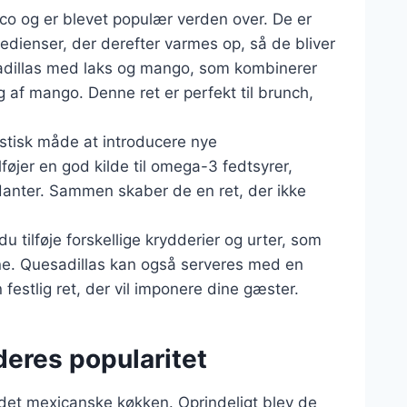
ico og er blevet populær verden over. De er
gredienser, der derefter varmes op, så de bliver
adillas med laks og mango, som kombinerer
 af mango. Denne ret er perfekt til brunch,
stisk måde at introducere nye
øjer en god kilde til omega-3 fedtsyrer,
anter. Sammen skaber de en ret, der ikke
 tilføje forskellige krydderier og urter, som
ene. Quesadillas kan også serveres med en
 festlig ret, der vil imponere dine gæster.
deres popularitet
il det mexicanske køkken. Oprindeligt blev de