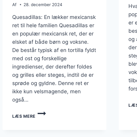
Af
28. december 2024
Hva
pop
Quesadillas: En lækker mexicansk
er 
ret til hele familien Quesadillas er
bes
en populær mexicansk ret, der er
og 
elsket af både børn og voksne.
der
De består typisk af en tortilla fyldt
ste
med ost og forskellige
ble
ingredienser, der derefter foldes
vok
og grilles eller steges, indtil de er
til
sprøde og gyldne. Denne ret er
for
ikke kun velsmagende, men
også…
LÆ
QUESADILLAS
LÆS MERE
TIL
MEXICANSK
MIDDAG