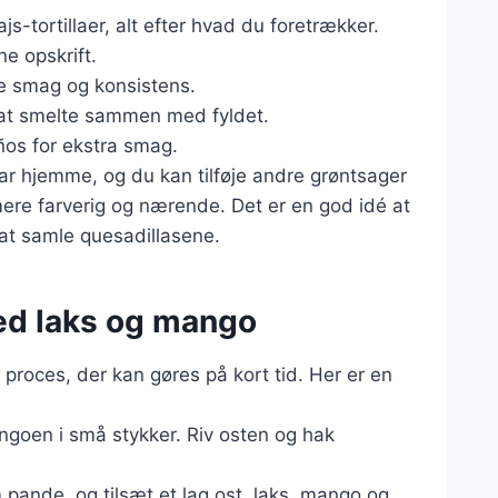
js-tortillaer, alt efter hvad du foretrækker.
ne opskrift.
e smag og konsistens.
l at smelte sammen med fyldet.
eños for ekstra smag.
har hjemme, og du kan tilføje andre grøntsager
mere farverig og nærende. Det er en god idé at
at samle quesadillasene.
ed laks og mango
proces, der kan gøres på kort tid. Her er en
ngoen i små stykker. Riv osten og hak
m pande, og tilsæt et lag ost, laks, mango og