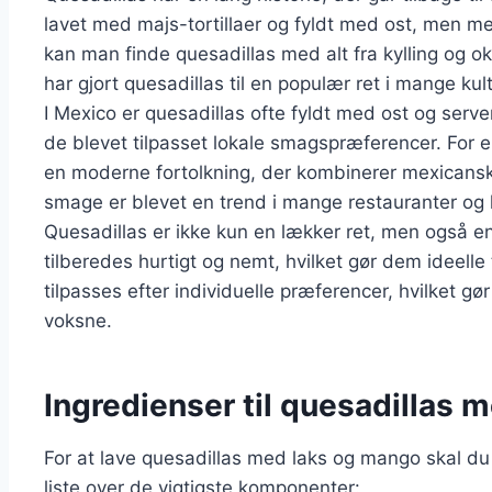
lavet med majs-tortillaer og fyldt med ost, men med
kan man finde quesadillas med alt fra kylling og ok
har gjort quesadillas til en populær ret i mange kult
I Mexico er quesadillas ofte fyldt med ost og serv
de blevet tilpasset lokale smagspræferencer. For
en moderne fortolkning, der kombinerer mexicansk
smage er blevet en trend i mange restauranter o
Quesadillas er ikke kun en lækker ret, men også en
tilberedes hurtigt og nemt, hvilket gør dem ideell
tilpasses efter individuelle præferencer, hvilket gø
voksne.
Ingredienser til quesadillas 
For at lave quesadillas med laks og mango skal du
liste over de vigtigste komponenter: