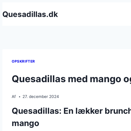
Fortsæt
Quesadillas.dk
til
indhold
OPSKRIFTER
Quesadillas med mango og 
Af
27. december 2024
Quesadillas: En lækker brun
mango