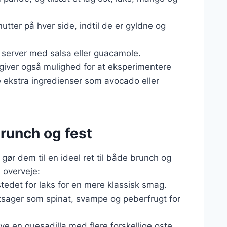
nutter på hver side, indtil de er gyldne og
g server med salsa eller guacamole.
 giver også mulighed for at eksperimentere
e ekstra ingredienser som avocado eller
brunch og fest
gør dem til en ideel ret til både brunch og
n overveje:
i stedet for laks for en mere klassisk smag.
sager som spinat, svampe og peberfrugt for
ave en quesadilla med flere forskellige oste