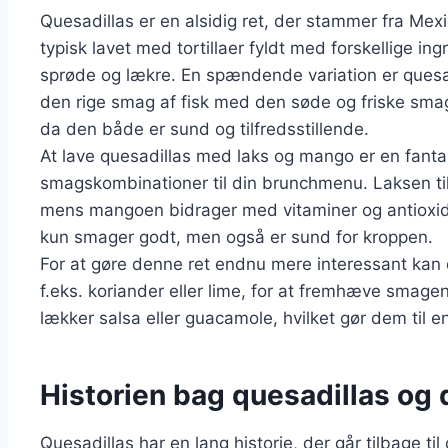
Quesadillas er en alsidig ret, der stammer fra Mex
typisk lavet med tortillaer fyldt med forskellige in
sprøde og lækre. En spændende variation er ques
den rige smag af fisk med den søde og friske smag
da den både er sund og tilfredsstillende.
At lave quesadillas med laks og mango er en fanta
smagskombinationer til din brunchmenu. Laksen tilf
mens mangoen bidrager med vitaminer og antioxid
kun smager godt, men også er sund for kroppen.
For at gøre denne ret endnu mere interessant kan du
f.eks. koriander eller lime, for at fremhæve smag
lækker salsa eller guacamole, hvilket gør dem til en
Historien bag quesadillas og 
Quesadillas har en lang historie, der går tilbage t