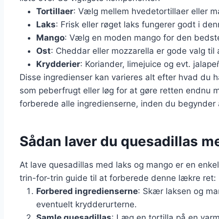
Tortillaer
: Vælg mellem hvedetortillaer eller ma
Laks
: Frisk eller røget laks fungerer godt i den
Mango
: Vælg en moden mango for den bedst
Ost
: Cheddar eller mozzarella er gode valg ti
Krydderier
: Koriander, limejuice og evt. jalap
Disse ingredienser kan varieres alt efter hvad du 
som peberfrugt eller løg for at gøre retten endnu 
forberede alle ingredienserne, inden du begynder 
Sådan laver du quesadillas m
At lave quesadillas med laks og mango er en enkel 
trin-for-trin guide til at forberede denne lækre ret:
Forbered ingredienserne
: Skær laksen og ma
eventuelt krydderurterne.
Samle quesadillas
: Læg en tortilla på en var