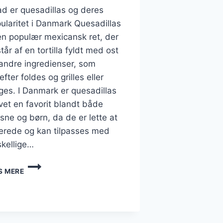
d er quesadillas og deres
ularitet i Danmark Quesadillas
en populær mexicansk ret, der
tår af en tortilla fyldt med ost
andre ingredienser, som
efter foldes og grilles eller
ges. I Danmark er quesadillas
vet en favorit blandt både
sne og børn, da de er lette at
berede og kan tilpasses med
skellige…
QUESADILLAS
S MERE
MED
GRØNTSAGER