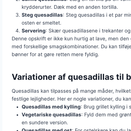
krydderurter. Dæk med en anden tortilla.
Steg quesadillas
: Steg quesadillas i et par mi
osten er smeltet.
Servering
: Skær quesadillasene i trekanter o
Denne opskrift er ikke kun hurtig at lave, men den
med forskellige smagskombinationer. Du kan tilføj
bønner for at gøre retten mere fyldig.
Variationer af quesadillas til 
Quesadillas kan tilpasses på mange måder, hvilket 
festlige lejligheder. Her er nogle variationer, du ka
Quesadillas med kylling
: Brug grillet kylling 
Vegetariske quesadillas
: Fyld dem med grønt
en sundere version.
Quesadillas med ost
: For ostelskere kan du l