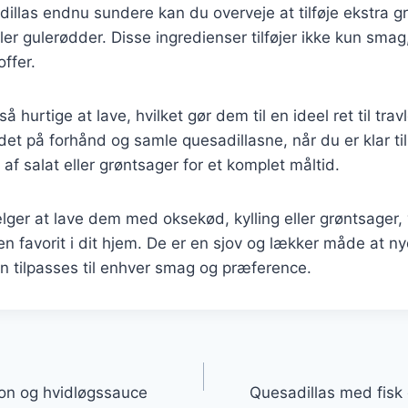
dillas endnu sundere kan du overveje at tilføje ekstra 
eller gulerødder. Disse ingredienser tilføjer ikke kun sm
ffer.
å hurtige at lave, hvilket gør dem til en ideel ret til tra
det på forhånd og samle quesadillasne, når du er klar til
f salat eller grøntsager for et komplet måltid.
er at lave dem med oksekød, kylling eller grøntsager, v
e en favorit i dit hjem. De er en sjov og lækker måde at 
n tilpasses til enhver smag og præference.
gation
on og hvidløgssauce
Quesadillas med fisk 