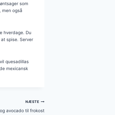
grøntsager som
ag, men også
vle hverdage. Du
 at spise. Server
il quesadillas
nyde mexicansk
NÆSTE
og avocado til frokost