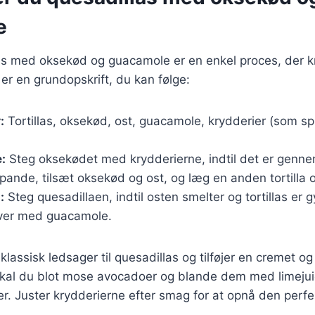
e
las med oksekød og guacamole er en enkel proces, der k
 er en grundopskrift, du kan følge:
:
Tortillas, oksekød, ost, guacamole, krydderier (som 
:
Steg oksekødet med krydderierne, indtil det er genn
n pande, tilsæt oksekød og ost, og læg en anden tortilla
:
Steg quesadillaen, indtil osten smelter og tortillas er 
rver med guacamole.
lassisk ledsager til quesadillas og tilføjer en cremet og 
kal du blot mose avocadoer og blande dem med limejuic
r. Juster krydderierne efter smag for at opnå den perfe