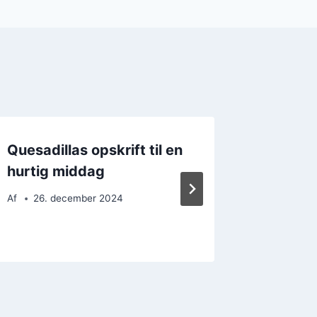
Quesadillas opskrift til en
Quesad
hurtig middag
ost for
forkæle
Af
26. december 2024
Af
12. 