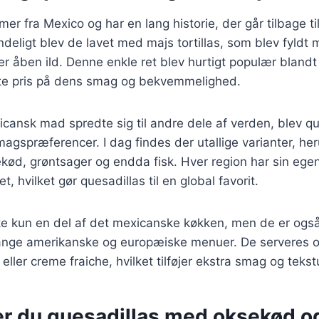
r fra Mexico og har en lang historie, der går tilbage til
deligt blev de lavet med majs tortillas, som blev fyldt
over åben ild. Denne enkle ret blev hurtigt populær bland
tte pris på dens smag og bekvemmelighed.
icansk mad spredte sig til andre dele af verden, blev qu
smagspræferencer. I dag findes der utallige varianter, he
ekød, grøntsager og endda fisk. Hver region har sin egen 
t, hvilket gør quesadillas til en global favorit.
ke kun en del af det mexicanske køkken, men de er også
ange amerikanske og europæiske menuer. De serveres 
ller creme fraiche, hvilket tilføjer ekstra smag og tekstur
er du quesadillas med oksekød o