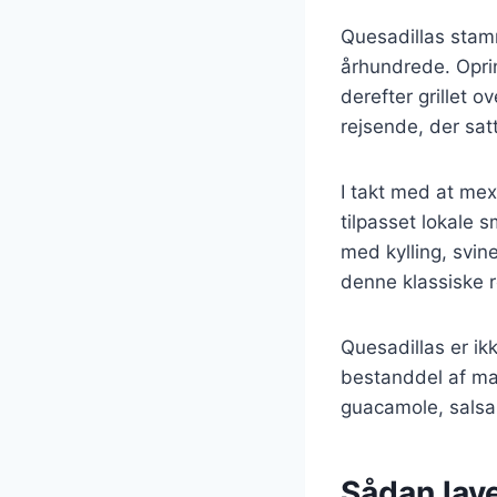
Quesadillas stamme
århundrede. Oprin
derefter grillet 
rejsende, der sa
I takt med at mex
tilpasset lokale 
med kylling, svin
denne klassiske re
Quesadillas er ik
bestanddel af m
guacamole, salsa e
Sådan lav