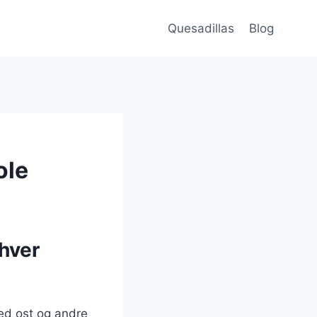
Quesadillas
Blog
ole
nhver
med ost og andre