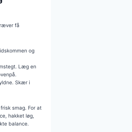
ræver få
spidskommen og
emstegt. Læg en
 ovenpå.
gyldne. Skær i
frisk smag. For at
e, hakket løg,
kte balance.