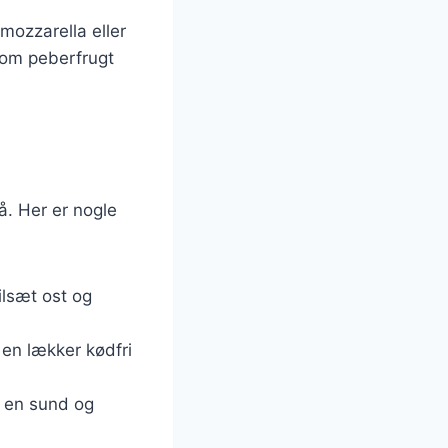
mozzarella eller
som peberfrugt
å. Her er nogle
tilsæt ost og
en lækker kødfri
r en sund og