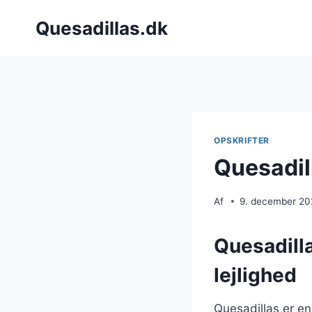
Fortsæt
Quesadillas.dk
til
indhold
OPSKRIFTER
Quesadil
Af
9. december 2
Quesadilla
lejlighed
Quesadillas er en