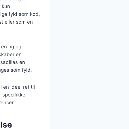
e kun
ige fyld som kød,
st eller som en
en rig og
 skaber en
sadillas en
uges som fyld.
 en ideel ret til
 specifikke
rencer.
lse