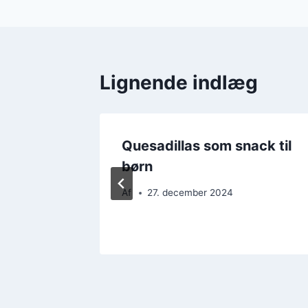
Lignende indlæg
risk
Quesadillas som snack til
yld
børn
Af
27. december 2024