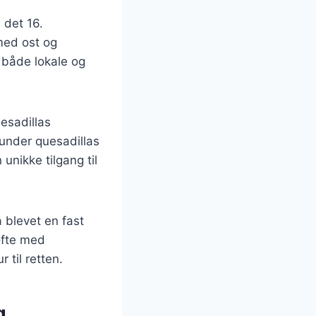
 det 16.
 med ost og
t både lokale og
esadillas
runder quesadillas
unikke tilgang til
 blevet en fast
ofte med
 til retten.
g