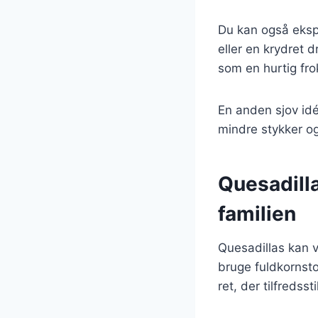
Du kan også eksp
eller en krydret d
som en hurtig fro
En anden sjov idé 
mindre stykker og
Quesadilla
familien
Quesadillas kan v
bruge fuldkornst
ret, der tilfredsst