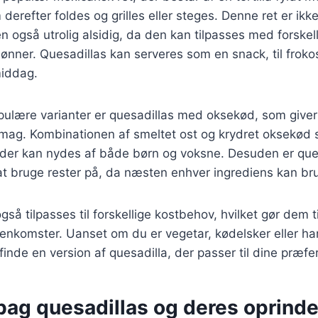
derefter foldes og grilles eller steges. Denne ret er ikk
også utrolig alsidig, da den kan tilpasses med forskell
bønner. Quesadillas kan serveres som en snack, til froko
middag.
ulære varianter er quesadillas med oksekød, som giver 
 smag. Kombinationen af smeltet ost og krydret oksekød
, der kan nydes af både børn og voksne. Desuden er que
at bruge rester på, da næsten enhver ingrediens kan br
så tilpasses til forskellige kostbehov, hvilket gør dem til
enkomster. Uanset om du er vegetar, kødelsker eller har
finde en version af quesadilla, der passer til dine præfe
bag quesadillas og deres oprinde