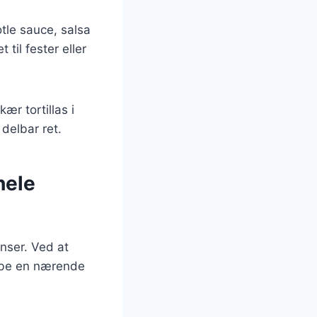
tle sauce, salsa
til fester eller
ær tortillas i
delbar ret.
hele
nser. Ved at
kabe en nærende