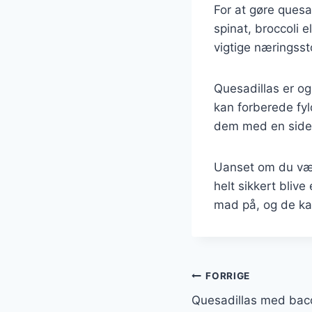
For at gøre quesa
spinat, broccoli 
vigtige næringssto
Quesadillas er ogs
kan forberede fyl
dem med en side a
Uanset om du vælg
helt sikkert bliv
mad på, og de ka
Indlægsnavi
FORRIGE
Quesadillas med bac