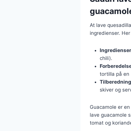
guacamol
At lave quesadil
ingredienser. Her
Ingredienser
chili).
Forberedelse
tortilla på e
Tilberedning
skiver og se
Guacamole er en k
lave guacamole s
tomat og koriande