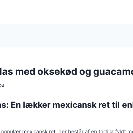
las med oksekød og guacam
024
s: En lækker mexicansk ret til e
 populær mexicansk ret, der består af en tortilla fyldt 