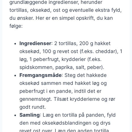
grundlæggende ingredienser, herunder
tortillas, oksekød, ost og eventuelle ekstra fyld,
du ønsker. Her er en simpel opskrift, du kan
følge:
Ingredienser
: 2 tortillas, 200 g hakket
oksekød, 100 g revet ost (f.eks. cheddar), 1
løg, 1 peberfrugt, krydderier (f.eks.
spidskommen, paprika, salt, peber).
Fremgangsmåde
: Steg det hakkede
oksekød sammen med hakket løg og
peberfrugt i en pande, indtil det er
gennemstegt. Tilsæt krydderierne og rør
godt rundt.
Samling
: Læg en tortilla på panden, fyld
den med oksekødsblandingen og drys
revet ost over. Læg den anden tortilla