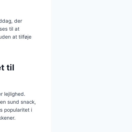
iddag, der
es til at
den at tilføje
 til
r lejlighed.
m en sund snack,
s popularitet i
kkener.