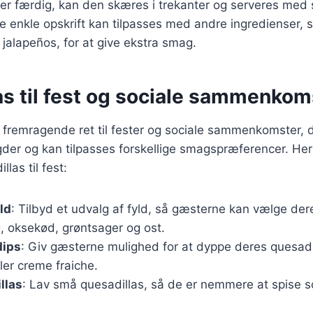
er færdig, kan den skæres i trekanter og serveres med s
 enkle opskrift kan tilpasses med andre ingredienser,
 jalapeños, for at give ekstra smag.
as til fest og sociale sammenkom
 fremragende ret til fester og sociale sammenkomster, d
der og kan tilpasses forskellige smagspræferencer. Her e
las til fest:
yld
: Tilbyd et udvalg af fyld, så gæsterne kan vælge dere
, oksekød, grøntsager og ost.
dips
: Giv gæsterne mulighed for at dyppe deres quesadil
ler creme fraiche.
llas
: Lav små quesadillas, så de er nemmere at spise s