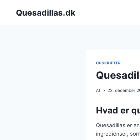
Fortsæt
Quesadillas.dk
til
indhold
OPSKRIFTER
Quesadil
Af
22. december 
Hvad er qu
Quesadillas er en
ingredienser, som