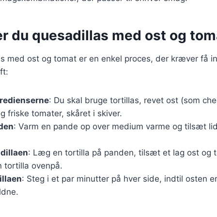
er du quesadillas med ost og tom
as med ost og tomat er en enkel proces, der kræver få i
ft:
gredienserne
: Du skal bruge tortillas, revet ost (som che
 friske tomater, skåret i skiver.
den
: Varm en pande op over medium varme og tilsæt lidt
dillaen
: Læg en tortilla på panden, tilsæt et lag ost og 
tortilla ovenpå.
illaen
: Steg i et par minutter på hver side, indtil osten e
yldne.