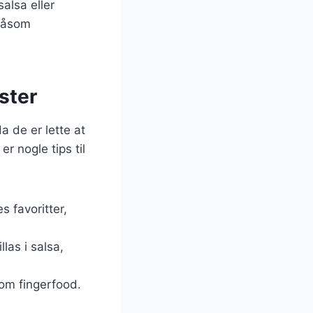
alsa eller
 såsom
ster
a de er lette at
r nogle tips til
s favoritter,
las i salsa,
om fingerfood.