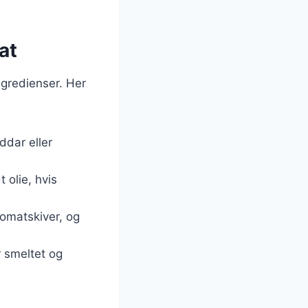
at
ngredienser. Her
ddar eller
 olie, hvis
tomatskiver, og
r smeltet og