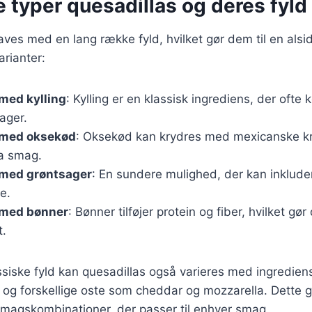
e typer quesadillas og deres fyld
aves med en lang række fyld, hvilket gør dem til en alsid
rianter:
med kylling
: Kylling er en klassisk ingrediens, der oft
ager.
 med oksekød
: Oksekød kan krydres med mexicanske kry
ra smag.
 med grøntsager
: En sundere mulighed, der kan inklude
e.
 med bønner
: Bønner tilføjer protein og fiber, hvilket gør
t.
ssiske fyld kan quesadillas også varieres med ingredie
og forskellige oste som cheddar og mozzarella. Dette g
smagskombinationer, der passer til enhver smag.