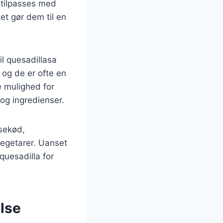
n tilpasses med
et gør dem til en
l quesadillasa
 og de er ofte en
e mulighed for
og ingredienser.
ksekød,
vegetarer. Uanset
 quesadilla for
lse