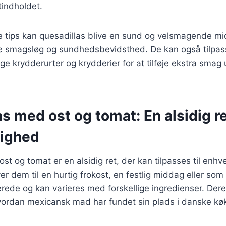
tindholdet.
se tips kan quesadillas blive en sund og velsmagende m
åde smagsløg og sundhedsbevidsthed. De kan også tilpass
ige krydderurter og krydderier for at tilføje ekstra smag u
s med ost og tomat: En alsidig ret
lighed
t og tomat er en alsidig ret, der kan tilpasses til enhve
r dem til en hurtig frokost, en festlig middag eller so
berede og kan varieres med forskellige ingredienser. Dere
vordan mexicansk mad har fundet sin plads i danske kø