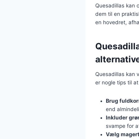
Quesadillas kan o
dem til en praktis
en hovedret, afhæ
Quesadill
alternativ
Quesadillas kan v
er nogle tips til 
Brug fuldkor
end almindelig
Inkluder grø
svampe for a
Vælg magert