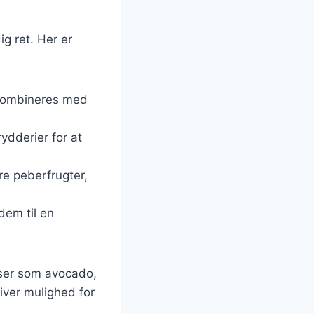
ig ret. Her er
e kombineres med
dderier for at
re peberfrugter,
 dem til en
nser som avocado,
iver mulighed for