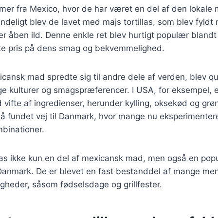
er fra Mexico, hvor de har været en del af den lokale 
ndeligt blev de lavet med majs tortillas, som blev fyldt
over åben ild. Denne enkle ret blev hurtigt populær bland
tte pris på dens smag og bekvemmelighed.
icansk mad spredte sig til andre dele af verden, blev qu
lige kulturer og smagspræferencer. I USA, for eksempel, e
 vifte af ingredienser, herunder kylling, oksekød og gr
så fundet vej til Danmark, hvor mange nu eksperimentere
binationer.
llas ikke kun en del af mexicansk mad, men også en pop
Danmark. De er blevet en fast bestanddel af mange men
jligheder, såsom fødselsdage og grillfester.