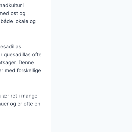
madkultur i
 med ost og
t både lokale og
esadillas
r quesadillas ofte
øntsager. Denne
r med forskellige
ulær ret i mange
uer og er ofte en