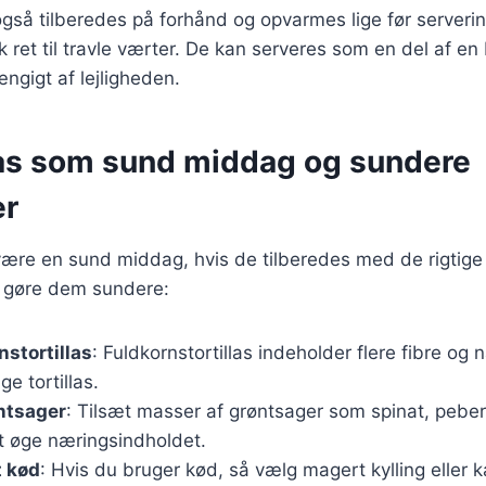
gså tilberedes på forhånd og opvarmes lige før servering
k ret til travle værter. De kan serveres som en del af en
ngigt af lejligheden.
as som sund middag og sundere
er
ære en sund middag, hvis de tilberedes med de rigtige 
at gøre dem sundere:
nstortillas
: Fuldkornstortillas indeholder flere fibre og 
e tortillas.
ntsager
: Tilsæt masser af grøntsager som spinat, peber
t øge næringsindholdet.
 kød
: Hvis du bruger kød, så vælg magert kylling eller k