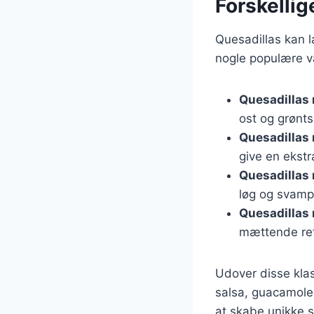
Forskellig
Quesadillas kan l
nogle populære va
Quesadillas 
ost og grønts
Quesadillas
give en ekst
Quesadillas
løg og svamp
Quesadillas
mættende re
Udover disse kla
salsa, guacamole 
at skabe unikke 