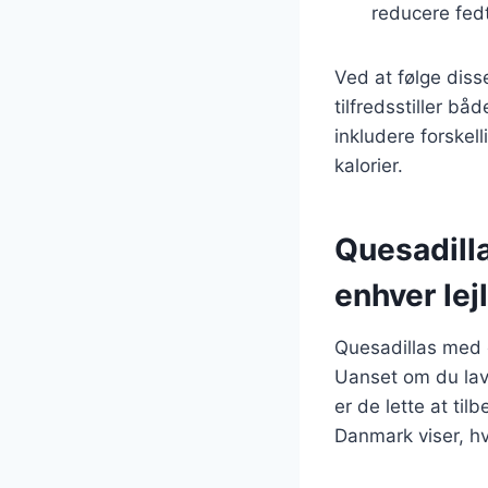
reducere fed
Ved at følge dis
tilfredsstiller b
inkludere forskell
kalorier.
Quesadilla
enhver lej
Quesadillas med os
Uanset om du lave
er de lette at til
Danmark viser, h