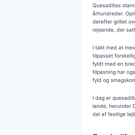
Quesadillas stamm
århundreder. Opri
derefter grillet 
rejsende, der sa
I takt med at mex
tilpasset forskel
fyldt med en bred
tilpasning har og
fyld og smagskom
I dag er quesadi
lande, herunder 
del af festlige le