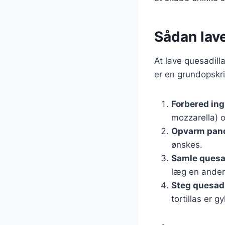
Sådan lav
At lave quesadill
er en grundopskri
Forbered in
mozzarella) og
Opvarm pan
ønskes.
Samle quesa
læg en anden 
Steg quesad
tortillas er g