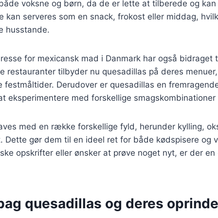
 både voksne og børn, da de er lette at tilberede og ka
 De kan serveres som en snack, frokost eller middag, hvilk
ge husstande.
resse for mexicansk mad i Danmark har også bidraget ti
e restauranter tilbyder nu quesadillas på deres menuer,
e festmåltider. Derudover er quesadillas en fremragend
at eksperimentere med forskellige smagskombinationer 
aves med en række forskellige fyld, herunder kylling, o
. Dette gør dem til en ideel ret for både kødspisere og 
iske opskrifter eller ønsker at prøve noget nyt, er der en
bag quesadillas og deres oprinde