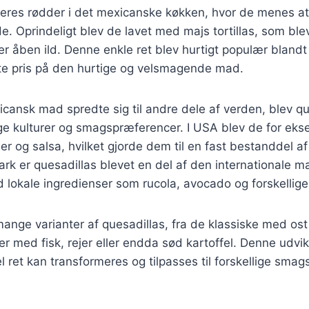
deres rødder i det mexicanske køkken, hvor de menes at
e. Oprindeligt blev de lavet med majs tortillas, som ble
over åben ild. Denne enkle ret blev hurtigt populær bland
tte pris på den hurtige og velsmagende mad.
icansk mad spredte sig til andre dele af verden, blev qu
lige kulturer og smagspræferencer. I USA blev de for eks
er og salsa, hvilket gjorde dem til en fast bestanddel a
rk er quesadillas blevet en del af den internationale 
 lokale ingredienser som rucola, avocado og forskellige
mange varianter af quesadillas, fra de klassiske med ost 
r med fisk, rejer eller endda sød kartoffel. Denne udvikl
 ret kan transformeres og tilpasses til forskellige smags