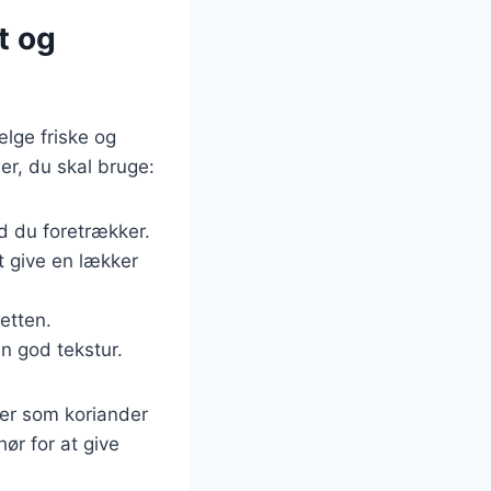
t og
lge friske og
r, du skal bruge:
ad du foretrækker.
at give en lækker
retten.
n god tekstur.
ter som koriander
ør for at give