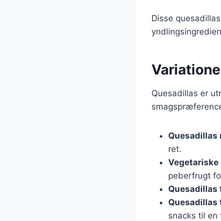
Disse quesadillas
yndlingsingredien
Variatione
Quesadillas er utr
smagspræferencer
Quesadillas 
ret.
Vegetariske 
peberfrugt f
Quesadillas 
Quesadillas t
snacks til en 