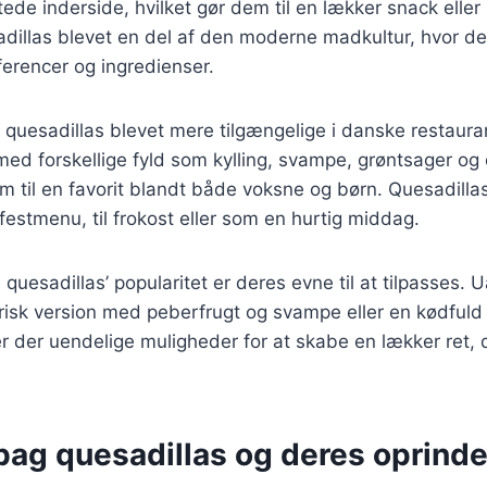
ede inderside, hvilket gør dem til en lækker snack eller 
illas blevet en del af den moderne madkultur, hvor de 
erencer og ingredienser.
r quesadillas blevet mere tilgængelige i danske restaura
med forskellige fyld som kylling, svampe, grøntsager og
m til en favorit blandt både voksne og børn. Quesadilla
festmenu, til frokost eller som en hurtig middag.
l quesadillas’ popularitet er deres evne til at tilpasses
risk version med peberfrugt og svampe eller en kødfuld
r der uendelige muligheder for at skabe en lækker ret, d
bag quesadillas og deres oprinde