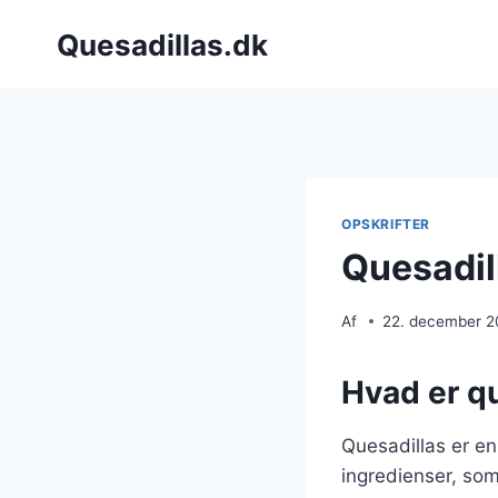
Fortsæt
Quesadillas.dk
til
indhold
OPSKRIFTER
Quesadil
Af
22. december 
Hvad er qu
Quesadillas er en
ingredienser, som