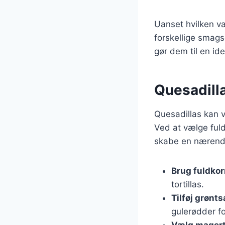
Uanset hvilken va
forskellige smagso
gør dem til en ide
Quesadill
Quesadillas kan v
Ved at vælge ful
skabe en nærende 
Brug fuldkor
tortillas.
Tilføj grønt
gulerødder fo
Vælg magert