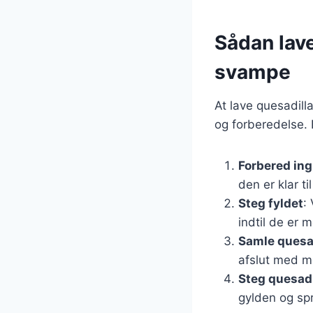
Sådan lav
svampe
At lave quesadill
og forberedelse. F
Forbered in
den er klar ti
Steg fyldet
:
indtil de er 
Samle quesa
afslut med me
Steg quesadi
gylden og spr