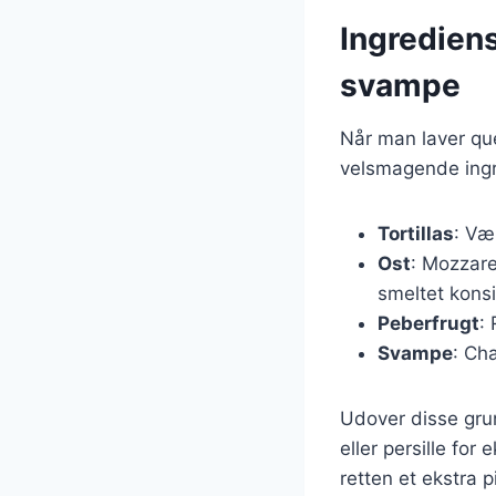
Ingrediens
svampe
Når man laver que
velsmagende ingr
Tortillas
: Væ
Ost
: Mozzare
smeltet konsi
Peberfrugt
: 
Svampe
: Ch
Udover disse gru
eller persille fo
retten et ekstra pi