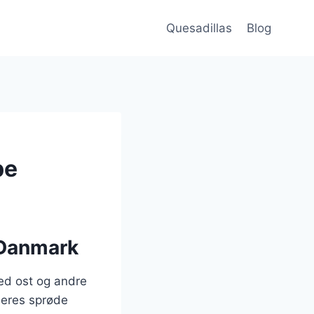
Quesadillas
Blog
pe
 Danmark
med ost og andre
 deres sprøde