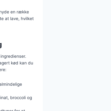
t nyde en række
e at lave, hvilket
g
ingredienser.
magert kød kan du
ere:
 almindelige
nat, broccoli og
ødtyper for at