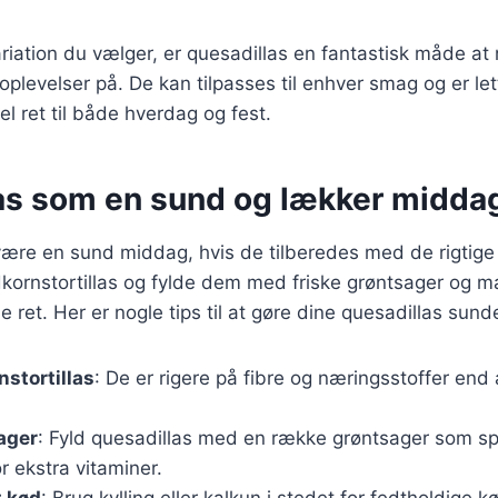
riation du vælger, er quesadillas en fantastisk måde a
plevelser på. De kan tilpasses til enhver smag og er lett
el ret til både hverdag og fest.
as som en sund og lækker midda
ære en sund middag, hvis de tilberedes med de rigtige 
dkornstortillas og fylde dem med friske grøntsager og 
ret. Her er nogle tips til at gøre dine quesadillas sund
nstortillas
: De er rigere på fibre og næringsstoffer end
sager
: Fyld quesadillas med en række grøntsager som spi
r ekstra vitaminer.
 kød
: Brug kylling eller kalkun i stedet for fedtholdige k