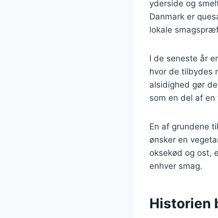
yderside og smelt
Danmark er quesad
lokale smagspræf
I de seneste år e
hvor de tilbydes 
alsidighed gør de
som en del af en 
En af grundene ti
ønsker en vegeta
oksekød og ost, e
enhver smag.
Historien 