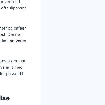
hovedret. I
ofte tilpasses
nter og caféer,
 ost. Denne
s kan serveres
. Uanset om man
 variant med
er passer til
lse