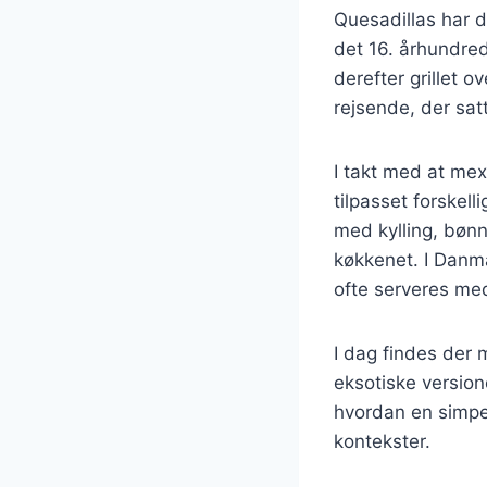
Quesadillas har 
det 16. århundred
derefter grillet 
rejsende, der sa
I takt med at mex
tilpasset forskel
med kylling, bønn
køkkenet. I Danma
ofte serveres med
I dag findes der 
eksotiske versione
hvordan en simpel
kontekster.