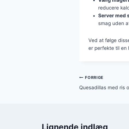
reducere kalo
Server med 
smag uden at 
Ved at følge dis
er perfekte til 
Indlægsnavi
FORRIGE
Quesadillas med ris 
Lignende indlæg