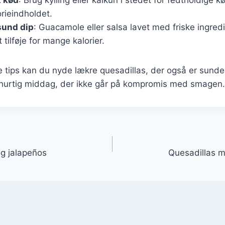
rieindholdet.
sund dip
: Guacamole eller salsa lavet med friske ingredi
tilføje for mange kalorier.
se tips kan du nyde lækre quesadillas, der også er sun
en hurtig middag, der ikke går på kompromis med smagen.
gation
og jalapeños
Quesadillas 