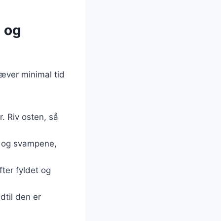
 og
æver minimal tid
. Riv osten, så
e og svampene,
fter fyldet og
dtil den er