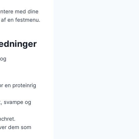
mentere med dine
l af en festmenu.
nledninger
 og
or en proteinrig
t, svampe og
chret.
erver dem som