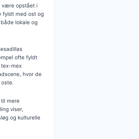
 være opstået i
v fyldt med ost og
t både lokale og
esadillas
empel ofte fyldt
f tex-mex
madscene, hvor de
 oste.
til mere
ing viser,
løg og kulturelle