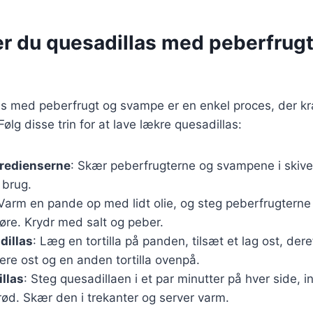
er du quesadillas med peberfrugt
as med peberfrugt og svampe er en enkel proces, der kr
ølg disse trin for at lave lækre quesadillas:
gredienserne
: Skær peberfrugterne og svampene i skiver
l brug.
 Varm en pande op med lidt olie, og steg peberfrugtern
møre. Krydr med salt og peber.
dillas
: Læg en tortilla på panden, tilsæt et lag ost, dere
re ost og en anden tortilla ovenpå.
llas
: Steg quesadillaen i et par minutter på hver side, in
ød. Skær den i trekanter og server varm.