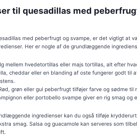
er til quesadillas med peberfrug
sadillas med peberfrugt og svampe, er det vigtigt at væ
edienser. Her er nogle af de grundlæggende ingrediense
lg mellem hvedetortillas eller majs tortillas, alt efter hv
lla, cheddar eller en blanding af oste fungerer godt til 
stens.
Rød, grøn eller gul peberfrugt tilføjer farve og sødme til 
ampignon eller portobello svampe giver en rig smag og e
ndlæggende ingredienser kan du også tilføje krydderur
r ekstra smag. Salsa og guacamole kan serveres som tilbeh
ft.