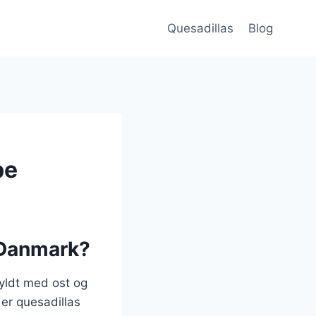
Quesadillas
Blog
pe
i Danmark?
fyldt med ost og
 er quesadillas