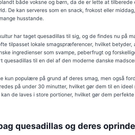
 blandt både voksne og børn, da de er lette at tilberede 
yld. De kan serveres som en snack, frokost eller middag
 i mange husstande.
tur har taget quesadillas til sig, og de findes nu på m
ofte tilpasset lokale smagspræferencer, hvilket betyder,
nske ingredienser som svampe, peberfrugt og forskellig
ort quesadillas til en del af den moderne danske madsce
ke kun populære på grund af deres smag, men også fordi
redes på under 30 minutter, hvilket gør dem til en ideel r
kan de laves i store portioner, hvilket gør dem perfekte t
bag quesadillas og deres oprinde