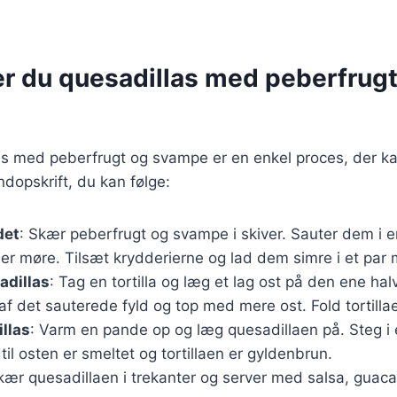
er du quesadillas med peberfrugt
as med peberfrugt og svampe er en enkel proces, der ka
ndopskrift, du kan følge:
det
: Skær peberfrugt og svampe i skiver. Sauter dem i 
de er møre. Tilsæt krydderierne og lad dem simre i et par 
adillas
: Tag en tortilla og læg et lag ost på den ene hal
af det sauterede fyld og top med mere ost. Fold tortilla
llas
: Varm en pande op og læg quesadillaen på. Steg i 
dtil osten er smeltet og tortillaen er gyldenbrun.
kær quesadillaen i trekanter og server med salsa, guac