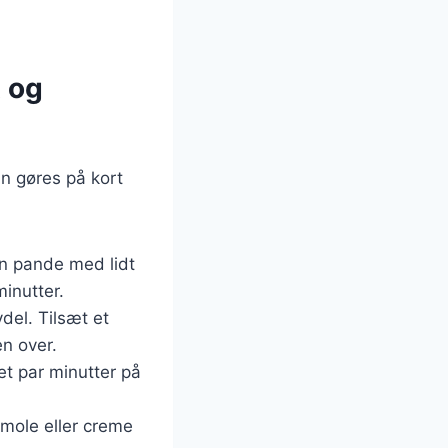
 og
n gøres på kort
en pande med lidt
minutter.
vdel. Tilsæt et
en over.
et par minutter på
amole eller creme