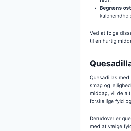
Begræns os
kalorieindhol
Ved at følge diss
til en hurtig mid
Quesadilla
Quesadillas med p
smag og lejlighed
middag, vil de al
forskellige fyld o
Derudover er que
med at vælge fyl