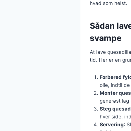
hvad som helst.
Sådan lav
svampe
At lave quesadill
tid. Her er en gru
Forbered fyl
olie, indtil 
Monter ques
generøst lag 
Steg quesadi
hver side, in
Servering
: S