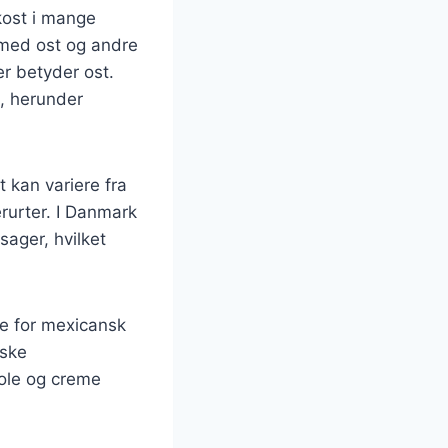
kost i mange
t med ost og andre
r betyder ost.
e, herunder
t kan variere fra
rurter. I Danmark
sager, hvilket
se for mexicansk
nske
mole og creme