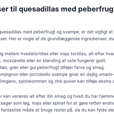
er til quesadillas med peberfrug
quesadillas med peberfrugt og svampe, er det vigtigt at
nser. Her er nogle af de grundlæggende ingredienser, du
lg mellem hvedetortillas eller majs tortillas, alt efter hv
, mozzarella eller en blanding af oste fungerer godt.
 Rød, grøn eller gul peberfrugt tilføjer farve og smag.
ampignon eller portobello svampe giver en dejlig umam
Oregano, spidskommen og chili pulver kan tilføje ekstra
r kan varieres alt efter din smag og hvad du har hjemm
ntsager som løg, majs eller spinat for at gøre retten en
n fantastisk måde at bruge rester på, da du kan fylde