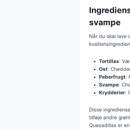
Ingrediens
svampe
Når du skal lave 
kvalitetsingredie
Tortillas
: Væ
Ost
: Cheddar
Peberfrugt
:
Svampe
: Ch
Krydderier
: 
Disse ingrediense
tilføje andre grø
Quesadillas er e