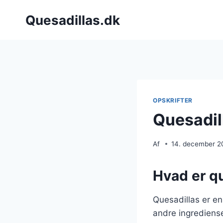
Fortsæt
Quesadillas.dk
til
indhold
OPSKRIFTER
Quesadil
Af
14. december 2
Hvad er qu
Quesadillas er en
andre ingrediense