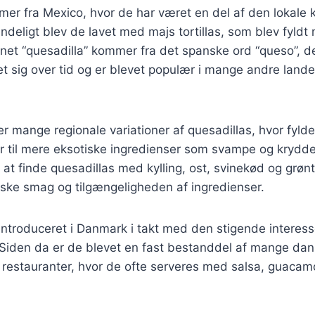
er fra Mexico, hvor de har været en del af den lokale 
ndeligt blev de lavet med majs tortillas, som blev fyld
net “quesadilla” kommer fra det spanske ord “queso”, de
et sig over tid og er blevet populær i mange andre land
er mange regionale variationer af quesadillas, hvor fylde
r til mere eksotiske ingredienser som svampe og krydde
 at finde quesadillas med kylling, ost, svinekød og grønt
nske smag og tilgængeligheden af ingredienser.
introduceret i Danmark i takt med den stigende interes
 Siden da er de blevet en fast bestanddel af mange da
 restauranter, hvor de ofte serveres med salsa, guaca