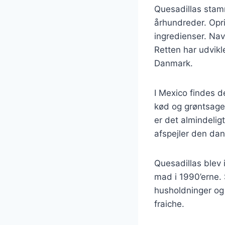
Quesadillas stamm
århundreder. Opri
ingredienser. Nav
Retten har udvikl
Danmark.
I Mexico findes d
kød og grøntsage
er det almindeligt
afspejler den da
Quesadillas blev 
mad i 1990’erne.
husholdninger og
fraiche.