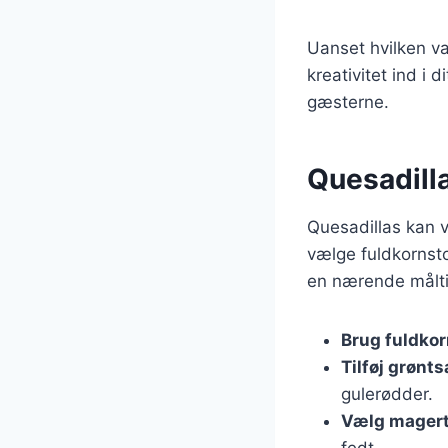
Uanset hvilken va
kreativitet ind i 
gæsterne.
Quesadill
Quesadillas kan v
vælge fuldkornst
en nærende måltid
Brug fuldkor
Tilføj grønt
gulerødder.
Vælg magert
fedt.