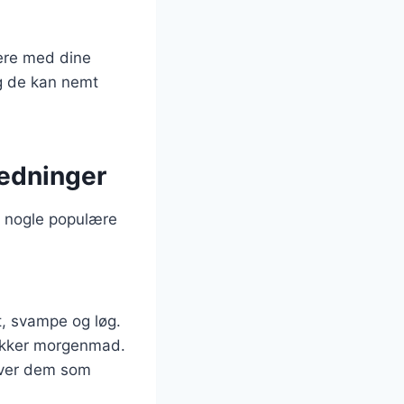
tere med dine
og de kan nemt
nledninger
er nogle populære
t, svampe og løg.
ækker morgenmad.
erver dem som