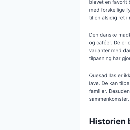
blevet en favorit
med forskellige f
til en alsidig ret
Den danske madkul
og caféer. De er 
varianter med da
tilpasning har gj
Quesadillas er ik
lave. De kan tilbe
familier. Desuden 
sammenkomster.
Historien 