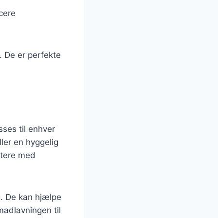
ucere
. De er perfekte
sses til enhver
ller en hyggelig
ntere med
.
g. De kan hjælpe
adlavningen til