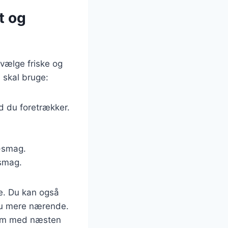
t og
 vælge friske og
 skal bruge:
ad du foretrækker.
i-smag.
 smag.
e. Du kan også
dnu mere nærende.
 dem med næsten