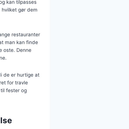
og kan tilpasses
, hvilket gør dem
ange restauranter
 at man kan finde
e oste. Denne
ne.
 de er hurtige at
et for travle
il fester og
lse