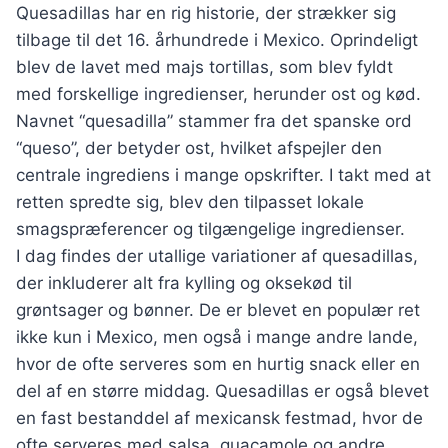
Quesadillas har en rig historie, der strækker sig
tilbage til det 16. århundrede i Mexico. Oprindeligt
blev de lavet med majs tortillas, som blev fyldt
med forskellige ingredienser, herunder ost og kød.
Navnet “quesadilla” stammer fra det spanske ord
“queso”, der betyder ost, hvilket afspejler den
centrale ingrediens i mange opskrifter. I takt med at
retten spredte sig, blev den tilpasset lokale
smagspræferencer og tilgængelige ingredienser.
I dag findes der utallige variationer af quesadillas,
der inkluderer alt fra kylling og oksekød til
grøntsager og bønner. De er blevet en populær ret
ikke kun i Mexico, men også i mange andre lande,
hvor de ofte serveres som en hurtig snack eller en
del af en større middag. Quesadillas er også blevet
en fast bestanddel af mexicansk festmad, hvor de
ofte serveres med salsa, guacamole og andre