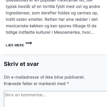
typisk består af en tortilla fyldt med ost og andre
ingredienser, som derefter foldes og varmes op,
indtil osten smelter. Retten har sine rødder i det
mexicanske køkken og kan spores tilbage til de
tidlige indfødte kulturer i Mesoamerika, hvor…
QUESADILLAS
LÆS MERE
MED
SØD
KARTOFFEL
OG
Skriv et svar
LIME
Din e-mailadresse vil ikke blive publiceret.
Krævede felter er markeret med
*