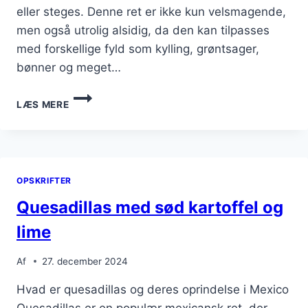
eller steges. Denne ret er ikke kun velsmagende,
men også utrolig alsidig, da den kan tilpasses
med forskellige fyld som kylling, grøntsager,
bønner og meget…
QUESADILLAS
LÆS MERE
MED
KYLLING
OG
OST
OPSKRIFTER
Quesadillas med sød kartoffel og
lime
Af
27. december 2024
Hvad er quesadillas og deres oprindelse i Mexico
Quesadillas er en populær mexicansk ret, der