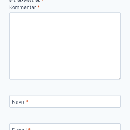
er markeret med
*
Kommentar
*
Navn
*
E-mail
*