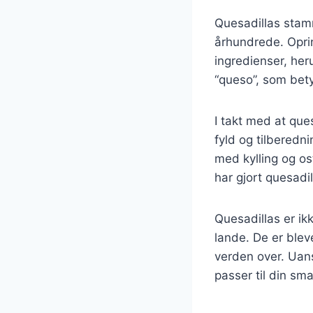
Quesadillas stamme
århundrede. Oprin
ingredienser, he
“queso”, som betyd
I takt med at que
fyld og tilberedni
med kylling og os
har gjort quesadi
Quesadillas er i
lande. De er blev
verden over. Uans
passer til din sm