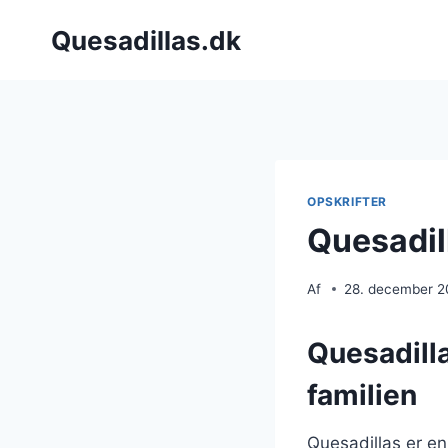
Fortsæt
Quesadillas.dk
til
indhold
OPSKRIFTER
Quesadill
Af
28. december 
Quesadilla
familien
Quesadillas er en 