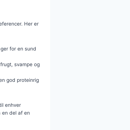
æferencer. Her er
ager for en sund
rfrugt, svampe og
en god proteinrig
til enhver
 en del af en