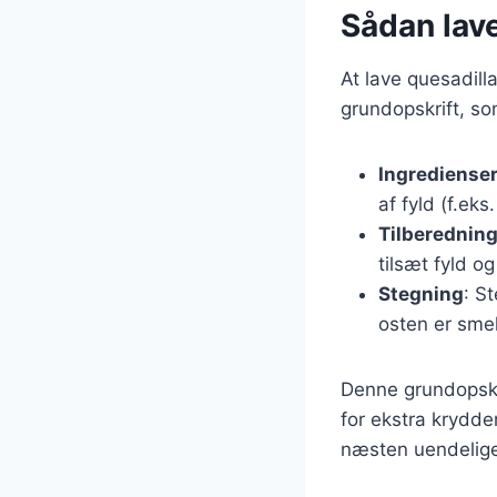
Sådan lave
At lave quesadill
grundopskrift, so
Ingrediense
af fyld (f.eks
Tilberednin
tilsæt fyld o
Stegning
: S
osten er smel
Denne grundopskr
for ekstra krydde
næsten uendelig