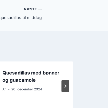
NÆSTE
 quesadillas til middag
Quesadillas med bønner
Quesad
og guacamole
aubergi
for veg
Af
20. december 2024
Af
19. 