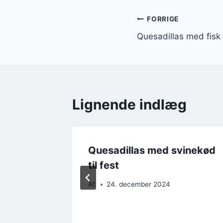
Indlægsnavi
FORRIGE
Quesadillas med fisk
Lignende indlæg
llas
Quesadillas med svinekød
 dip
til fest
Af
24. december 2024