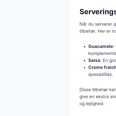
Serverings
Når du serverer q
tilbehør. Her er 
Guacamole
:
komplementer
Salsa
: En go
Creme fraic
quesadillas.
Disse tilbehør kan
give en ekstra sm
og lejlighed.