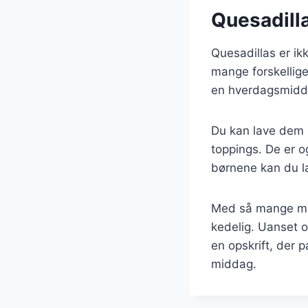
Quesadillas
Quesadillas er ikk
mange forskellige
en hverdagsmidda
Du kan lave dem i
toppings. De er o
børnene kan du l
Med så mange muli
kedelig. Uanset o
en opskrift, der p
middag.