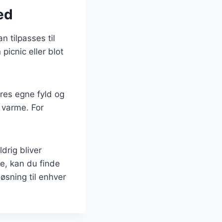
hed
n tilpasses til
picnic eller blot
eres egne fyld og
 varme. For
drig bliver
e, kan du finde
løsning til enhver