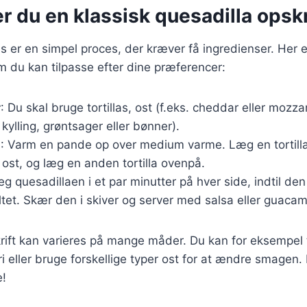
r du en klassisk quesadilla opskr
as er en simpel proces, der kræver få ingredienser. Her 
m du kan tilpasse efter dine præferencer:
r
: Du skal bruge tortillas, ost (f.eks. cheddar eller mozzar
. kylling, grøntsager eller bønner).
g
: Varm en pande op over medium varme. Læg en tortill
g ost, og læg en anden tortilla ovenpå.
teg quesadillaen i et par minutter på hver side, indtil de
tet. Skær den i skiver og server med salsa eller guacam
ift kan varieres på mange måder. Du kan for eksempel t
ri eller bruge forskellige typer ost for at ændre smagen
e!