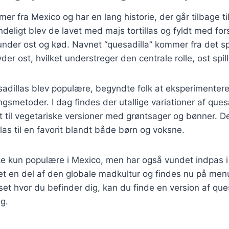
r fra Mexico og har en lang historie, der går tilbage til
deligt blev de lavet med majs tortillas og fyldt med fors
runder ost og kød. Navnet “quesadilla” kommer fra det 
er ost, hvilket understreger den centrale rolle, ost spille
sadillas blev populære, begyndte folk at eksperimentere
ngsmetoder. I dag findes der utallige variationer af ques
t til vegetariske versioner med grøntsager og bønner. D
llas til en favorit blandt både børn og voksne.
kke kun populære i Mexico, men har også vundet indpas
et en del af den globale madkultur og findes nu på menu
et hvor du befinder dig, kan du finde en version af ques
ag.