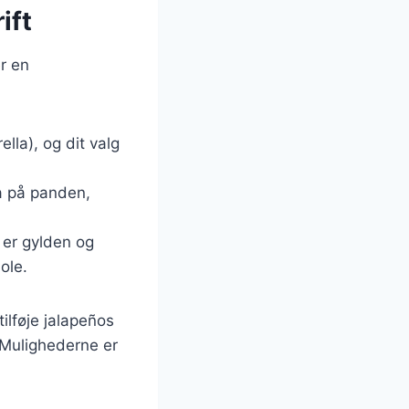
ift
er en
ella), og dit valg
a på panden,
n er gylden og
ole.
ilføje jalapeños
. Mulighederne er