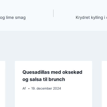
gation
 og lime smag
Krydret kylling i
Quesadillas med oksekød
og salsa til brunch
Af
19. december 2024