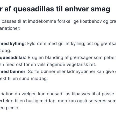
r af quesadillas til enhver smag
ilpasses til at imødekomme forskellige kostbehov og pr
riationer:
med kylling
: Fyld dem med grillet kylling, ost og grønts
ddag.
quesadillas
: Brug en blanding af grøntsager som pebe
n med ost for en velsmagende vegetarisk ret.
 med bønner
: Sorte bønner eller kidneybønner kan give 
fekt til en sund middag.
iation du vælger, kan quesadillas tilpasses til at passe 
perfekte til en hurtig middag, men kan også serveres som
en picnic.