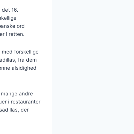
 det 16.
kellige
spanske ord
r i retten.
 med forskellige
adillas, fra dem
enne alsidighed
 i mange andre
er i restauranter
adillas, der