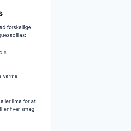
s
d forskellige
quesadillas:
ole
de varme
eller lime for at
til enhver smag