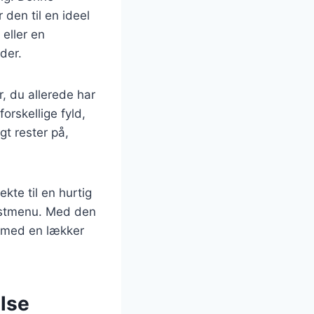
 den til en ideel
 eller en
der.
, du allerede har
orskellige fyld,
t rester på,
kte til en hurtig
festmenu. Med den
e med en lækker
lse