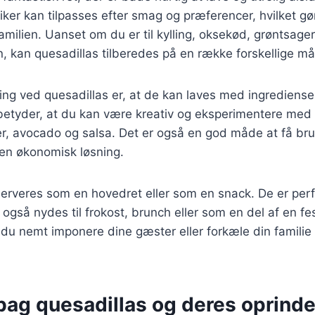
ker kan tilpasses efter smag og præferencer, hvilket gør
amilien. Uanset om du er til kylling, oksekød, grøntsager
n, kan quesadillas tilberedes på en række forskellige må
ing ved quesadillas er, at de kan laves med ingredienser
 betyder, at du kan være kreativ og eksperimentere med f
, avocado og salsa. Det er også en god måde at få brug
l en økonomisk løsning.
erveres som en hovedret eller som en snack. De er perfe
også nydes til frokost, brunch eller som en del af en 
n du nemt imponere dine gæster eller forkæle din famili
bag quesadillas og deres oprinde