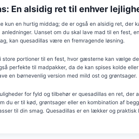
: En alsidig ret til enhver lejlig
e kun en hurtig middag; de er også en alsidig ret, der ka
 anledninger. Uanset om du skal lave mad til en fest, en 
g, kan quesadillas være en fremragende løsning.
 store portioner til en fest, hvor gæsterne kan vælge d
gså perfekte til madpakker, da de kan spises kolde eller
ave en børnevenlig version med mild ost og grøntsager.
gheder for fyld og tilbehør er quesadillas en ret, der al
m du er til kød, grøntsager eller en kombination af begg
asser til din smag. Quesadillas er en lækker og praktisk 