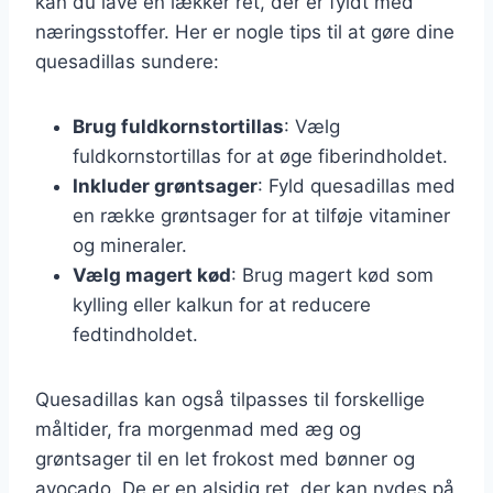
kan du lave en lækker ret, der er fyldt med
næringsstoffer. Her er nogle tips til at gøre dine
quesadillas sundere:
Brug fuldkornstortillas
: Vælg
fuldkornstortillas for at øge fiberindholdet.
Inkluder grøntsager
: Fyld quesadillas med
en række grøntsager for at tilføje vitaminer
og mineraler.
Vælg magert kød
: Brug magert kød som
kylling eller kalkun for at reducere
fedtindholdet.
Quesadillas kan også tilpasses til forskellige
måltider, fra morgenmad med æg og
grøntsager til en let frokost med bønner og
avocado. De er en alsidig ret, der kan nydes på