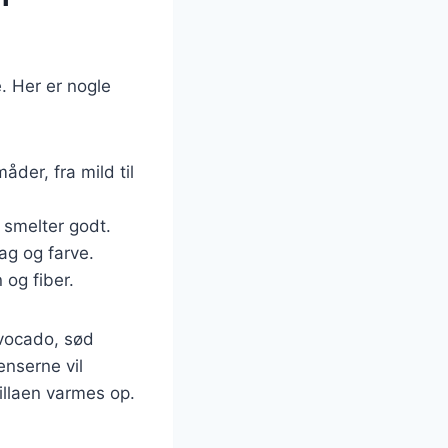
. Her er nogle
åder, fra mild til
 smelter godt.
ag og farve.
 og fiber.
vocado, sød
enserne vil
llaen varmes op.