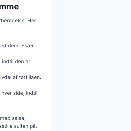
jemme
rberedelse. Her
ered dem. Skær
 indtil den er
vdel af tortillaen.
hver side, indtil
 med salsa,
stille sulten på.