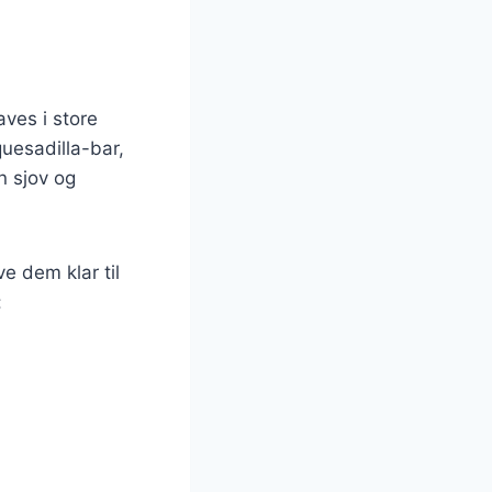
aves i store
uesadilla-bar,
n sjov og
e dem klar til
: