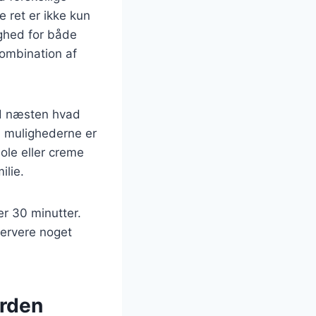
e ret er ikke kun
ighed for både
kombination af
ed næsten hvad
r, mulighederne er
ole eller creme
ilie.
r 30 minutter.
servere noget
erden