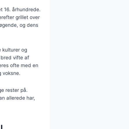
t 16. århundrede.
efter grillet over
esøgende, og dens
e kulturer og
bred vifte af
veres ofte med en
g voksne.
e rester på.
n allerede har,
l