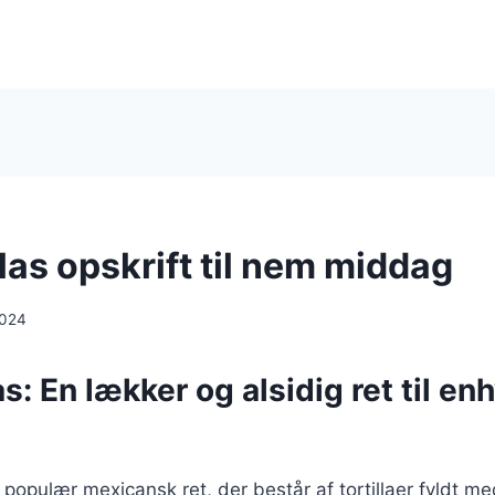
las opskrift til nem middag
2024
s: En lækker og alsidig ret til en
 populær mexicansk ret, der består af tortillaer fyldt me