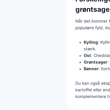
grøntsage
Når det kommer ti
populære fyld, du
Kylling
: Kyll
stærk.
Ost
: Cheddar
Grøntsager
:
Bønner
: Sort
Du kan også eks
kartoffel eller e
komplementere hi