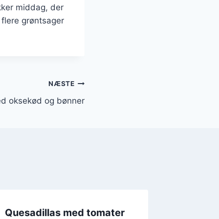
kker middag, der
 flere grøntsager
NÆSTE
ed oksekød og bønner
Quesadillas med tomater
Saftige