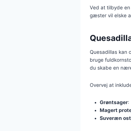
Ved at tilbyde en
gæster vil elske
Quesadill
Quesadillas kan 
bruge fuldkornst
du skabe en næren
Overvej at inklud
Grøntsager
:
Magert prot
Suveræn ost