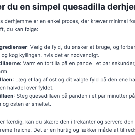
er du en simpel quesadilla derh
as derhjemme er en enkel proces, der kræver minimal fo
ft, du kan følge:
ngredienser
: Vælg de fyld, du ønsker at bruge, og forb
og kog kyllingen, hvis det er nødvendigt.
tillaerne
: Varm en tortilla på en pande i et par sekunder,
arm.
llaen
: Læg et lag af ost og dit valgte fyld på den ene hal
n halvdel over fyldet.
illaen
: Steg quesadillaen på panden i et par minutter på 
 og osten er smeltet.
er færdig, kan du skære den i trekanter og servere den
reme fraiche. Det er en hurtig og lækker måde at tilfreds