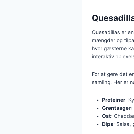
Quesadilla
Quesadillas er en
mængder og tilpa
hvor gæsterne kan
interaktiv oplevel
For at gøre det e
samling. Her er no
Proteiner
: K
Grøntsager
:
Ost
: Cheddar
Dips
: Salsa,