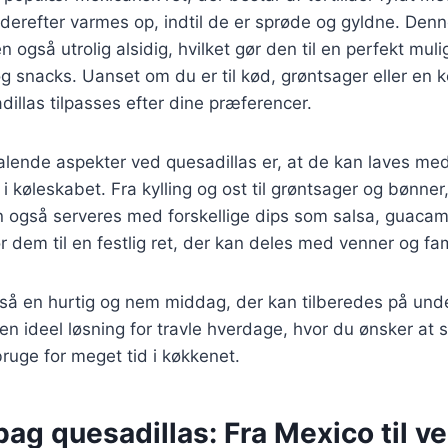
 derefter varmes op, indtil de er sprøde og gyldne. Denn
også utrolig alsidig, hvilket gør den til en perfekt mul
g snacks. Uanset om du er til kød, grøntsager eller en 
illas tilpasses efter dine præferencer.
talende aspekter ved quesadillas er, at de kan laves m
 i køleskabet. Fra kylling og ost til grøntsager og bønne
n også serveres med forskellige dips som salsa, guacam
ør dem til en festlig ret, der kan deles med venner og fam
så en hurtig og nem middag, der kan tilberedes på unde
 en ideel løsning for travle hverdage, hvor du ønsker at 
ruge for meget tid i køkkenet.
bag quesadillas: Fra Mexico til v