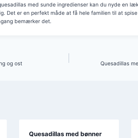
 quesadillas med sunde ingredienser kan du nyde en læ
g. Det er en perfekt måde at få hele familien til at spise
ngang bemærker det.
gation
ng og ost
Quesadillas m
Quesadillas med bønner