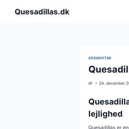
Fortsæt
Quesadillas.dk
til
indhold
OPSKRIFTER
Quesadil
Af
24. december 
Quesadilla
lejlighed
Quesadillas er en