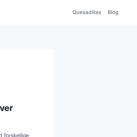
Quesadillas
Blog
hver
d forskellige