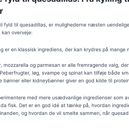
r
l fyld til quesadillas, er mulighederne næsten uendelige
 kan overveje:
ing er en klassisk ingrediens, der kan krydres på mange m
, mozzarella og parmesan er alle fremragende valg, der
 Peberfrugter, løg, svampe og spinat kan tilføje både sm
e bønner eller kidneybønner giver en god kilde til protein
perimentere med mere usædvanlige ingredienser som a
ndda fisk. Det er en god idé at tænke på, hvordan ingredi
nanden, og hvordan de vil smelte sammen, når quesadi