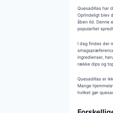
Quesadillas har 
Oprindeligt blev d
åben ild. Denne 
popularitet spredt
I dag findes der m
smagspræferencer.
ingredienser, her
række dips og top
Quesadillas er ik
Mange hjemmelaved
hvilket gør ques
Forskellige