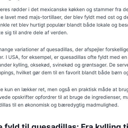
deres rødder i det mexicanske køkken og stammer fra de
e lavet med majs-tortillaer, der blev fyldt med ost og der
enkle ret blev hurtigt populær blandt både lokale og b
e sig til andre dele af verden.
ange variationer af quesadillas, der afspejler forskellig
 I USA, for eksempel, er quesadillas ofte fyldt med en 
under kylling, oksekød, svinekød og grøntsager. De ser
pings, hvilket gør dem til en favorit blandt både børn o
ke kun en lækker ret, men også en praktisk måde at brug
e opskrifter opfordrer til at bruge de ingredienser, ma
adillas til en økonomisk og bæredygtig madmulighed.
 fyld til quesadillas: Fra kylling ti