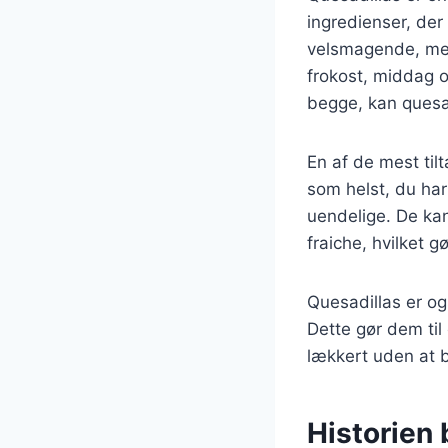
ingredienser, der
velsmagende, men 
frokost, middag o
begge, kan quesad
En af de mest til
som helst, du har
uendelige. De ka
fraiche, hvilket g
Quesadillas er og
Dette gør dem til
lækkert uden at b
Historien 