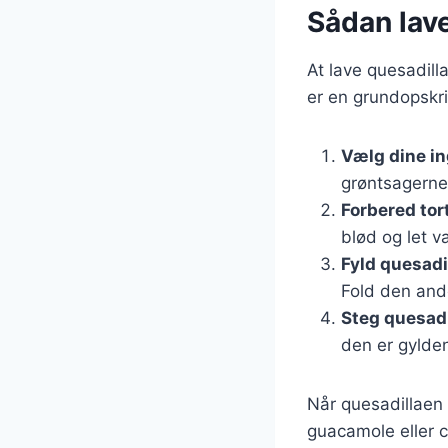
Sådan lav
At lave quesadill
er en grundopskri
Vælg dine i
grøntsagerne 
Forbered tor
blød og let v
Fyld quesadi
Fold den ande
Steg quesad
den er gylden
Når quesadillaen 
guacamole eller c