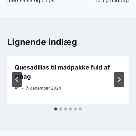
med salsa og chips
hurtig middag
Lignende indlæg
Quesadillas til madpakke fuld af
smag
Af
7. december 2024