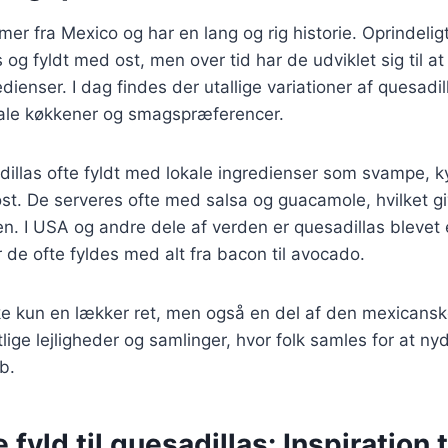
er fra Mexico og har en lang og rig historie. Oprindeligt
 og fyldt med ost, men over tid har de udviklet sig til at
edienser. I dag findes der utallige variationer af quesadil
onale køkkener og smagspræferencer.
dillas ofte fyldt med lokale ingredienser som svampe, kyl
 ost. De serveres ofte med salsa og guacamole, hvilket g
ten. I USA og andre dele af verden er quesadillas blevet
r de ofte fyldes med alt fra bacon til avocado.
ke kun en lækker ret, men også en del af den mexicanske
stlige lejligheder og samlinger, hvor folk samles for at n
b.
 fyld til quesadillas: Inspiration 