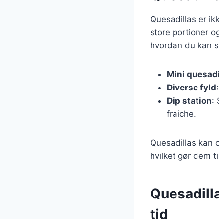
Quesadillas er ikk
store portioner og
hvordan du kan se
Mini quesadi
Diverse fyld
Dip station
:
fraiche.
Quesadillas kan og
hvilket gør dem ti
Quesadilla
tid