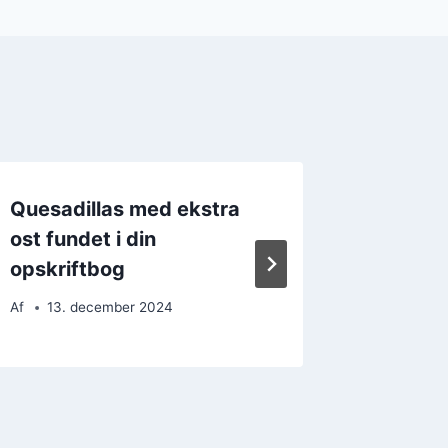
Quesadillas med ekstra
Quesadi
ost fundet i din
kylling
opskriftbog
Af
27. 
Af
13. december 2024