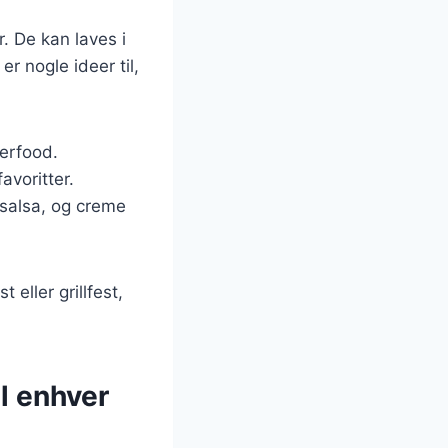
r. De kan laves i
r nogle ideer til,
gerfood.
avoritter.
 salsa, og creme
eller grillfest,
l enhver