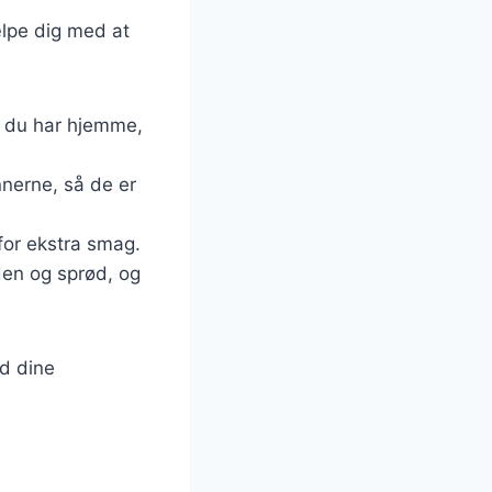
ælpe dig med at
d du har hjemme,
nnerne, så de er
 for ekstra smag.
den og sprød, og
ed dine