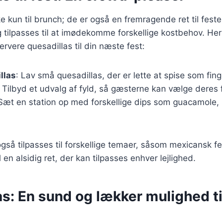
e kun til brunch; de er også en fremragende ret til feste
 tilpasses til at imødekomme forskellige kostbehov. Her e
rvere quesadillas til din næste fest:
llas
: Lav små quesadillas, der er lette at spise som fin
: Tilbyd et udvalg af fyld, så gæsterne kan vælge deres f
 Sæt en station op med forskellige dips som guacamole,
så tilpasses til forskellige temaer, såsom mexicansk fest 
l en alsidig ret, der kan tilpasses enhver lejlighed.
s: En sund og lækker mulighed ti