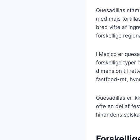
Quesadillas stamm
med majs tortillas
bred vifte af ingr
forskellige regi
I Mexico er quesa
forskellige typer
dimension til ret
fastfood-ret, hvo
Quesadillas er ik
ofte en del af fe
hinandens selska
Forskellige