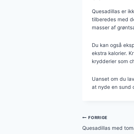
Quesadillas er i
tilberedes med de
masser af grønts
Du kan også ekspe
ekstra kalorier. 
krydderier som chi
Uanset om du lave
at nyde en sund o
Indlægsnavi
FORRIGE
Quesadillas med tom