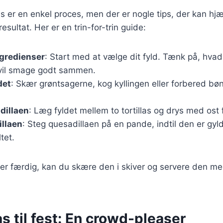
as er en enkel proces, men der er nogle tips, der kan hj
sultat. Her er en trin-for-trin guide:
ngredienser
: Start med at vælge dit fyld. Tænk på, hva
vil smage godt sammen.
det
: Skær grøntsagerne, kog kyllingen eller forbered bø
dillaen
: Læg fyldet mellem to tortillas og drys med ost
illaen
: Steg quesadillaen på en pande, indtil den er gyl
tet.
 er færdig, kan du skære den i skiver og servere den m
s til fest: En crowd-pleaser