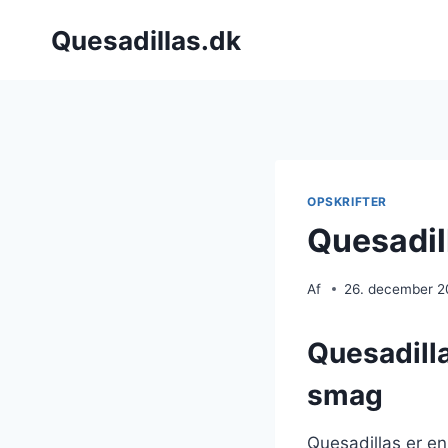
Fortsæt
Quesadillas.dk
til
indhold
OPSKRIFTER
Quesadil
Af
26. december 
Quesadill
smag
Quesadillas er en