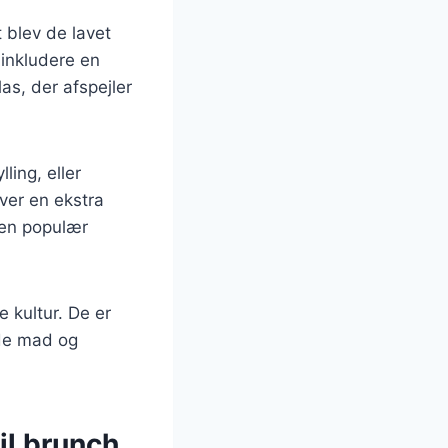
 blev de lavet
 inkludere en
las, der afspejler
ling, eller
iver en ekstra
 en populær
 kultur. De er
yde mad og
til brunch