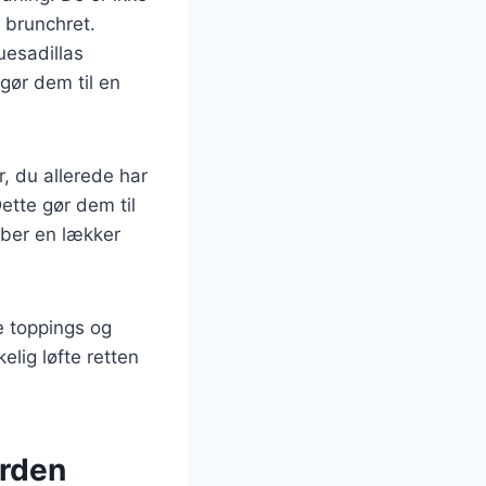
l brunchret.
uesadillas
 gør dem til en
, du allerede har
Dette gør dem til
aber en lækker
e toppings og
elig løfte retten
erden