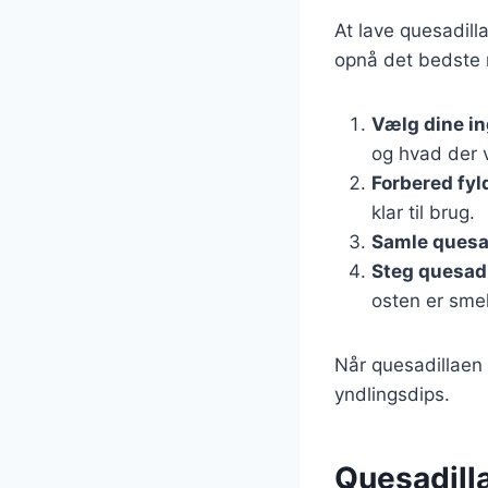
At lave quesadill
opnå det bedste re
Vælg dine i
og hvad der 
Forbered fyl
klar til brug.
Samle quesa
Steg quesad
osten er smel
Når quesadillaen
yndlingsdips.
Quesadilla