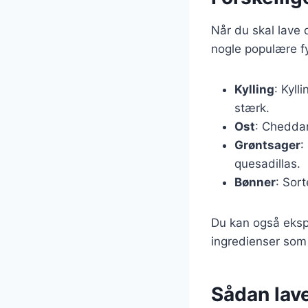
Når du skal lave 
nogle populære fy
Kylling
: Kyll
stærk.
Ost
: Cheddar
Grøntsager
:
quesadillas.
Bønner
: Sor
Du kan også eksp
ingredienser som 
Sådan lave