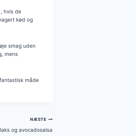
, hvis de
 magert kød og
lføje smag uden
ag, mens
 fantastisk måde
NÆSTE
laks og avocadosalsa