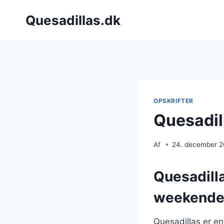
Fortsæt
Quesadillas.dk
til
indhold
OPSKRIFTER
Quesadil
Af
24. december 
Quesadilla
weekend
Quesadillas er en