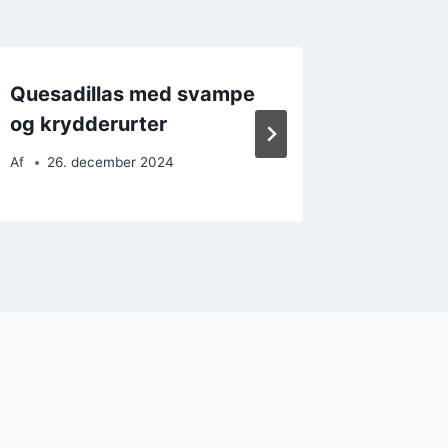
Quesadillas med svampe
Quesad
og krydderurter
og lime
Af
26. december 2024
Af
17. 