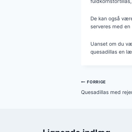
fuldkornstortill
De kan også være 
serveres med en s
Uanset om du vælg
quesadillas en læk
Indlægsnavi
FORRIGE
Quesadillas med rejer 