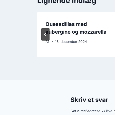
Lignende indlæg
v
Quesadillas med
fest
aubergine og mozzarella
Af
18. december 2024
Skriv et svar
Din e-mailadresse vil ikke b