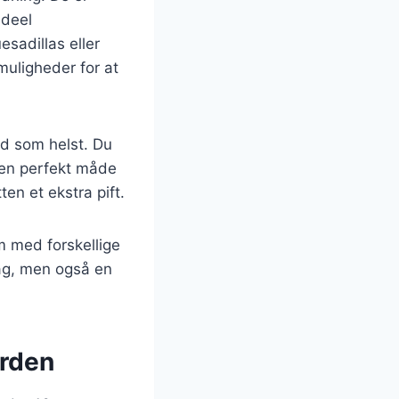
ideel
sadillas eller
muligheder for at
ad som helst. Du
r en perfekt måde
ten et ekstra pift.
m med forskellige
mag, men også en
erden