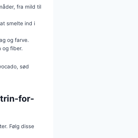
åder, fra mild til
at smelte ind i
ag og farve.
 og fiber.
vocado, sød
trin-for-
er. Følg disse