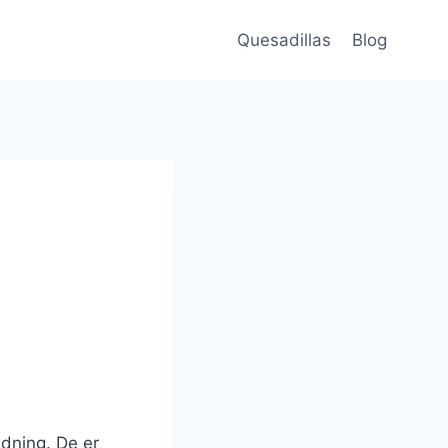
Quesadillas
Blog
edning. De er