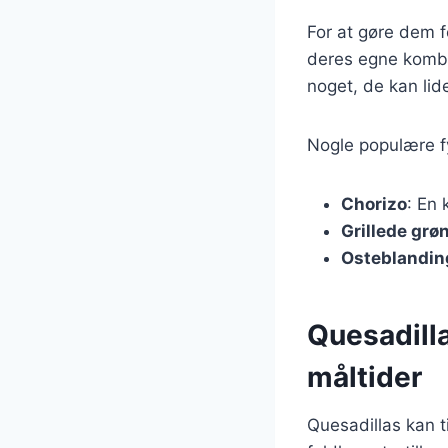
For at gøre dem f
deres egne kombin
noget, de kan lid
Nogle populære fyl
Chorizo
: En 
Grillede grø
Osteblandin
Quesadilla
måltider
Quesadillas kan t