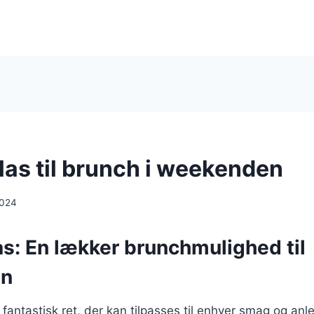
las til brunch i weekenden
2024
s: En lækker brunchmulighed til
en
 fantastisk ret, der kan tilpasses til enhver smag og anl