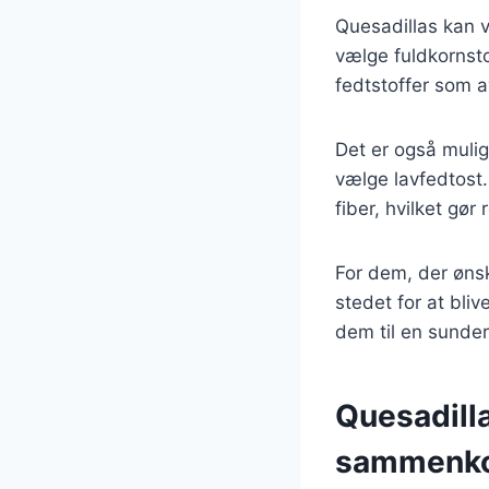
Quesadillas kan v
vælge fuldkornst
fedtstoffer som 
Det er også mulig
vælge lavfedtost.
fiber, hvilket gø
For dem, der ønsk
stedet for at bliv
dem til en sunde
Quesadilla
sammenk