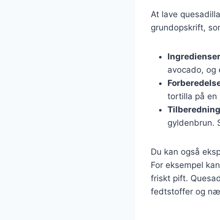
At lave quesadill
grundopskrift, so
Ingrediense
avocado, og e
Forberedels
tortilla på e
Tilberednin
gyldenbrun. 
Du kan også ekspe
For eksempel kan 
friskt pift. Que
fedtstoffer og næ