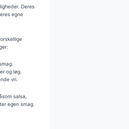
jligheder. Deres
 deres egne
orskellige
ger:
 smag.
er og løg.
nde vri.
såsom salsa,
fter egen smag.