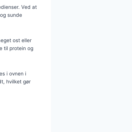
edienser. Ved at
d og sunde
eget ost eller
 til protein og
es i ovnen i
t, hvilket gør