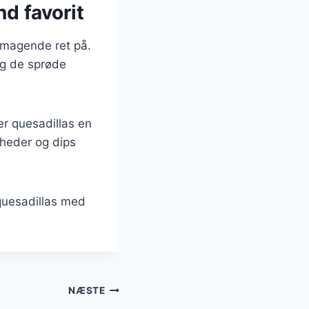
d favorit
smagende ret på.
g de sprøde
er quesadillas en
igheder og dips
 quesadillas med
NÆSTE