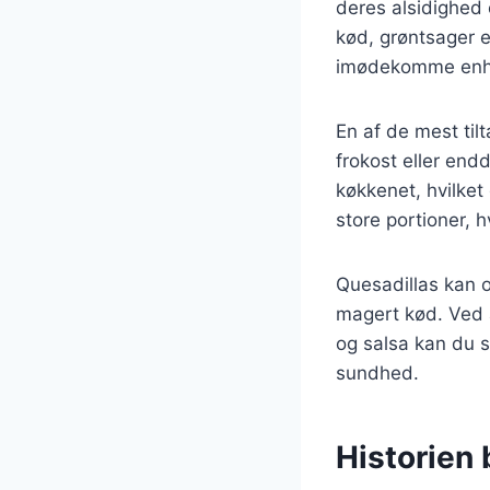
deres alsidighed 
kød, grøntsager e
imødekomme enh
En af de mest til
frokost eller end
køkkenet, hvilket
store portioner, 
Quesadillas kan 
magert kød. Ved a
og salsa kan du s
sundhed.
Historien 