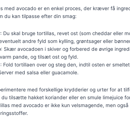
as med avocado er en enkel proces, der kræver få ingred
m du kan tilpasse efter din smag:
r
: Du skal bruge tortillas, revet ost (som cheddar eller m
ventuelt andre fyld som kylling, grøntsager eller bønner
e
: Skær avocadoen i skiver og forbered de øvrige ingre
n varm pande, og tilsæt ost og fyld.
g
: Fold tortillaen over og steg den, indtil osten er smeltet
Server med salsa eller guacamole.
rimentere med forskellige krydderier og urter for at til
du tilsætte hakket koriander eller en smule limejuice for
sadillas med avocado er ikke kun velsmagende, men også
ringsstoffer.