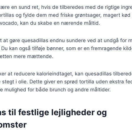
ære en sund ret, hvis de tilberedes med de rigtige ingr
ortillas og fylde dem med friske grøntsager, magert kø
avocado, kan du skabe en nærende måltid.
t at gøre quesadillas endnu sundere ved at undgå for m
 Du kan også tilføje bønner, som er en fremragende kilde
r retten mere mættende.
er at reducere kalorieindtaget, kan quesadillas tilbered
e stegt i olie. Dette giver en sprød tortilla uden ekstra fed
re mulighed for både brunch og andre måltider.
s til festlige lejligheder og
omster