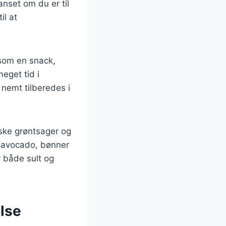
anset om du er til
il at
 som en snack,
eget tid i
 nemt tilberedes i
ske grøntsager og
m avocado, bønner
r både sult og
lse