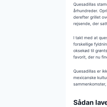
Quesadillas stamm
århundreder. Opri
derefter grillet 
rejsende, der sat
I takt med at qu
forskellige fyldnin
oksekød til grønt
favorit, der nu f
Quesadillas er ik
mexicanske kultur
sammenkomster, h
Sådan lav