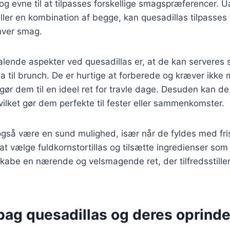
og evne til at tilpasses forskellige smagspræferencer. U
ller en kombination af begge, kan quesadillas tilpasses t
ver smag.
talende aspekter ved quesadillas er, at de kan serveres
da til brunch. De er hurtige at forberede og kræver ikke m
 gør dem til en ideel ret for travle dage. Desuden kan de
hvilket gør dem perfekte til fester eller sammenkomster.
også være en sund mulighed, især når de fyldes med fri
t vælge fuldkornstortillas og tilsætte ingredienser so
kabe en nærende og velsmagende ret, der tilfredsstille
bag quesadillas og deres oprinde