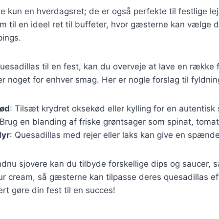
e kun en hverdagsret; de er også perfekte til festlige le
m til en ideel ret til buffeter, hvor gæsterne kan vælge
pings.
uesadillas til en fest, kan du overveje at lave en række f
er noget for enhver smag. Her er nogle forslag til fyldnin
kød
: Tilsæt krydret oksekød eller kylling for en autentisk
 Brug en blanding af friske grøntsager som spinat, tomat
dyr
: Quesadillas med rejer eller laks kan give en spænde
ndnu sjovere kan du tilbyde forskellige dips og saucer, 
r cream, så gæsterne kan tilpasse deres quesadillas e
ert gøre din fest til en succes!