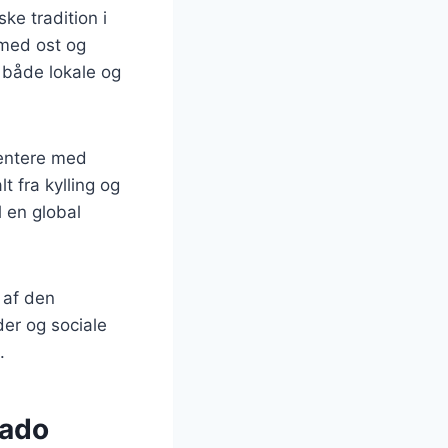
ke tradition i
 med ost og
t både lokale og
mentere med
lt fra kylling og
l en global
 af den
der og sociale
.
cado