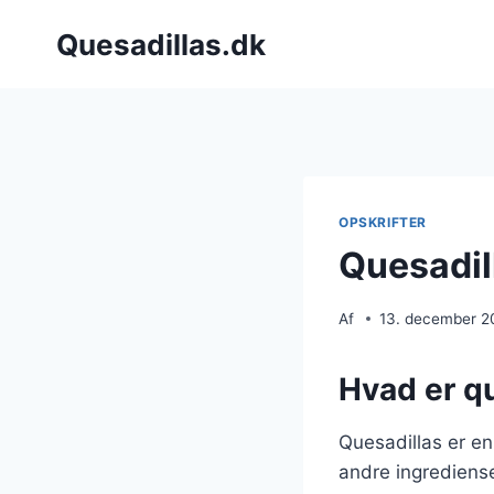
Fortsæt
Quesadillas.dk
til
indhold
OPSKRIFTER
Quesadil
Af
13. december 2
Hvad er qu
Quesadillas er en 
andre ingrediense