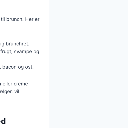
til brunch. Her er
rig brunchret.
rfrugt, svampe og
t bacon og ost.
 eller creme
lger, vil
ed