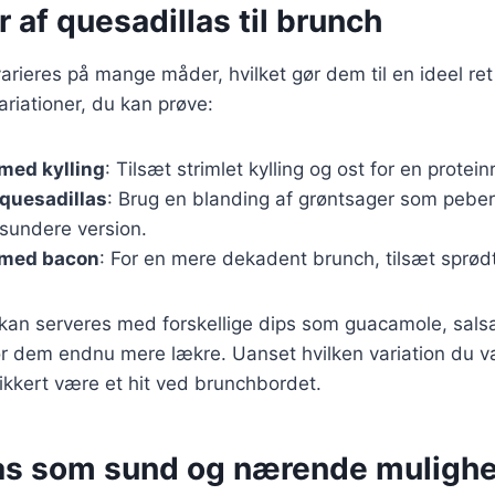
r af quesadillas til brunch
arieres på mange måder, hvilket gør dem til en ideel ret 
riationer, du kan prøve:
med kylling
: Tilsæt strimlet kylling og ost for en protein
quesadillas
: Brug en blanding af grøntsager som pebe
 sundere version.
 med bacon
: For en mere dekadent brunch, tilsæt sprød
 kan serveres med forskellige dips som guacamole, salsa
gør dem endnu mere lækre. Uanset hvilken variation du væ
sikkert være et hit ved brunchbordet.
as som sund og nærende muligh