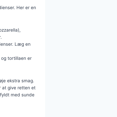
ienser. Her er en
ozzarella),
.
dienser. Læg en
 og tortillaen er
føje ekstra smag.
 at give retten et
 fyldt med sunde