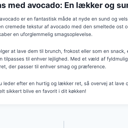
as med avocado: En lækker og sun
avocado er en fantastisk måde at nyde en sund og vel
n cremede tekstur af avocado med den smeltede ost o
t skaber en uforglemmelig smagsoplevelse.
er at lave dem til brunch, frokost eller som en snack, 
an tilpasses til enhver lejlighed. Med et væld af fyldmul
et, der passer til enhver smag og præference.
leder efter en hurtig og lækker ret, så overvej at lave
lt sikkert blive en favorit i dit køkken!
gation