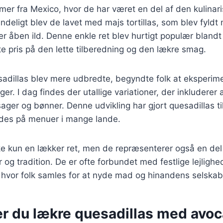
er fra Mexico, hvor de har været en del af den kulinaris
ndeligt blev de lavet med majs tortillas, som blev fyldt
over åben ild. Denne enkle ret blev hurtigt populær bland
te pris på den lette tilberedning og den lækre smag.
esadillas blev mere udbredte, begyndte folk at eksperi
ger. I dag findes der utallige variationer, der inkluderer a
sager og bønner. Denne udvikling har gjort quesadillas ti
indes på menuer i mange lande.
ke kun en lækker ret, men de repræsenterer også en del
 og tradition. De er ofte forbundet med festlige lejlighe
vor folk samles for at nyde mad og hinandens selskab
er du lækre quesadillas med avo