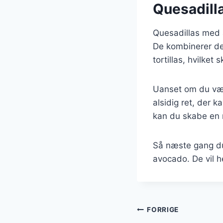
Quesadill
Quesadillas med 
De kombinerer de
tortillas, hvilke
Uanset om du vælg
alsidig ret, der k
kan du skabe en r
Så næste gang du 
avocado. De vil he
Indlægsnavi
FORRIGE