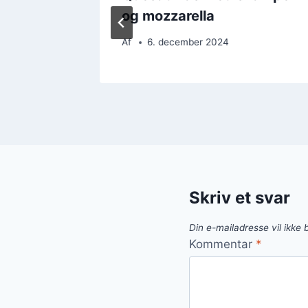
e
og mozzarella
Af
6. december 2024
Skriv et svar
Din e-mailadresse vil ikke b
Kommentar
*