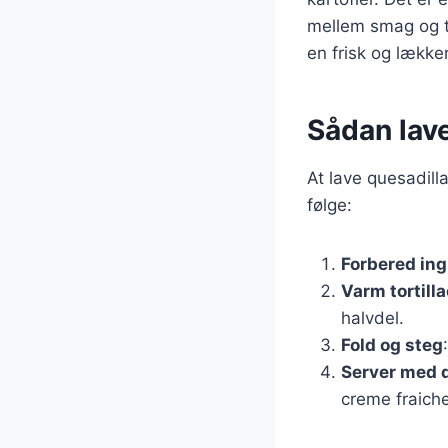
mellem smag og te
en frisk og lækker
Sådan lave
At lave quesadill
følge:
Forbered in
Varm tortill
halvdel.
Fold og steg
Server med 
creme fraiche