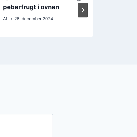
peberfrugt i ovnen
peberf
Af
26. december 2024
Af
26. 