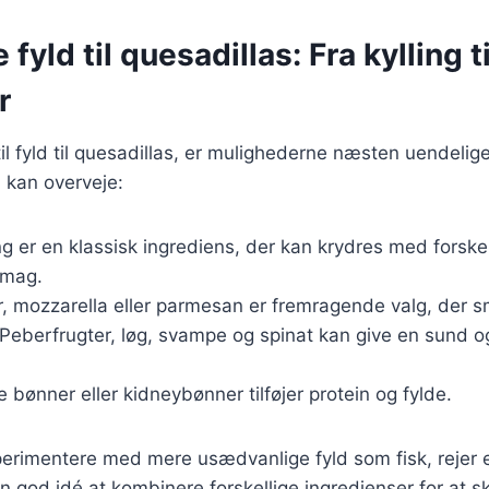
 fyld til quesadillas: Fra kylling ti
r
l fyld til quesadillas, er mulighederne næsten uendelige
 kan overveje:
ing er en klassisk ingrediens, der kan krydres med forske
 smag.
, mozzarella eller parmesan er fremragende valg, der s
 Peberfrugter, løg, svampe og spinat kan give en sund og
e bønner eller kidneybønner tilføjer protein og fylde.
erimentere med mere usædvanlige fyld som fisk, rejer 
 en god idé at kombinere forskellige ingredienser for at 