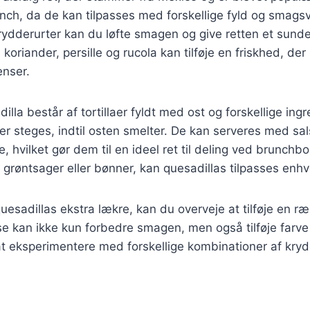
runch, da de kan tilpasses med forskellige fyld og smagsv
krydderurter kan du løfte smagen og give retten et sund
koriander, persille og rucola kan tilføje en friskhed, d
enser.
illa består af tortillaer fyldt med ost og forskellige ing
eller steges, indtil osten smelter. De kan serveres med s
e, hvilket gør dem til en ideel ret til deling ved brunch
, grøntsager eller bønner, kan quesadillas tilpasses enh
uesadillas ekstra lækre, kan du overveje at tilføje en ræ
se kan ikke kun forbedre smagen, men også tilføje farve o
t eksperimentere med forskellige kombinationer af krydd