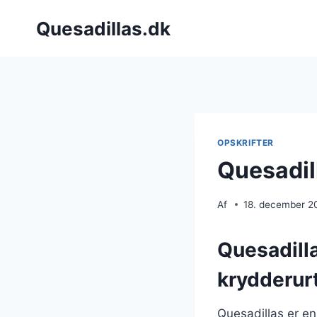
Fortsæt
Quesadillas.dk
til
indhold
OPSKRIFTER
Quesadil
Af
18. december 2
Quesadill
krydderur
Quesadillas er en