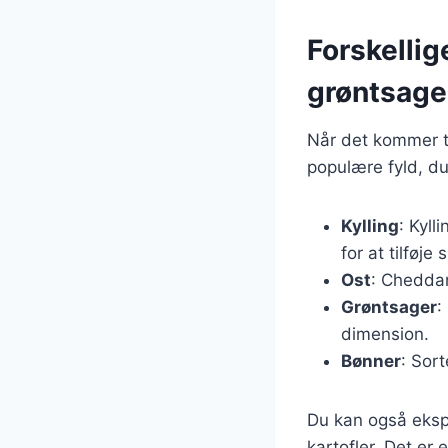
Forskellige
grøntsage
Når det kommer ti
populære fyld, du
Kylling
: Kyll
for at tilføje
Ost
: Cheddar
Grøntsager
:
dimension.
Bønner
: Sort
Du kan også eksp
kartofler. Det er