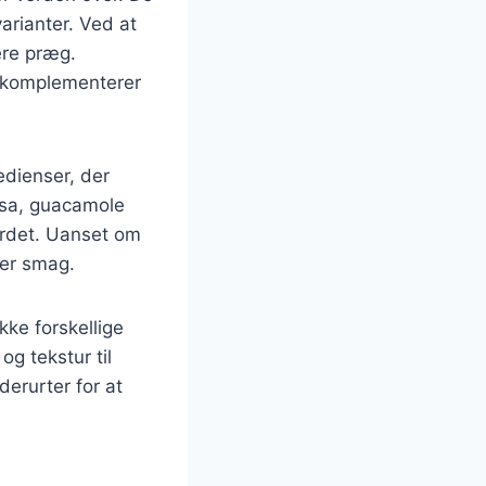
arianter. Ved at
ere præg.
er komplementerer
redienser, der
alsa, guacamole
bordet. Uanset om
ver smag.
kke forskellige
g tekstur til
erurter for at