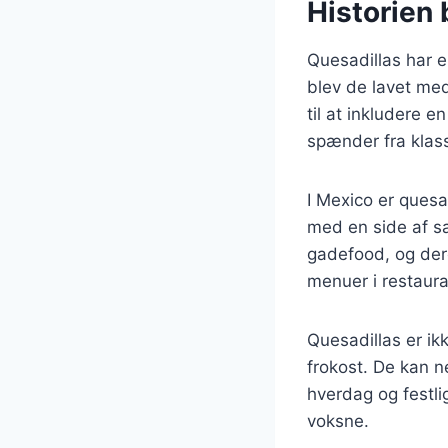
Historien 
Quesadillas har e
blev de lavet med
til at inkludere e
spænder fra klass
I Mexico er quesa
med en side af sa
gadefood, og dere
menuer i restaura
Quesadillas er ik
frokost. De kan n
hverdag og festli
voksne.