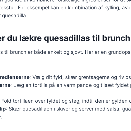
kstur. For eksempel kan en kombination af kylling, avo
 quesadilla.
r du lækre quesadillas til brunch
as til brunch er både enkelt og sjovt. Her er en grundopsk
gredienserne
: Vælg dit fyld, skær grøntsagerne og riv os
aerne
: Læg en tortilla på en varm pande og tilsæt fyldet
: Fold tortillaen over fyldet og steg, indtil den er gylden
dip
: Skær quesadillaen i skiver og server med salsa, gu
.