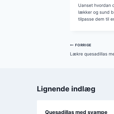
Uanset hvordan du
lækker og sund b
tilpasse dem til
Indlægsnavi
FORRIGE
Lækre quesadillas m
Lignende indlæg
und
Quesadillas med svampe