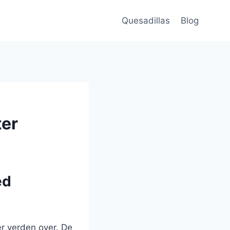
Quesadillas
Blog
ter
ed
ær verden over. De