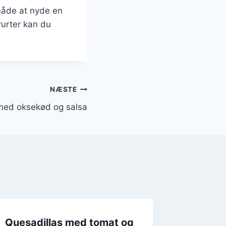
måde at nyde en
urter kan du
NÆSTE
med oksekød og salsa
Quesadillas med tomat og
Quesad