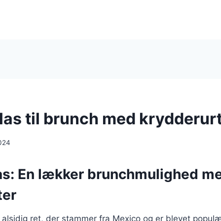
las til brunch med krydderur
024
as: En lækker brunchmulighed m
ter
 alsidig ret, der stammer fra Mexico og er blevet popul