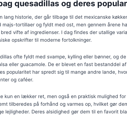
bag quesadillas og deres popular
n lang historie, der går tilbage til det mexicanske køkke
 majs-tortillaer og fyldt med ost, men gennem årene har
n bred vifte af ingredienser. I dag findes der utallige vari
iske opskrifter til moderne fortolkninger.
dillas ofte fyldt med svampe, kylling eller bønner, og de
lsa eller guacamole. De er blevet en fast bestanddel a
s popularitet har spredt sig til mange andre lande, hvo
nter og caféer.
ke kun en lækker ret, men også en praktisk mulighed for 
emt tilberedes på forhånd og varmes op, hvilket gør dem
ge lejligheder. Deres alsidighed gør dem til en favorit b