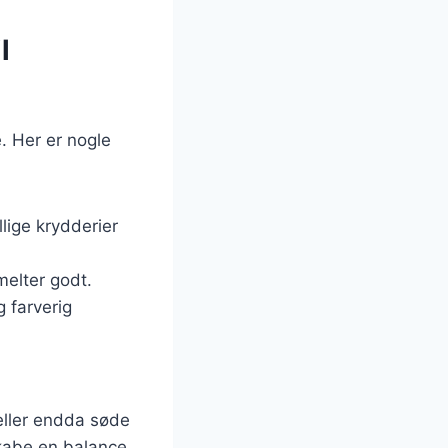
l
. Her er nogle
llige krydderier
melter godt.
 farverig
eller endda søde
skabe en balance