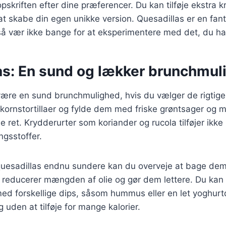
pskriften efter dine præferencer. Du kan tilføje ekstra kr
r at skabe din egen unikke version. Quesadillas er en fan
 så vær ikke bange for at eksperimentere med det, du h
as: En sund og lækker brunchmul
være en sund brunchmulighed, hvis du vælger de rigtige
kornstortillaer og fylde dem med friske grøntsager og 
ret. Krydderurter som koriander og rucola tilføjer ikk
ngsstoffer.
quesadillas endnu sundere kan du overveje at bage dem 
 reducerer mængden af olie og gør dem lettere. Du kan
d forskellige dips, såsom hummus eller en let yoghurtd
g uden at tilføje for mange kalorier.