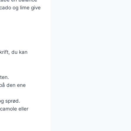
cado og lime give
rift, du kan
ten.
 på den ene
 og sprød.
acamole eller