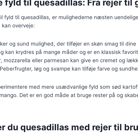
 fyld til quesadillas: Fra rejer ti
l fyld til quesadillas, er mulighederne næsten uendelige
 kan overveje:
ker og sund mulighed, der tilføjer en skøn smag til dine
ing kan krydres på mange måder og er en klassisk favorit
, mozzarella eller parmesan kan give en cremet og lækk
 Peberfrugter, løg og svampe kan tilføje farve og sundhed
erimentere med mere usædvanlige fyld som sød kartoffe
mango. Det er en god måde at bruge rester på og skab
r du quesadillas med rejer til br