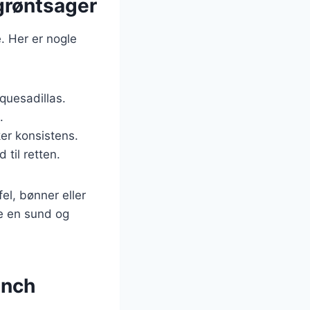
l grøntsager
. Her er nogle
 quesadillas.
.
er konsistens.
 til retten.
l, bønner eller
e en sund og
unch