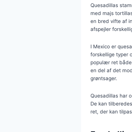
Quesadillas stamm
med majs tortilla
en bred vifte af 
afspejler forskel
I Mexico er quesa
forskellige typer
populær ret både 
en del af det mod
grøntsager.
Quesadillas har o
De kan tilberedes 
ret, der kan tilp