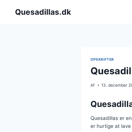
Fortsæt
Quesadillas.dk
til
indhold
OPSKRIFTER
Quesadill
Af
13. december 2
Quesadilla
Quesadillas er en 
er hurtige at lav