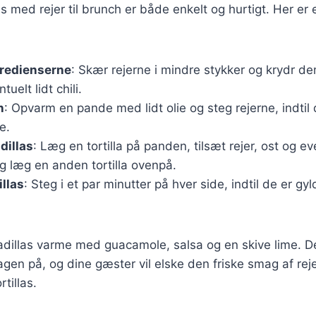
s med rejer til brunch er både enkelt og hurtigt. Her er 
gredienserne
: Skær rejerne i mindre stykker og krydr d
uelt lidt chili.
n
: Opvarm en pande med lidt olie og steg rejerne, indtil 
e.
dillas
: Læg en tortilla på panden, tilsæt rejer, ost og ev
g læg en anden tortilla ovenpå.
llas
: Steg i et par minutter på hver side, indtil de er gy
dillas varme med guacamole, salsa og en skive lime. De
gen på, og dine gæster vil elske den friske smag af rej
tillas.