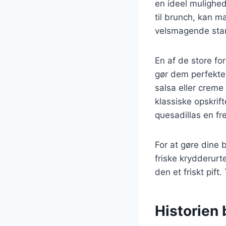
en ideel mulighed 
til brunch, kan ma
velsmagende star
En af de store fo
gør dem perfekte 
salsa eller creme 
klassiske opskrif
quesadillas en f
For at gøre dine 
friske krydderurte
den et friskt pift.
Historien 