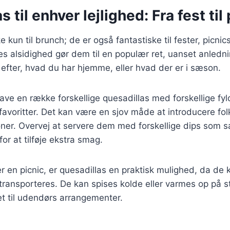
 til enhver lejlighed: Fra fest til
e kun til brunch; de er også fantastiske til fester, picni
es alsidighed gør dem til en populær ret, uanset anledn
t efter, hvad du har hjemme, eller hvad der er i sæson.
 lave en række forskellige quesadillas med forskellige fy
avoritter. Det kan være en sjov måde at introducere fol
er. Overvej at servere dem med forskellige dips som s
or at tilføje ekstra smag.
 en picnic, er quesadillas en praktisk mulighed, da de 
ransporteres. De kan spises kolde eller varmes op på st
ret til udendørs arrangementer.