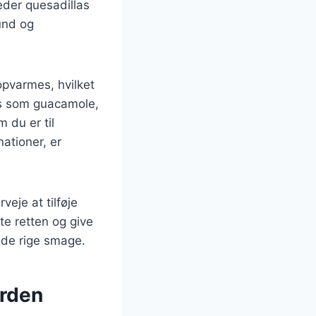
reder quesadillas
sund og
opvarmes, hvilket
ips som guacamole,
m du er til
ationer, er
eje at tilføje
fte retten og give
il de rige smage.
erden