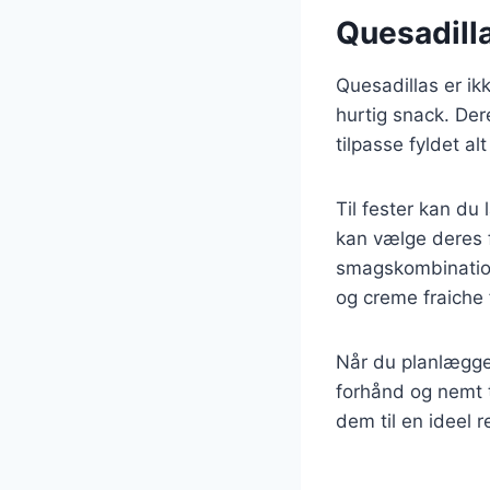
Quesadillas
Quesadillas er ikk
hurtig snack. Der
tilpasse fyldet al
Til fester kan du
kan vælge deres f
smagskombination
og creme fraiche f
Når du planlægger
forhånd og nemt t
dem til en ideel 