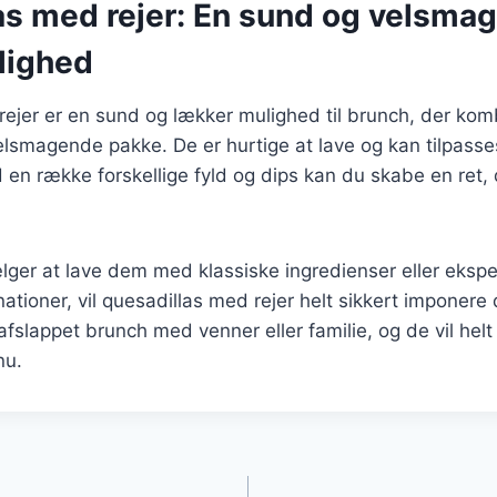
as med rejer: En sund og velsma
lighed
ejer er en sund og lækker mulighed til brunch, der kom
elsmagende pakke. De er hurtige at lave og kan tilpass
en række forskellige fyld og dips kan du skabe en ret, d
ger at lave dem med klassiske ingredienser eller eksp
ioner, vil quesadillas med rejer helt sikkert imponere
 afslappet brunch med venner eller familie, og de vil helt
nu.
gation