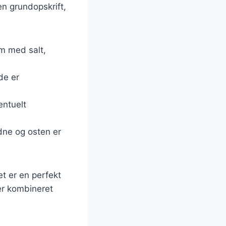
en grundopskrift,
em med salt,
de er
entuelt
ldne og osten er
t er en perfekt
er kombineret