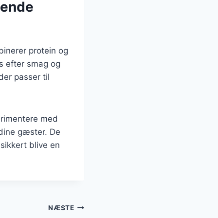
gende
binerer protein og
es efter smag og
er passer til
erimentere med
 dine gæster. De
 sikkert blive en
NÆSTE