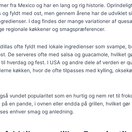
er fra Mexico og har en lang og rig historie. Oprindeligt
s og fyldt med ost, men gennem årene har de udviklet sig
ingredienser. I dag findes der mange variationer af quesa
lige regionale køkkener og smagspræferencer.
dillas ofte fyldt med lokale ingredienser som svampe, 
 ost. De serveres ofte med salsa og guacamole, hvilket g
til hverdag og fest. I USA og andre dele af verden er qu
erne køkken, hvor de ofte tilpasses med kylling, oksekø
gså vundet popularitet som en hurtig og nem ret til frok
på en pande, i ovnen eller endda på grillen, hvilket gør 
asses enhver smag og anledning.