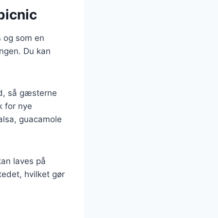
 picnic
cs og som en
ingen. Du kan
ld, så gæsterne
k for nye
alsa, guacamole
kan laves på
edet, hvilket gør