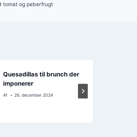
 tomat og peberfrugt
Quesadillas til brunch der
Quesad
imponerer
krydder
ekstra
Af
26. december 2024
Af
12. 