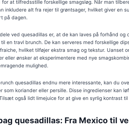
for at tilfredsstille forskellige smagsløg. Når man tilbe
n inkludere alt fra rejer til grøntsager, hvilket giver en 
t på dagen.
rdele ved quesadillas er, at de kan laves på forhånd og 
til en travl brunch. De kan serveres med forskellige d
fraiche, hvilket tilføjer ekstra smag og tekstur. Uanset o
ter eller ønsker at eksperimentere med nye smagskombin
remragende mulighed.
brunch quesadillas endnu mere interessante, kan du overv
r som koriander eller persille. Disse ingredienser kan lø
 Tilsæt også lidt limejuice for at give en syrlig kontrast t
bag quesadillas: Fra Mexico til v