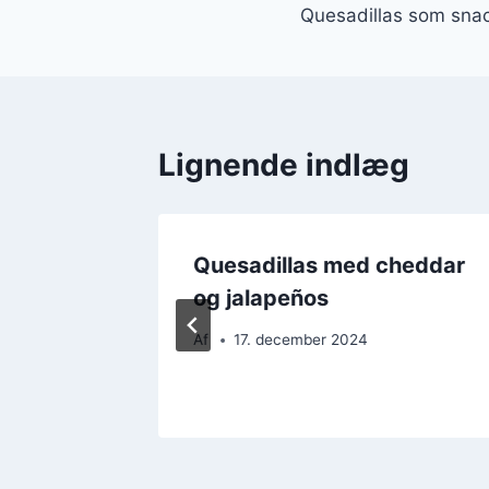
Quesadillas som snac
Lignende indlæg
ks og
Quesadillas med cheddar
og jalapeños
Af
17. december 2024