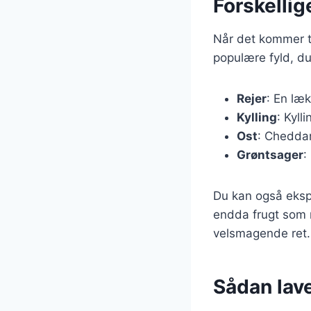
Forskellige
Når det kommer ti
populære fyld, du
Rejer
: En læk
Kylling
: Kyll
Ost
: Cheddar
Grøntsager
:
Du kan også eksp
endda frugt som 
velsmagende ret.
Sådan lave