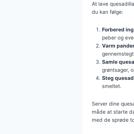
At lave quesadilla
du kan følge:
Forbered in
peber og event
Varm pande
gennemstegt
Samle quesa
grøntsager, o
Steg quesadi
smeltet.
Server dine quesa
måde at starte da
med de sprøde tor