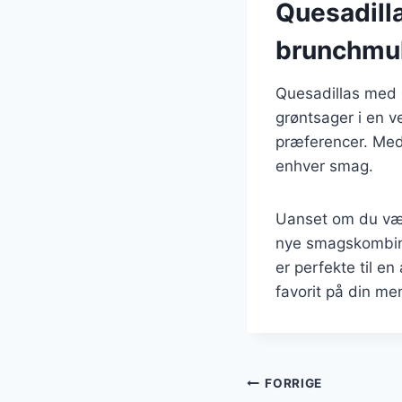
Quesadill
brunchmu
Quesadillas med r
grøntsager i en v
præferencer. Med 
enhver smag.
Uanset om du væl
nye smagskombinat
er perfekte til en
favorit på din me
Indlægsnavi
FORRIGE