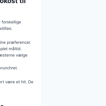
okost til
forskellige
dillas:
dine præferencer.
plet måltid.
 gæsterne vælge
runchret.
ert være et hit. De