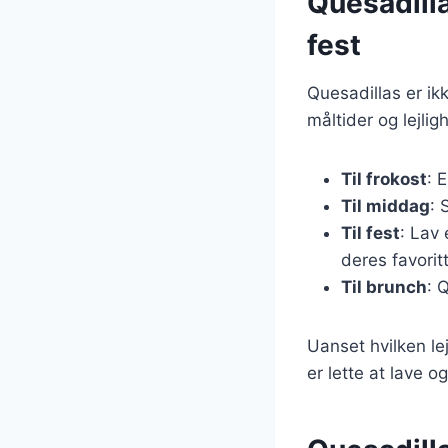
Quesadillas
fest
Quesadillas er ik
måltider og lejlig
Til frokost
: 
Til middag
: 
Til fest
: Lav
deres favoritt
Til brunch
: 
Uanset hvilken lej
er lette at lave o