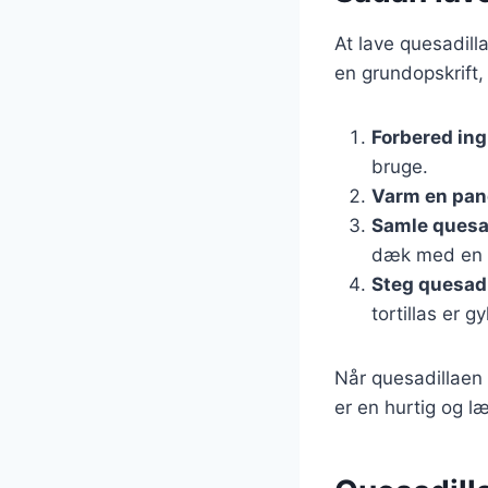
At lave quesadill
en grundopskrift,
Forbered in
bruge.
Varm en pa
Samle quesa
dæk med en a
Steg quesad
tortillas er g
Når quesadillaen 
er en hurtig og l