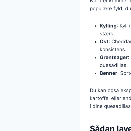
Når det kommer ti
populære fyld, du
Kylling
: Kyll
stærk.
Ost
: Cheddar
konsistens.
Grøntsager
:
quesadillas.
Bønner
: Sor
Du kan også eks
kartoffel eller en
i dine quesadillas
Sådan lave