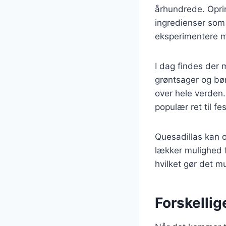
århundrede. Oprin
ingredienser som 
eksperimentere me
I dag findes der m
grøntsager og bøn
over hele verden.
populær ret til 
Quesadillas kan o
lækker mulighed f
hvilket gør det mu
Forskellig