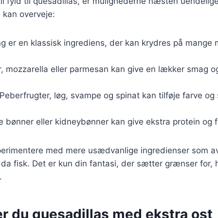
l fyld til quesadillas, er mulighederne næsten uendelige
 kan overveje:
ing er en klassisk ingrediens, der kan krydres på mange m
, mozzarella eller parmesan kan give en lækker smag o
 Peberfrugter, løg, svampe og spinat kan tilføje farve og
te bønner eller kidneybønner kan give ekstra protein og f
perimentere med mere usædvanlige ingredienser som a
dda fisk. Det er kun din fantasi, der sætter grænser for,
.
r du quesadillas med ekstra ost