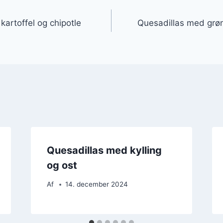
gation
artoffel og chipotle
Quesadillas med grø
Quesadillas med kylling
og ost
Af
14. december 2024