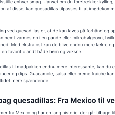
redsstille enhver smag. Uanset om du foretrækker kylling,
ion af disse, kan quesadillas tilpasses til at imødekomm
ing ved quesadillas er, at de kan laves på forhånd og o
n nemt varmes op i en pande eller mikrobølgeovn, hvilke
ghed. Med ekstra ost kan de blive endnu mere lækre og t
il en favorit blandt både børn og voksne.
adillas til madpakken endnu mere interessante, kan du 
aucer og dips. Guacamole, salsa eller creme fraiche kan t
ltidet mere spændende.
bag quesadillas: Fra Mexico til v
r fra Mexico og har en lang historie, der går tilbage til