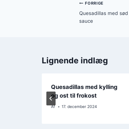
Indlægsnavi
FORRIGE
Quesadillas med sød k
sauce
Lignende indlæg
k til
Quesadillas med kylling
og ost til frokost
Af
17. december 2024