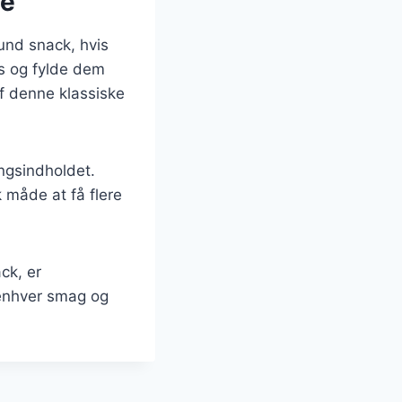
le
und snack, hvis
as og fylde dem
f denne klassiske
ngsindholdet.
 måde at få flere
ck, er
l enhver smag og