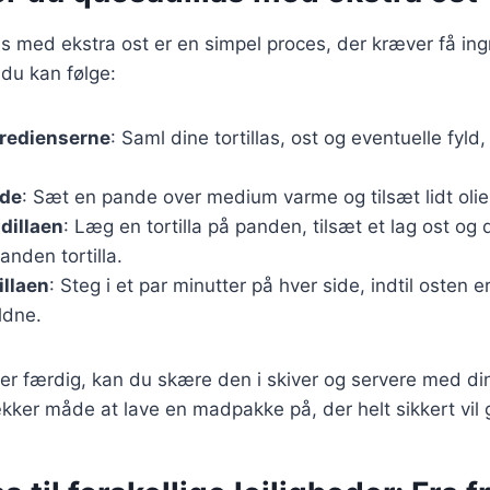
as med ekstra ost er en simpel proces, der kræver få ing
 du kan følge:
gredienserne
: Saml dine tortillas, ost og eventuelle fyld
nde
: Sæt en pande over medium varme og tilsæt lidt olie 
dillaen
: Læg en tortilla på panden, tilsæt et lag ost og d
nden tortilla.
illaen
: Steg i et par minutter på hver side, indtil osten e
yldne.
er færdig, kan du skære den i skiver og servere med din
ækker måde at lave en madpakke på, der helt sikkert vil