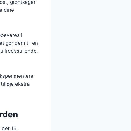
 ost, grøntsager
e dine
pbevares i
t gør dem til en
ilfredsstillende,
eksperimentere
ilføje ekstra
erden
 det 16.