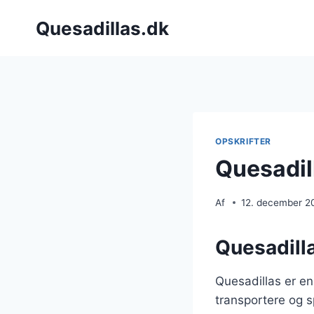
Fortsæt
Quesadillas.dk
til
indhold
OPSKRIFTER
Quesadil
Af
12. december 2
Quesadill
Quesadillas er e
transportere og sp