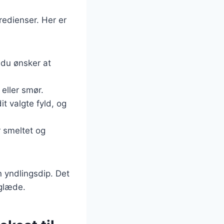
redienser. Her er
, du ønsker at
eller smør.
it valgte fyld, og
r smeltet og
 yndlingsdip. Det
 glæde.