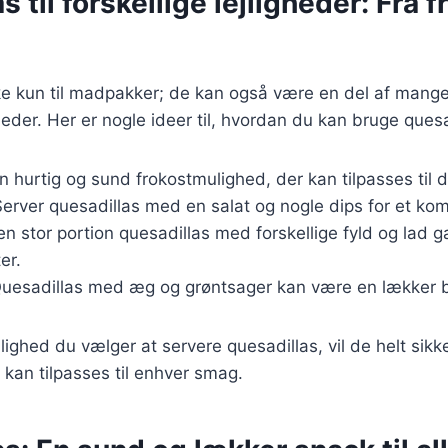
 til forskellige lejligheder: Fra fr
ke kun til madpakker; de kan også være en del af mange 
heder. Her er nogle ideer til, hvordan du kan bruge quesa
En hurtig og sund frokostmulighed, der kan tilpasses til 
Server quesadillas med en salat og nogle dips for et kom
 en stor portion quesadillas med forskellige fyld og lad
er.
Quesadillas med æg og grøntsager kan være en lækker b
lighed du vælger at servere quesadillas, vil de helt sikk
g kan tilpasses til enhver smag.