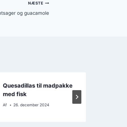
NÆSTE
ntsager og guacamole
Quesadillas til madpakke
Krydret 
med fisk
quesadil
Af
26. december 2024
Af
16. 