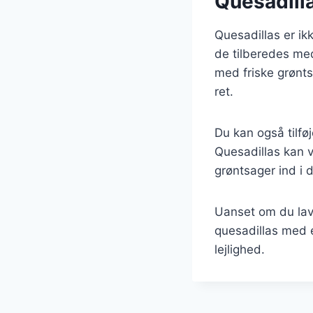
Quesadilla
Quesadillas er i
de tilberedes med
med friske grønt
ret.
Du kan også tilfø
Quesadillas kan v
grøntsager ind i d
Uanset om du lave
quesadillas med e
lejlighed.