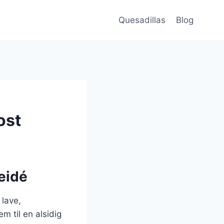
Quesadillas
Blog
ost
eidé
 lave,
m til en alsidig