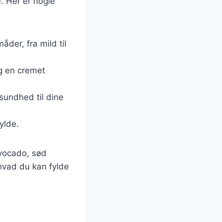
. Her er nogle
åder, fra mild til
g en cremet
 sundhed til dine
ylde.
vocado, sød
 hvad du kan fylde