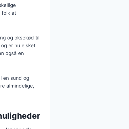
kellige
folk at
ing og oksekød til
og er nu elsket
men også en
il en sund og
re almindelige,
 muligheder