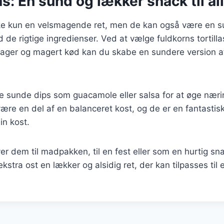
s: En sund og lækker snack til al
kke kun en velsmagende ret, men de kan også være en s
 de rigtige ingredienser. Ved at vælge fuldkorns tortill
sager og magert kød kan du skabe en sundere version a
je sunde dips som guacamole eller salsa for at øge næri
ære en del af en balanceret kost, og de er en fantastisk
in kost.
r dem til madpakken, til en fest eller som en hurtig sna
kstra ost en lækker og alsidig ret, der kan tilpasses ti