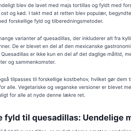
deligt blev de lavet med majs tortillas og fyldt med fors
ost og kød. I takt med at retten blev populær, begyndte 
d forskellige fyld og tilberedningsmetoder.
ange varianter af quesadillas, der inkluderer alt fra kyll
ner. De er blevet en del af den mexicanske gastronomi 
 Quesadillas er ikke kun en del af det daglige måltid, 
fester og sammenkomster.
gså tilpasses til forskellige kostbehov, hvilket gør dem t
or alle. Vegetariske og veganske versioner er blevet me
ligt for alle at nyde denne lækre ret.
e fyld til quesadillas: Uendelige