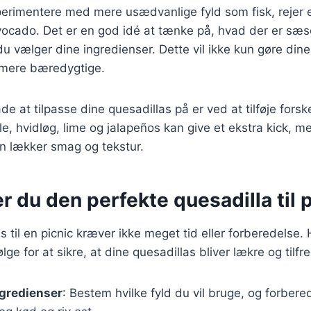
erimentere med mere usædvanlige fyld som fisk, rejer e
cado. Det er en god idé at tænke på, hvad der er sæ
 du vælger dine ingredienser. Dette vil ikke kun gøre din
 mere bæredygtige.
e at tilpasse dine quesadillas på er ved at tilføje forske
le, hvidløg, lime og jalapeños kan give et ekstra kick,
 en lækker smag og tekstur.
r du den perfekte quesadilla til 
s til en picnic kræver ikke meget tid eller forberedelse.
ølge for at sikre, at dine quesadillas bliver lækre og tilfr
ngredienser
: Bestem hvilke fyld du vil bruge, og forber