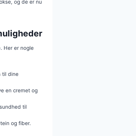
okse, og de er nu
 muligheder
. Her er nogle
 til dine
ive en cremet og
 sundhed til
tein og fiber.