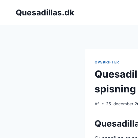
Fortsæt
Quesadillas.dk
til
indhold
OPSKRIFTER
Quesadill
spisning
Af
25. december 
Quesadilla