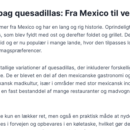
bag quesadillas: Fra Mexico til v
er fra Mexico og har en lang og rig historie. Oprindeligt
, som blev fyldt med ost og derefter foldet og grillet. D
 tid og er nu populær i mange lande, hvor den tilpasses l
smagspræferencer.
tallige variationer af quesadillas, der inkluderer forskell
e. De er blevet en del af den mexicanske gastronomi og
ikansk madkultur, især i områder med stor mexicansk ind
u en fast bestanddel af mange restauranter og madvogne
ke kun en lækker ret, men også en praktisk måde at nyd
es i forvejen og opbevares i en køletaske, hvilket gør dem