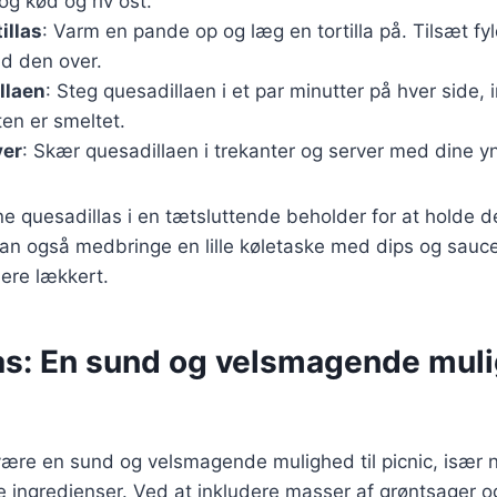
og kød og riv ost.
illas
: Varm en pande op og læg en tortilla på. Tilsæt f
ld den over.
llaen
: Steg quesadillaen i et par minutter på hver side, i
en er smeltet.
ver
: Skær quesadillaen i trekanter og server med dine y
e quesadillas i en tætsluttende beholder for at holde d
an også medbringe en lille køletaske med dips og saucer
ere lækkert.
as: En sund og velsmagende muli
være en sund og velsmagende mulighed til picnic, især 
e ingredienser. Ved at inkludere masser af grøntsager 