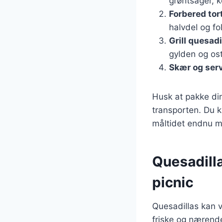
grøntsager, k
Forbered tort
halvdel og fo
Grill quesadi
gylden og ost
Skær og ser
Husk at pakke din
transporten. Du k
måltidet endnu m
Quesadill
picnic
Quesadillas kan 
friske og nærend