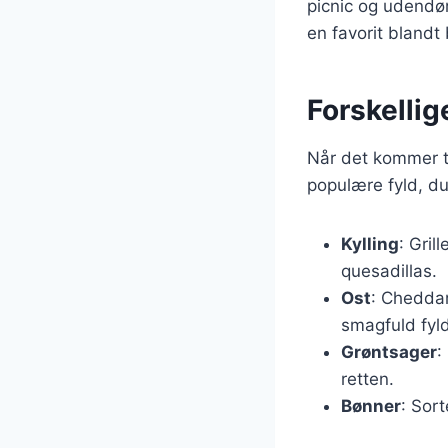
picnic og udendør
en favorit blandt
Forskellig
Når det kommer ti
populære fyld, du
Kylling
: Gril
quesadillas.
Ost
: Cheddar
smagfuld fyl
Grøntsager
:
retten.
Bønner
: Sort