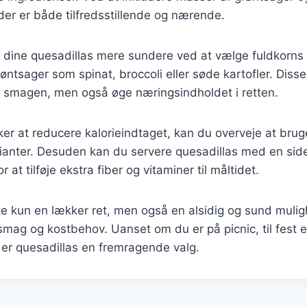
der er både tilfredsstillende og nærende.
dine quesadillas mere sundere ved at vælge fuldkorns to
grøntsager som spinat, broccoli eller søde kartofler. Disse
e smagen, men også øge næringsindholdet i retten.
er at reducere kalorieindtaget, kan du overveje at bruge
ianter. Desuden kan du servere quesadillas med en side 
r at tilføje ekstra fiber og vitaminer til måltidet.
ke kun en lækker ret, men også en alsidig og sund muli
smag og kostbehov. Uanset om du er på picnic, til fest e
, er quesadillas en fremragende valg.