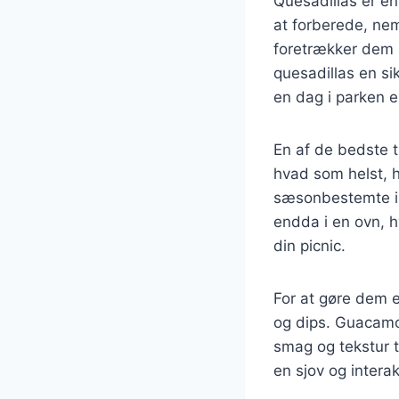
Quesadillas er en 
at forberede, ne
foretrækker dem m
quesadillas en sik
en dag i parken e
En af de bedste 
hvad som helst, h
sæsonbestemte ing
endda i en ovn, h
din picnic.
For at gøre dem 
og dips. Guacamol
smag og tekstur ti
en sjov og interak