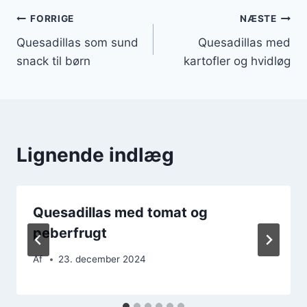
Indlægsnavigation
FORRIGE
NÆSTE
Quesadillas som sund
Quesadillas med
snack til børn
kartofler og hvidløg
Lignende indlæg
Quesadillas med tomat og
peberfrugt
Af
23. december 2024