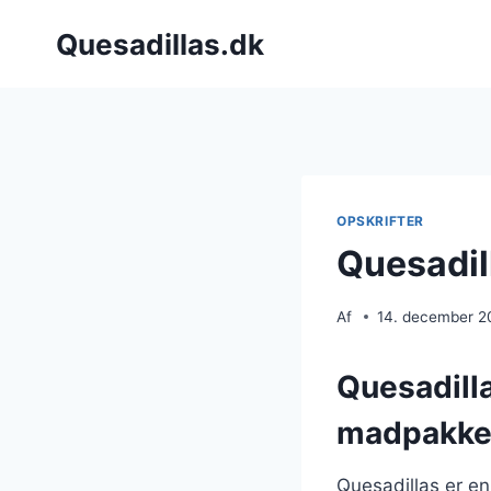
Fortsæt
Quesadillas.dk
til
indhold
OPSKRIFTER
Quesadil
Af
14. december 2
Quesadilla
madpakk
Quesadillas er en