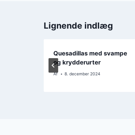
Lignende indlæg
lling
Quesadillas med svampe
og krydderurter
Af
8. december 2024