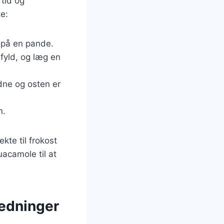
 tid og
te:
 på en pande.
 fyld, og læg en
ldne og osten er
n.
kte til frokost
uacamole til at
nledninger