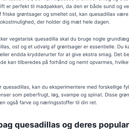
rift er perfekt til madpakken, da den er både sund og
 friske grøntsager og smeltet ost, kan quesadillas være
 frokostmulighed, der holder dig mæt hele dagen.
ækker vegetarisk quesadilla skal du bruge nogle grundl
illas, ost og et udvalg af grøntsager er essentielle. Du k
ller endda krydderurter for at give ekstra smag. Det b
t de kan tilberedes på forhånd og nemt opvarmes, hvilke
 quesadillas, kan du eksperimentere med forskellige fy
enser som peberfrugt, løg, svampe og spinat. Disse grønt
n også farve og næringsstoffer til din ret.
bag quesadillas og deres popular