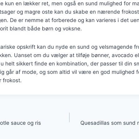
kke kun en lækker ret, men også en sund mulighed for 
ntsager og magre oste kan du skabe en nærende frokost,
en. De er nemme at forberede og kan varieres i det uend
vorit blandt både børn og voksne.
riske opskrift kan du nyde en sund og velsmagende fro
kken. Uanset om du vælger at tilføje bønner, avocado ell
du helt sikkert finde en kombination, der passer til din 
drig går af mode, og som altid vil være en god mulighed f
 frokost.
gation
otle sauce og ris
Quesadillas som sund 