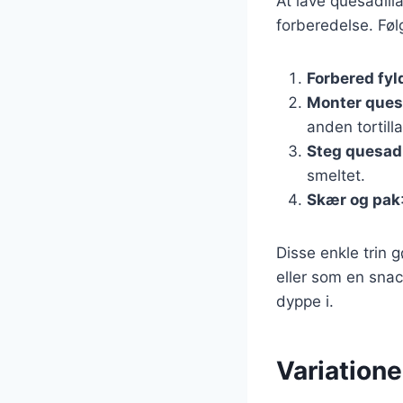
At lave quesadill
forberedelse. Følg
Forbered fyl
Monter ques
anden tortill
Steg quesadi
smeltet.
Skær og pak
Disse enkle trin g
eller som en snack
dyppe i.
Variatione