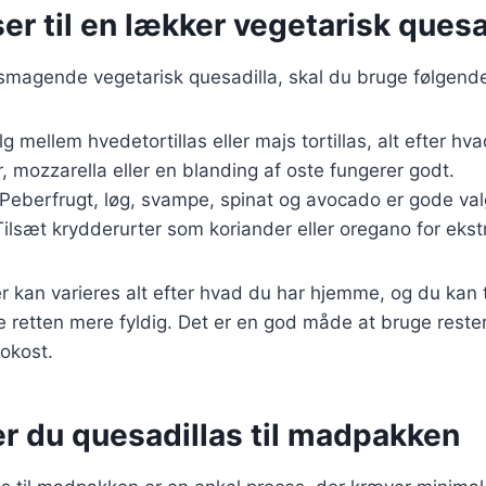
er til en lækker vegetarisk quesa
lsmagende vegetarisk quesadilla, skal du bruge følgende
lg mellem hvedetortillas eller majs tortillas, alt efter hv
, mozzarella eller en blanding af oste fungerer godt.
 Peberfrugt, løg, svampe, spinat og avocado er gode val
Tilsæt krydderurter som koriander eller oregano for eks
r kan varieres alt efter hvad du har hjemme, og du kan t
gøre retten mere fyldig. Det er en god måde at bruge rest
okost.
er du quesadillas til madpakken