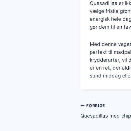
Quesadillas er i
vælge friske grø
energisk hele dag
gør dem til en fa
Med denne vegeta
perfekt til madpa
krydderurter, vil 
er en ret, der al
sund middag eller
Indlægsnavi
FORRIGE
Quesadillas med chip