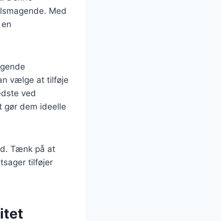
 velsmagende. Med
 en
æggende
an vælge at tilføje
edste ved
t gør dem ideelle
ld. Tænk på at
sager tilføjer
itet