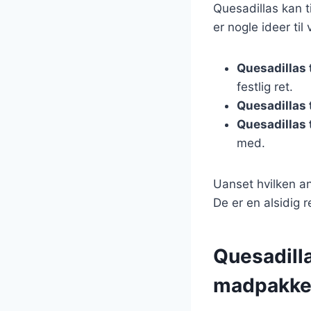
Quesadillas kan ti
er nogle ideer til 
Quesadillas t
festlig ret.
Quesadillas 
Quesadillas t
med.
Uanset hvilken an
De er en alsidig r
Quesadilla
madpakk