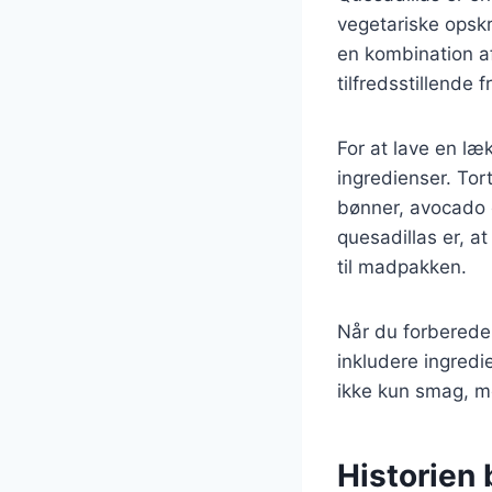
vegetariske opsk
en kombination af
tilfredsstillende
For at lave en l
ingredienser. Tort
bønner, avocado e
quesadillas er, a
til madpakken.
Når du forbereder
inkludere ingredi
ikke kun smag, me
Historien 