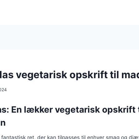
las vegetarisk opskrift til m
024
s: En lækker vegetarisk opskrift t
en
 fantastisk ret, der kan tilpasses til enhver smag og di