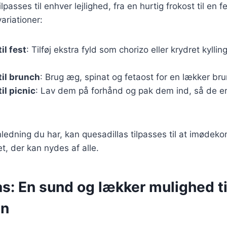
lpasses til enhver lejlighed, fra en hurtig frokost til en 
variationer:
il fest
: Tilføj ekstra fyld som chorizo eller krydret kylli
til brunch
: Brug æg, spinat og fetaost for en lækker br
il picnic
: Lav dem på forhånd og pak dem ind, så de e
ledning du har, kan quesadillas tilpasses til at imøde
et, der kan nydes af alle.
s: En sund og lækker mulighed ti
en