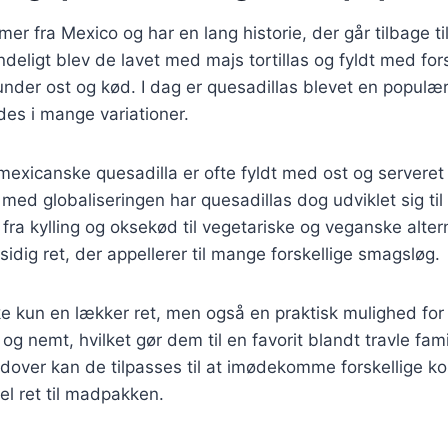
r fra Mexico og har en lang historie, der går tilbage til
deligt blev de lavet med majs tortillas og fyldt med fors
under ost og kød. I dag er quesadillas blevet en populær
des i mange variationer.
 mexicanske quesadilla er ofte fyldt med ost og serveret
 med globaliseringen har quesadillas dog udviklet sig til
, fra kylling og oksekød til vegetariske og veganske alter
lsidig ret, der appellerer til mange forskellige smagsløg.
ke kun en lækker ret, men også en praktisk mulighed for
 og nemt, hvilket gør dem til en favorit blandt travle fami
over kan de tilpasses til at imødekomme forskellige ko
el ret til madpakken.