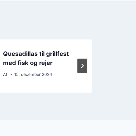
Quesadillas til grillfest
Quesad
med fisk og rejer
og ris 
Af
15. december 2024
Af
12. 