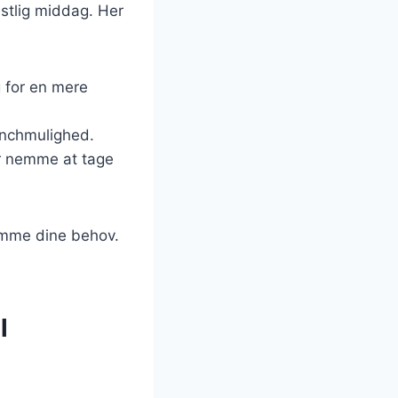
festlig middag. Her
ng for en mere
unchmulighed.
r nemme at tage
komme dine behov.
l