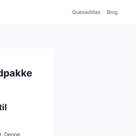
Quesadillas
Blog
adpakke
il
æt. Denne