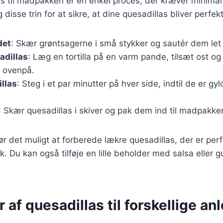
as til madpakken er en enkel proces, der kræver minimal
 disse trin for at sikre, at dine quesadillas bliver perfek
det
: Skær grøntsagerne i små stykker og sautér dem let
adillas
: Læg en tortilla på en varm pande, tilsæt ost og
a ovenpå.
llas
: Steg i et par minutter på hver side, indtil de er gy
: Skær quesadillas i skiver og pak dem ind til madpakke
ør det muligt at forberede lækre quesadillas, der er perfe
. Du kan også tilføje en lille beholder med salsa eller g
r af quesadillas til forskellige a