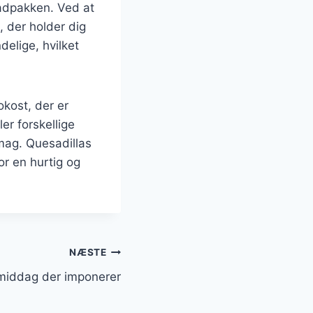
madpakken. Ved at
 der holder dig
elige, hvilket
kost, der er
er forskellige
smag. Quesadillas
or en hurtig og
NÆSTE
middag der imponerer