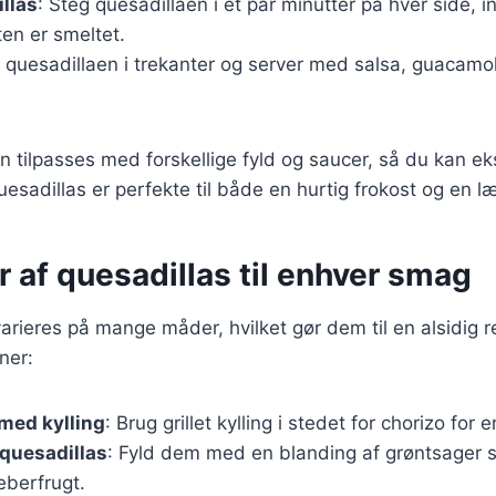
llas
: Steg quesadillaen i et par minutter på hver side, in
en er smeltet.
 quesadillaen i trekanter og server med salsa, guacamol
n tilpasses med forskellige fyld og saucer, så du kan e
sadillas er perfekte til både en hurtig frokost og en 
r af quesadillas til enhver smag
arieres på mange måder, hvilket gør dem til en alsidig r
ner:
med kylling
: Brug grillet kylling i stedet for chorizo for
quesadillas
: Fyld dem med en blanding af grøntsager 
berfrugt.