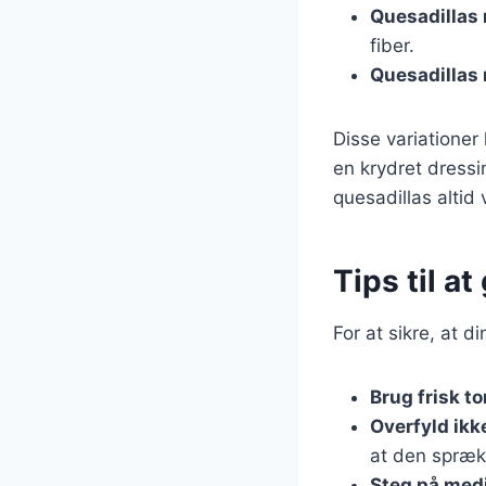
Quesadillas
fiber.
Quesadillas 
Disse variationer
en krydret dressin
quesadillas altid 
Tips til a
For at sikre, at d
Brug frisk tor
Overfyld ikk
at den spræk
Steg på med