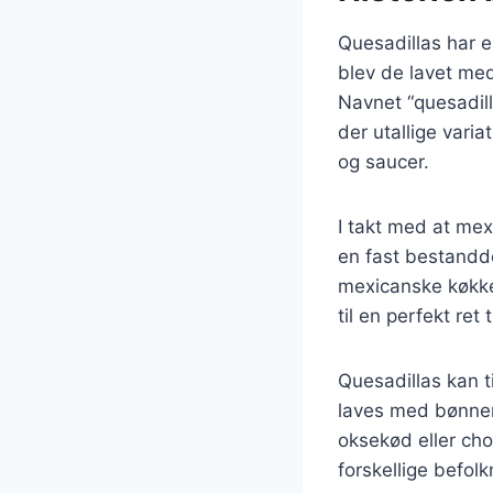
Quesadillas har e
blev de lavet med 
Navnet “quesadill
der utallige varia
og saucer.
I takt med at mex
en fast bestandde
mexicanske køkke
til en perfekt ret
Quesadillas kan t
laves med bønner
oksekød eller cho
forskellige befol