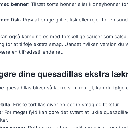
 med bønner
: Tilsæt sorte bønner eller kidneybønner for
med fisk
: Prøv at bruge grillet fisk eller rejer for en sun
 kan også kombineres med forskellige saucer som salsa,
g for at tilføje ekstra smag. Uanset hvilken version du v
være en tilfredsstillende ret.
t gøre dine quesadillas ekstra læk
ine quesadillas bliver så lækre som muligt, kan du følge d
tilla
: Friske tortillas giver en bedre smag og tekstur.
e
: For meget fyld kan gøre det svært at lukke quesadillae
ker.
ium varme
: Dette sikrer, at quesadillaen bliver sprød 