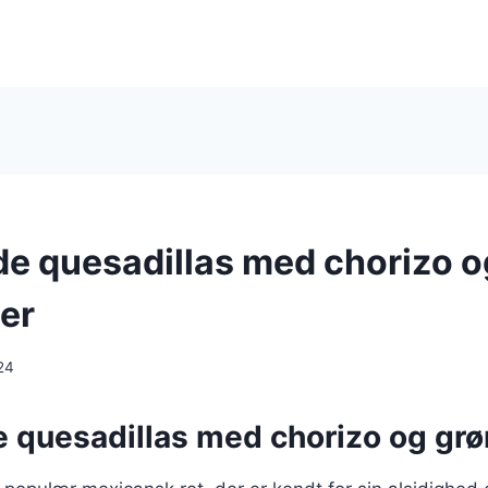
e quesadillas med chorizo o
er
24
 quesadillas med chorizo og grø