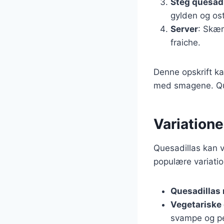
Steg quesadi
gylden og ost
Server
: Skær
fraiche.
Denne opskrift ka
med smagene. Que
Variatione
Quesadillas kan v
populære variatio
Quesadillas 
Vegetariske 
svampe og pe