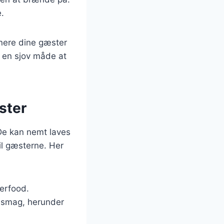
.
onere dine gæster
å en sjov måde at
ster
De kan nemt laves
il gæsterne. Her
gerfood.
er smag, herunder