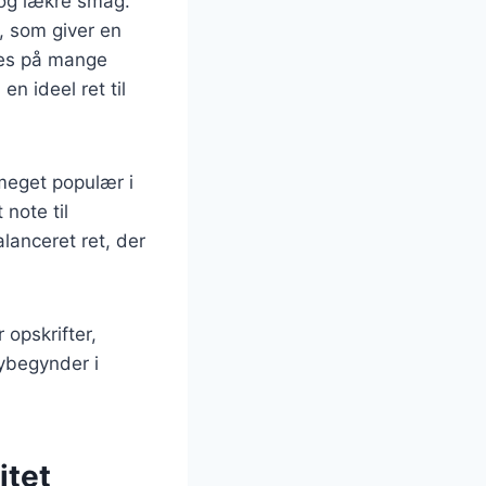
 og lækre smag.
, som giver en
edes på mange
n ideel ret til
meget populær i
note til
lanceret ret, der
 opskrifter,
nybegynder i
itet