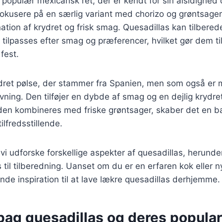
 populær mexicansk ret, der er kendt for sin alsidighed
 fokusere på en særlig variant med chorizo og grøntsager
ation af krydret og frisk smag. Quesadillas kan tilber
ilpasses efter smag og præferencer, hvilket gør dem til e
fest.
ydret pølse, der stammer fra Spanien, men som også er 
ing. Den tilføjer en dybde af smag og en dejlig krydret 
den kombineres med friske grøntsager, skaber det en ba
ilfredsstillende.
l vi udforske forskellige aspekter af quesadillas, herunder
s til tilberedning. Uanset om du er en erfaren kok eller 
inde inspiration til at lave lækre quesadillas derhjemme.
bag quesadillas og deres popular