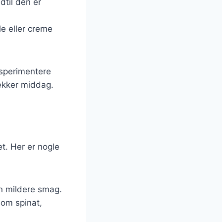
dtil den er
e eller creme
ksperimentere
lækker middag.
et. Her er nogle
 en mildere smag.
som spinat,