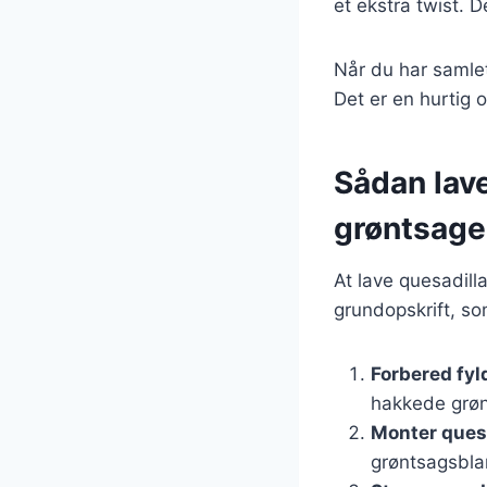
et ekstra twist. D
Når du har samlet
Det er en hurtig 
Sådan lav
grøntsage
At lave quesadill
grundopskrift, so
Forbered fyl
hakkede grøn
Monter ques
grøntsagsbla