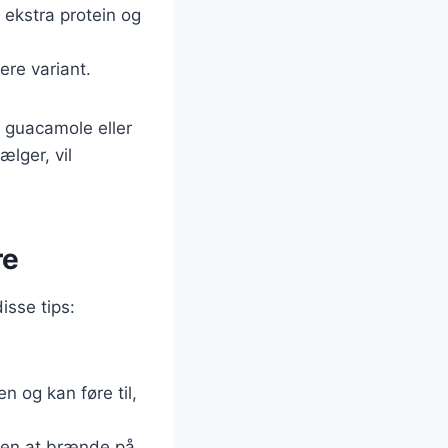
 ekstra protein og
dere variant.
 guacamole eller
ælger, vil
re
isse tips:
n og kan føre til,
uden at brænde på.