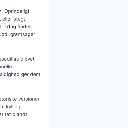
n. Oprindeligt
 eller stegt.
. I dag findes
 kød, grøntsager
sadillas blevet
onelle
lsidighed gør dem
tariske versioner
m kylling,
ritet blandt