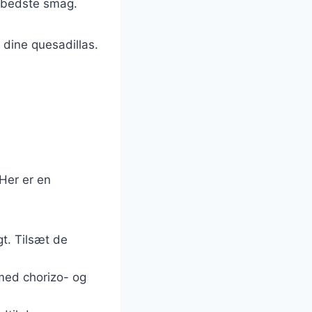
en bedste smag.
 dine quesadillas.
 Her er en
gt. Tilsæt de
 med chorizo- og