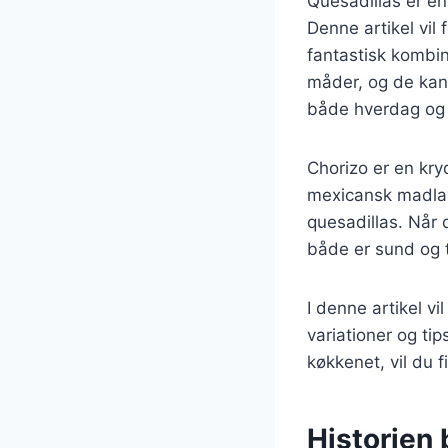
Quesadillas er en
Denne artikel vil
fantastisk kombin
måder, og de kan t
både hverdag og 
Chorizo er en kr
mexicansk madlavn
quesadillas. Når 
både er sund og t
I denne artikel vi
variationer og tip
køkkenet, vil du f
Historien 