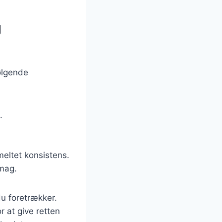
g
ølgende
.
meltet konsistens.
smag.
du foretrækker.
r at give retten