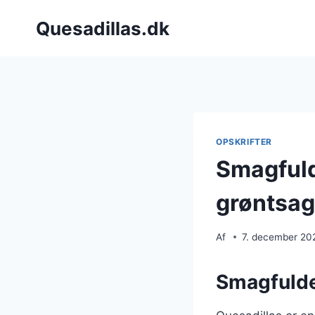
Fortsæt
Quesadillas.dk
til
indhold
OPSKRIFTER
Smagfuld
grøntsag
Af
7. december 20
Smagfulde