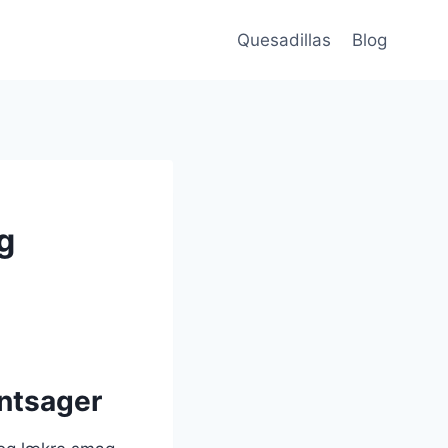
Quesadillas
Blog
g
ntsager