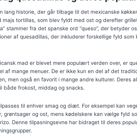
n lang historie, der går tilbage til det mexicanske køkke
majs tortillas, som blev fyldt med ost og derefter grillet
a” stammer fra det spanske ord “queso”, der betyder ost
tioner af quesadillas, der inkluderer forskellige fyld som
icansk mad er blevet mere populært verden over, er que
l af mange menuer. De er ikke kun en del af det traditi
n, men også en favorit i mange andre kulturer. Deres a
 til både frokost, middag og snacks.
ilpasses til enhver smag og diæt. For eksempel kan vege
, grøntsager og ost, mens kødelskere kan vælge fyld so
rizo. Denne tilpasningsevne har bidraget til deres popula
kningsgrupper.