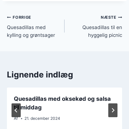
Indlægsnavigation
FORRIGE
NÆSTE
Quesadillas med
Quesadillas til en
kylling og grøntsager
hyggelig picnic
Lignende indlæg
Quesadillas med oksekød og salsa
til middag
Af
21. december 2024