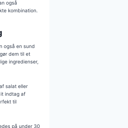
kan også
ekte kombination.
g
en også en sund
gør dem til et
ige ingredienser,
f salat eller
it indtag af
fekt til
eredes på under 30