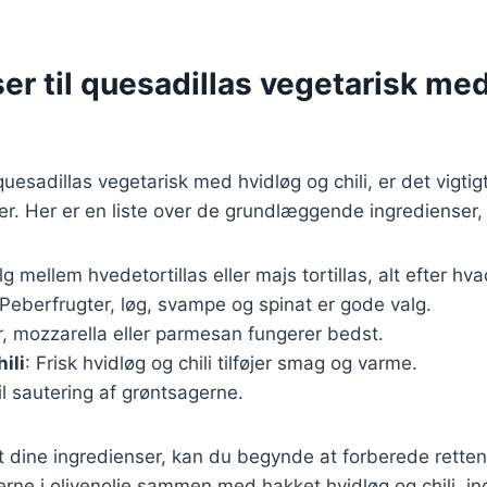
er til quesadillas vegetarisk me
quesadillas vegetarisk med hvidløg og chili, er det vigtig
ser. Her er en liste over de grundlæggende ingredienser,
lg mellem hvedetortillas eller majs tortillas, alt efter hv
 Peberfrugter, løg, svampe og spinat er gode valg.
, mozzarella eller parmesan fungerer bedst.
ili
: Frisk hvidløg og chili tilføjer smag og varme.
Til sautering af grøntsagerne.
 dine ingredienser, kan du begynde at forberede retten
rne i olivenolie sammen med hakket hvidløg og chili, ind