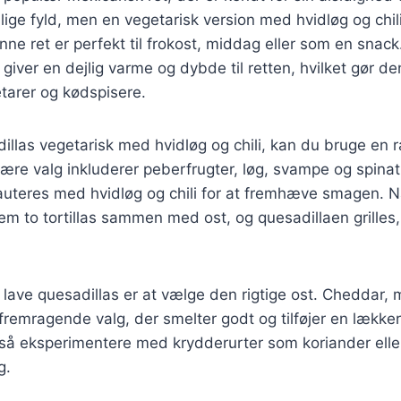
lige fyld, men en vegetarisk version med hvidløg og chi
e ret er perfekt til frokost, middag eller som en snac
i giver en dejlig varme og dybde til retten, hvilket gør den
tarer og kødspisere.
dillas vegetarisk med hvidløg og chili, kan du bruge en 
ære valg inkluderer peberfrugter, løg, svampe og spinat
uteres med hvidløg og chili for at fremhæve smagen. Når
em to tortillas sammen med ost, og quesadillaen grilles, 
at lave quesadillas er at vælge den rigtige ost. Cheddar,
fremragende valg, der smelter godt og tilføjer en lækker
så eksperimentere med krydderurter som koriander eller
g.