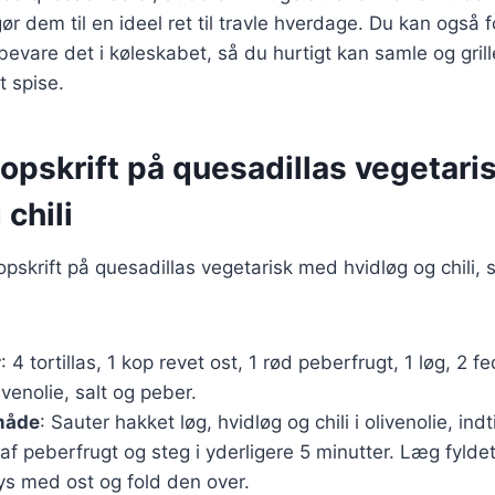
gør dem til en ideel ret til travle hverdage. Du kan også 
evare det i køleskabet, så du hurtigt kan samle og grill
at spise.
opskrift på quesadillas vegetar
 chili
opskrift på quesadillas vegetarisk med hvidløg og chili,
r
: 4 tortillas, 1 kop revet ost, 1 rød peberfrugt, 1 løg, 2 f
livenolie, salt og peber.
måde
: Sauter hakket løg, hvidløg og chili i olivenolie, ind
 af peberfrugt og steg i yderligere 5 minutter. Læg fylde
drys med ost og fold den over.