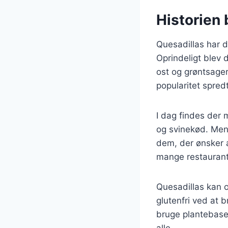
Historien 
Quesadillas har 
Oprindeligt blev 
ost og grøntsage
popularitet spredt
I dag findes der 
og svinekød. Men
dem, der ønsker a
mange restaurant
Quesadillas kan o
glutenfri ved at 
bruge plantebasere
alle.