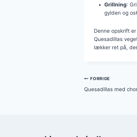
Grillning
: Gr
gylden og ost
Denne opskrift er
Quesadillas veget
lækker ret på, der
Indlægsnavi
FORRIGE
Quesadillas med cho