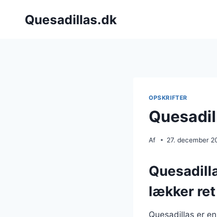
Fortsæt
Quesadillas.dk
til
indhold
OPSKRIFTER
Quesadil
Af
27. december 2
Quesadilla
lækker ret
Quesadillas er en