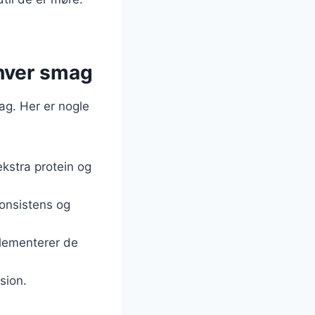
nhver smag
ag. Her er nogle
ekstra protein og
konsistens og
lementerer de
sion.