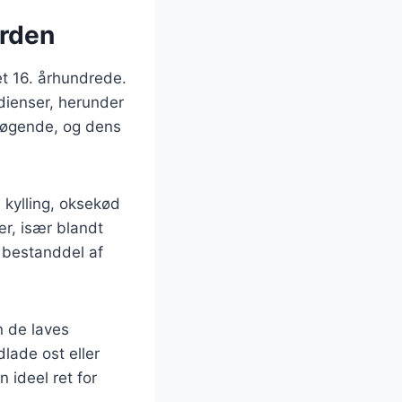
erden
t 16. århundrede.
edienser, herunder
esøgende, og dens
 kylling, oksekød
r, især blandt
 bestanddel af
n de laves
lade ost eller
n ideel ret for