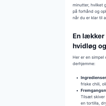
minutter, hvilket 
på forhånd og opb
når du er klar til 
En lækker 
hvidløg og
Her er en simpel 
derhjemme:
Ingrediense
friske chili, o
Fremgangs
Tilsæt skiver
en tortilla, 