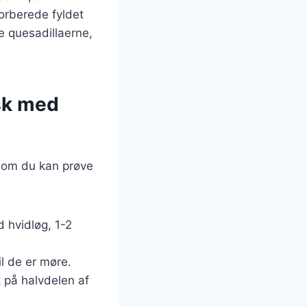
forberede fyldet
e quesadillaerne,
isk med
 som du kan prøve
ed hvidløg, 1-2
til de er møre.
t på halvdelen af