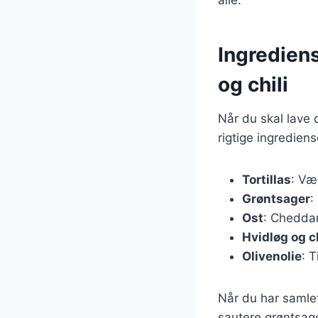
Ingrediens
og chili
Når du skal lave 
rigtige ingredien
Tortillas
: Væ
Grøntsager
:
Ost
: Cheddar
Hvidløg og ch
Olivenolie
: 
Når du har samlet
sautere grøntsage