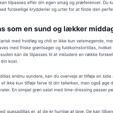
 kan tilpasses efter din egen smag og præferencer. Du 
d forskellige krydderier og urter for at finde den perf
as som en sund og lækker midda
tarisk med hvidløg og chili er ikke kun velsmagende, m
ves med friske grøntsager og fuldkornstortillas, hvilket 
uden kan de tilpasses til at inkludere en række forskell
 din kost.
illas endnu sundere, kan du overveje at tilføje en side a
vil ikke kun tilføje farve til din tallerken, men også øge d
raler. En simpel grøn salat med lime-dressing passer per
ed quesadillas er, at de er hurtige at lave. De kan tilb