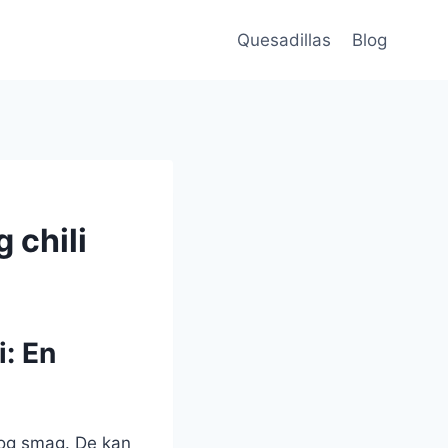
Quesadillas
Blog
 chili
i: En
d og smag. De kan