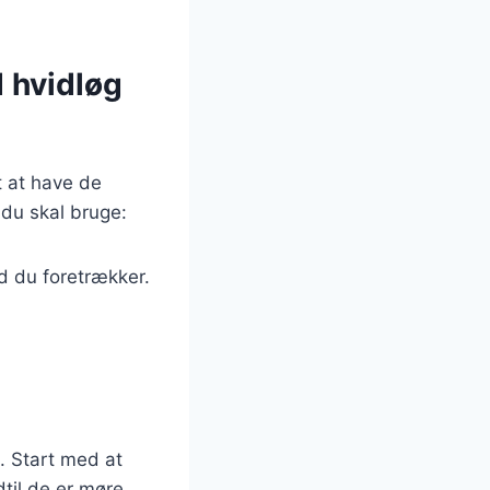
d hvidløg
t at have de
 du skal bruge:
ad du foretrækker.
. Start med at
til de er møre.