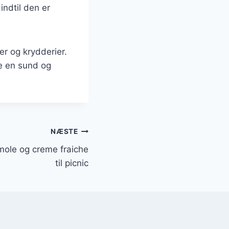
indtil den er
er og krydderier.
de en sund og
NÆSTE
ole og creme fraiche
til picnic