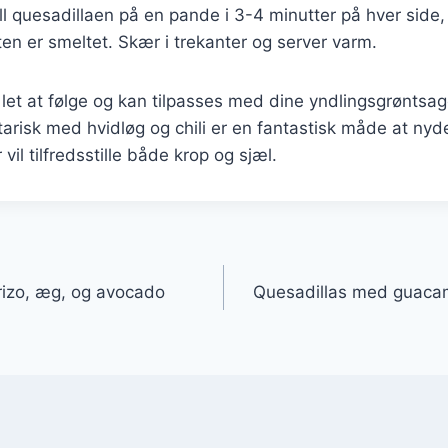
ill quesadillaen på en pande i 3-4 minutter på hver side, 
en er smeltet. Skær i trekanter og server varm.
 let at følge og kan tilpasses med dine yndlingsgrøntsag
arisk med hvidløg og chili er en fantastisk måde at ny
 vil tilfredsstille både krop og sjæl.
gation
rizo, æg, og avocado
Quesadillas med guacam