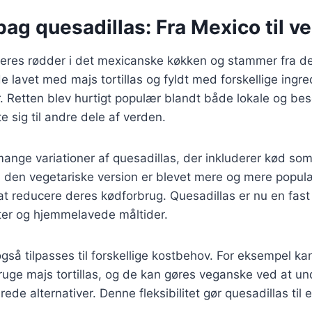
bag quesadillas: Fra Mexico til v
deres rødder i det mexicanske køkken og stammer fra de
de lavet med majs tortillas og fyldt med forskellige ingr
r. Retten blev hurtigt populær blandt både lokale og b
e sig til andre dele af verden.
mange variationer af quesadillas, der inkluderer kød som
 den vegetariske version er blevet mere og mere populæ
t reducere deres kødforbrug. Quesadillas er nu en fast
er og hjemmelavede måltider.
gså tilpasses til forskellige kostbehov. For eksempel ka
bruge majs tortillas, og de kan gøres veganske ved at und
de alternativer. Denne fleksibilitet gør quesadillas til e