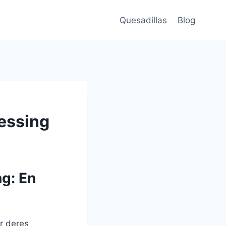
Quesadillas
Blog
ressing
ng: En
r deres