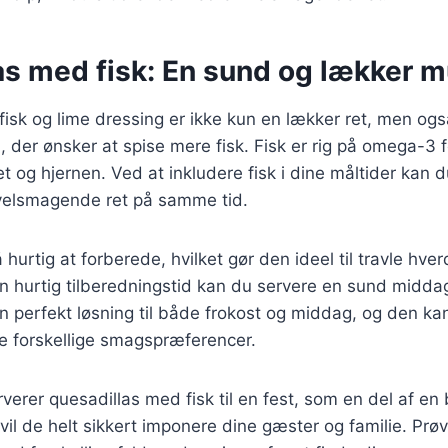
as med fisk: En sund og lækker 
isk og lime dressing er ikke kun en lækker ret, men og
 der ønsker at spise mere fisk. Fisk er rig på omega-3 
et og hjernen. Ved at inkludere fisk i dine måltider kan 
velsmagende ret på samme tid.
 hurtig at forberede, hvilket gør den ideel til travle hv
en hurtig tilberedningstid kan du servere en sund midd
en perfekt løsning til både frokost og middag, og den ka
e forskellige smagspræferencer.
erer quesadillas med fisk til en fest, som en del af en
il de helt sikkert imponere dine gæster og familie. Prøv