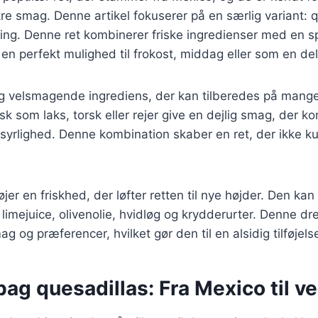
re smag. Denne artikel fokuserer på en særlig variant: 
sing. Denne ret kombinerer friske ingredienser med en spr
il en perfekt mulighed til frokost, middag eller som en de
og velsmagende ingrediens, der kan tilberedes på mange
isk som laks, torsk eller rejer give en dejlig smag, der 
syrlighed. Denne kombination skaber en ret, der ikke k
øjer en friskhed, der løfter retten til nye højder. Den ka
limejuice, olivenolie, hvidløg og krydderurter. Denne d
ag og præferencer, hvilket gør den til en alsidig tilføjelse
bag quesadillas: Fra Mexico til v