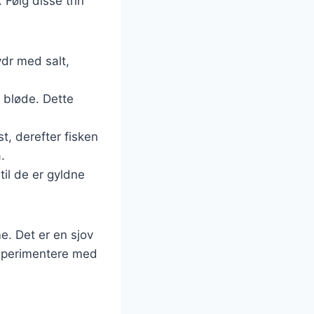
 Følg disse trin
rydr med salt,
r bløde. Dette
st, derefter fisken
.
til de er gyldne
e. Det er en sjov
eksperimentere med