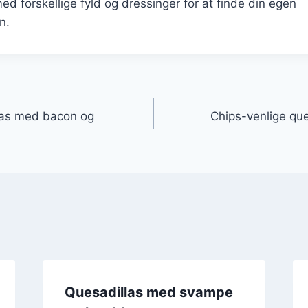
d forskellige fyld og dressinger for at finde din egen
n.
gation
las med bacon og
Chips-venlige que
Quesadillas med svampe