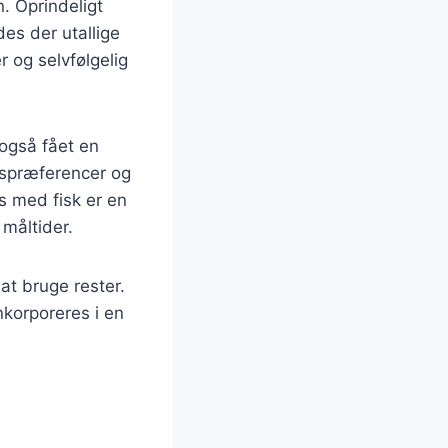
n. Oprindeligt
des der utallige
r og selvfølgelig
også fået en
agspræferencer og
as med fisk er en
 måltider.
at bruge rester.
nkorporeres i en