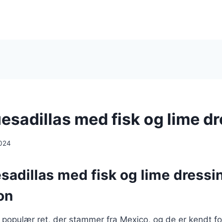
esadillas med fisk og lime d
024
adillas med fisk og lime dressi
on
 populær ret, der stammer fra Mexico, og de er kendt fo