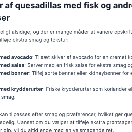
r af quesadillas med fisk og and
ser
roligt alsidige, og der er mange måder at variere opskrif
 tilføje ekstra smag og tekstur:
 med avocado
: Tilsæt skiver af avocado for en cremet k
 med salsa
: Server med en frisk salsa for ekstra smag o
 med bønner
: Tilføj sorte bønner eller kidneybønner for 
 med krydderurter
: Friske krydderurter som koriander el
g smag.
kan tilpasses efter smag og præferencer, hvilket gør ques
kedelig. Uanset om du vælger at tilføje ekstra grøntsager,
er dip, vil du altid ende med en velsmagende ret.