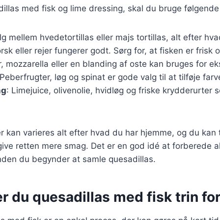
dillas med fisk og lime dressing, skal du bruge følgende
lg mellem hvedetortillas eller majs tortillas, alt efter hv
orsk eller rejer fungerer godt. Sørg for, at fisken er frisk o
, mozzarella eller en blanding af oste kan bruges for e
 Peberfrugter, løg og spinat er gode valg til at tilføje far
ng
: Limejuice, olivenolie, hvidløg og friske krydderurter
r kan varieres alt efter hvad du har hjemme, og du kan t
 give retten mere smag. Det er en god idé at forberede a
inden du begynder at samle quesadillas.
r du quesadillas med fisk trin for