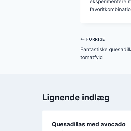
eksperimentere me
favoritkombinatio
Indlægsnavi
FORRIGE
Fantastiske quesadil
tomatfyld
Lignende indlæg
Quesadillas med avocado