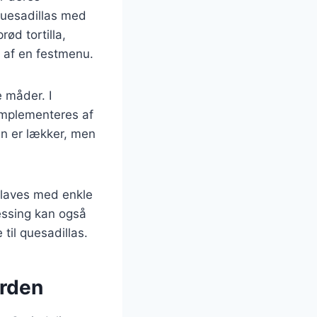
quesadillas med
ød tortilla,
l af en festmenu.
 måder. I
komplementeres af
un er lækker, men
n laves med enkle
ressing kan også
 til quesadillas.
erden