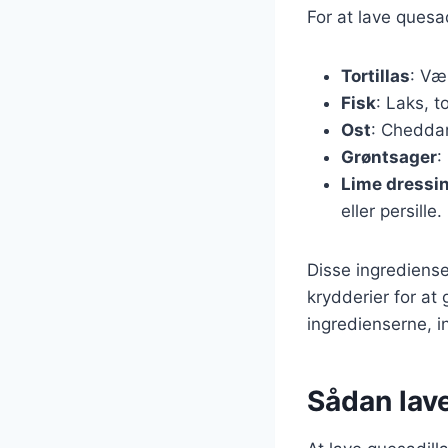
For at lave quesa
Tortillas
: Væ
Fisk
: Laks, t
Ost
: Cheddar
Grøntsager
:
Lime dressi
eller persille.
Disse ingrediense
krydderier for at
ingredienserne, 
Sådan lave