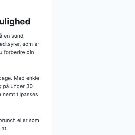
mulighed
så en sund
fedtsyrer, som er
du forbedre din
erdage. Med enkle
ag på under 30
n nemt tilpasses
 brunch eller som
 at