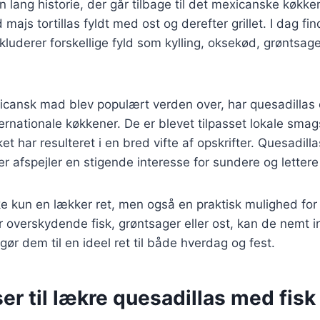
n lang historie, der går tilbage til det mexicanske køkke
majs tortillas fyldt med ost og derefter grillet. I dag fin
nkluderer forskellige fyld som kylling, oksekød, grøntsage
icansk mad blev populært verden over, har quesadillas 
ernationale køkkener. De er blevet tilpasset lokale sm
ket har resulteret i en bred vifte af opskrifter. Quesadill
der afspejler en stigende interesse for sundere og lettere
ke kun en lækker ret, men også en praktisk mulighed for 
overskydende fisk, grøntsager eller ost, kan de nemt i
gør dem til en ideel ret til både hverdag og fest.
er til lækre quesadillas med fisk