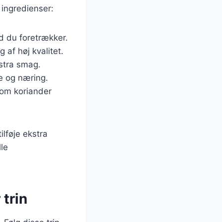
 ingredienser:
ad du foretrækker.
g af høj kvalitet.
kstra smag.
ve og næring.
 som koriander
ilføje ekstra
lle
 trin