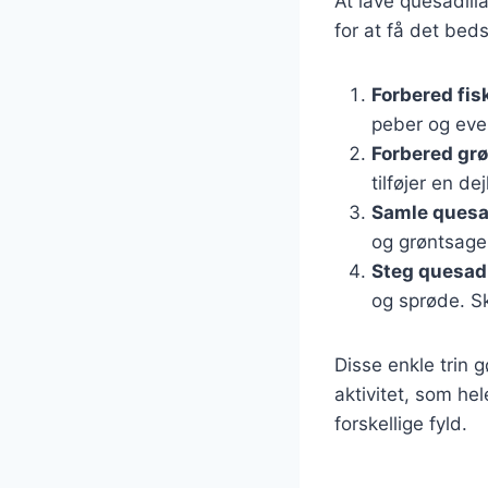
At lave quesadilla
for at få det beds
Forbered fis
peber og even
Forbered gr
tilføjer en de
Samle quesa
og grøntsage
Steg quesadi
og sprøde. S
Disse enkle trin 
aktivitet, som he
forskellige fyld.