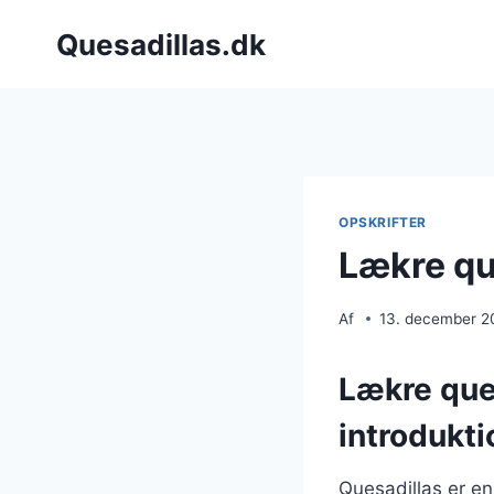
Fortsæt
Quesadillas.dk
til
indhold
OPSKRIFTER
Lækre qu
Af
13. december 2
Lækre ques
introdukti
Quesadillas er en