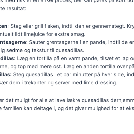
s med fisk er en enkel proces, der kan gøres på kort tid.
te resultat:
ken
: Steg eller grill fisken, indtil den er gennemstegt. K
tuelt lidt limejuice for ekstra smag.
øntsagerne
: Sauter grøntsagerne i en pande, indtil de e
jlig sødme og tekstur til quesadillas.
dillas
: Læg en tortilla på en varm pande, tilsæt et lag o
rne, og top med mere ost. Læg en anden tortilla ovenpå
llas
: Steg quesadillas i et par minutter på hver side, ind
kær dem i trekanter og server med lime dressing.
gør det muligt for alle at lave lækre quesadillas derhjemm
le familien kan deltage i, og det giver mulighed for at 