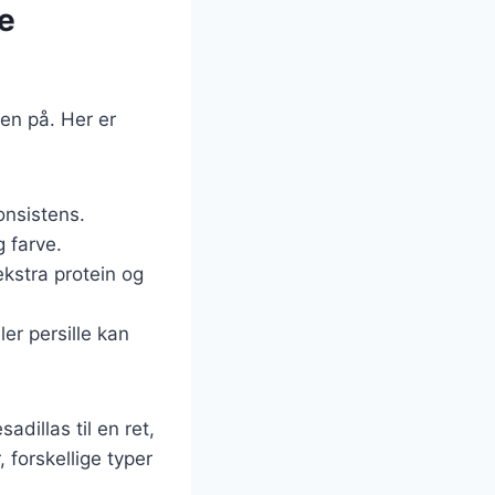
re
ten på. Her er
onsistens.
g farve.
ekstra protein og
ler persille kan
adillas til en ret,
 forskellige typer